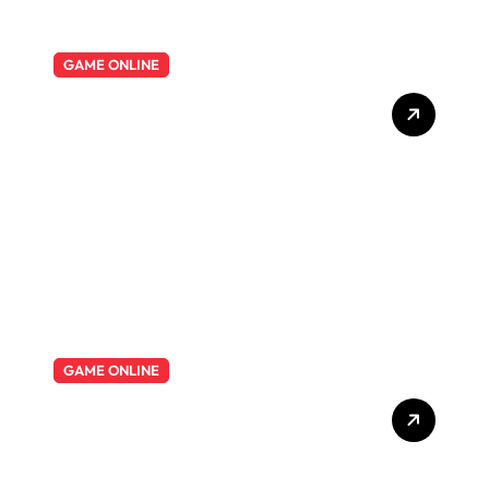
GAME ONLINE
Jeniustoto: Platform
Terpercaya bagi Semua
Penggemar Permainan
Togel
GAME ONLINE
Warga88:
Mengintegrasikan Dua
Dunia Pertaruhan