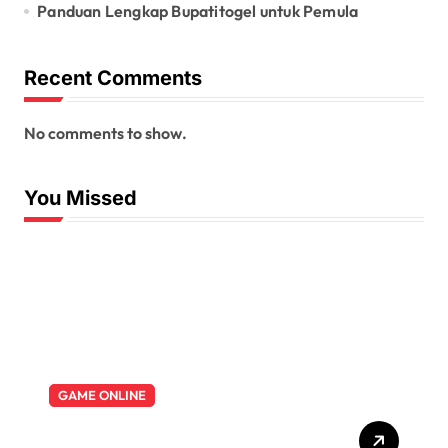
Panduan Lengkap Bupatitogel untuk Pemula
Recent Comments
No comments to show.
You Missed
GAME ONLINE
Ciri Khas Kuda Game Poker