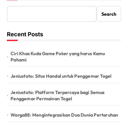
t
s
Search
p
a
Recent Posts
g
i
Ciri Khas Kuda Game Poker yang harus Kamu
n
Pahami
a
Jeniustoto: Situs Handal untuk Penggemar Togel
t
i
Jeniustoto: Platform Terpercaya bagi Semua
o
Penggemar Permainan Togel
n
Warga88: Mengintegrasikan Dua Dunia Pertaruhan