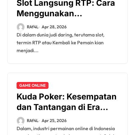
Slot Langsung RTP: Cara
Menggunakan
Kecenderungan agar
RAf4L
Apr 28, 2026
Mendapatkan
Di dalam dunia judi daring, terutama slot,
termin RTP atau Kembali ke Pemain kian
Kemenangan Lebih
menjadi...
Banyak
GAME ONLINE
Kuda Poker: Kesempatan
dan Tantangan di Era
Digital
RAf4L
Apr 25, 2026
Dalam, industri permainan online di Indonesia