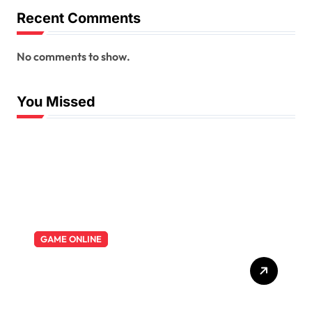
Recent Comments
No comments to show.
You Missed
GAME ONLINE
Ciri Khas Kuda Game Poker
yang harus Kamu Pahami