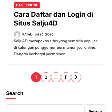
GAME ONLINE
Cara Daftar dan Login di
Situs Salju4D
RAf4L
Jul 26, 2026
Salju4D merupakan situs yang semakin populer
di kalangan penggemar permainan judi online.
Dengan berbagai permainan...
P
1
2
…
11
o
s
Search
t
s
Search