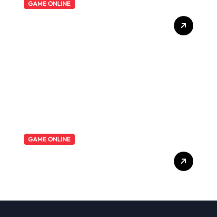
GAME ONLINE
Jeniustoto: Platform
Terpercaya bagi Semua
Penggemar Permainan
Togel
GAME ONLINE
Warga88:
Mengintegrasikan Dua
Dunia Pertaruhan