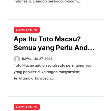
Indonesia. Dengan berbagai macam...
GAME ONLINE
Apa Itu Toto Macau?
Semua yang Perlu Anda
Tahu
RAf4L
Jul 27, 2026
Toto Macau adalah salah satu permainan judi
yang populer di kalangan masyarakat,
terutama di kawasan...
GAME ONLINE