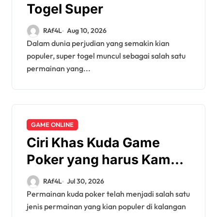
Togel Super
RAf4L
Aug 10, 2026
Dalam dunia perjudian yang semakin kian
populer, super togel muncul sebagai salah satu
permainan yang...
GAME ONLINE
Ciri Khas Kuda Game
Poker yang harus Kamu
Pahami
RAf4L
Jul 30, 2026
Permainan kuda poker telah menjadi salah satu
jenis permainan yang kian populer di kalangan