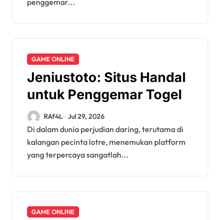
penggemar...
GAME ONLINE
Jeniustoto: Situs Handal
untuk Penggemar Togel
RAf4L
Jul 29, 2026
Di dalam dunia perjudian daring, terutama di
kalangan pecinta lotre, menemukan platform
yang terpercaya sangatlah...
GAME ONLINE