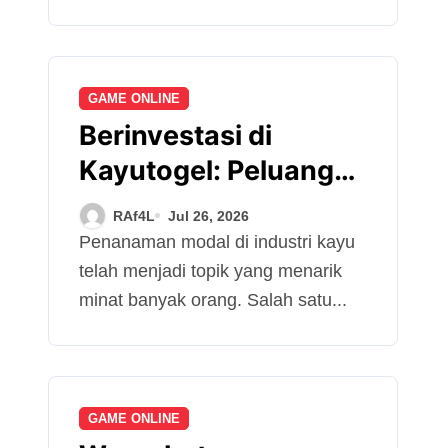
GAME ONLINE
Berinvestasi di
Kayutogel: Peluang
dan Risiko yang Perlu
RAf4L
Jul 26, 2026
Dipahami
Penanaman modal di industri kayu
telah menjadi topik yang menarik
minat banyak orang. Salah satu...
GAME ONLINE