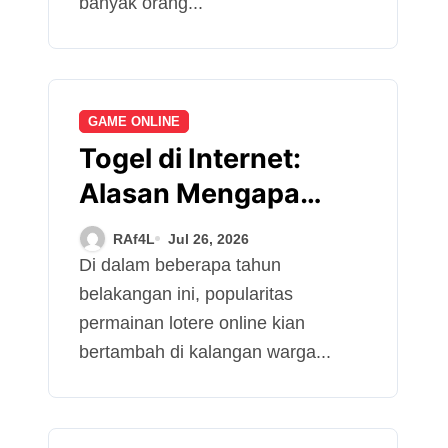
banyak orang...
GAME ONLINE
Togel di Internet:
Alasan Mengapa
Warga 88 Menjadi
RAf4L
Jul 26, 2026
Pilihan Utama Untuk
Di dalam beberapa tahun
Para Penjudi
belakangan ini, popularitas
permainan lotere online kian
bertambah di kalangan warga...