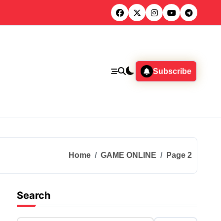
Subscribe
Home
GAME ONLINE
Page 2
Search