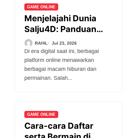
GAME ONLINE
Menjelajahi Dunia
Salju4D: Panduan
Lengkap
RAf4L
Jul 23, 2026
Di era digital saat ini, berbagai
platform online menawarkan
berbagai macam hiburan dan
permainan. Salah...
GAME ONLINE
Cara-cara Daftar
serta Bermain di