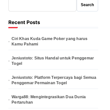
Search
Recent Posts
Ciri Khas Kuda Game Poker yang harus
Kamu Pahami
Jeniustoto: Situs Handal untuk Penggemar
Togel
Jeniustoto: Platform Terpercaya bagi Semua
Penggemar Permainan Togel
Warga88: Mengintegrasikan Dua Dunia
Pertaruhan