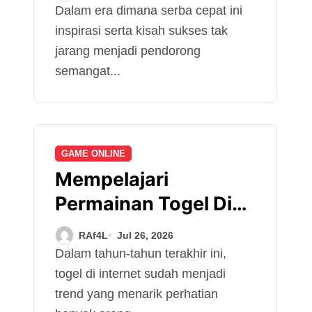
Motivasi
Dalam era dimana serba cepat ini
inspirasi serta kisah sukses tak
jarang menjadi pendorong
semangat...
GAME ONLINE
Mempelajari
Permainan Togel Di
Internet: Dari
RAf4L
Jul 26, 2026
Jeniustoto ke Toto
Dalam tahun-tahun terakhir ini,
togel di internet sudah menjadi
trend yang menarik perhatian