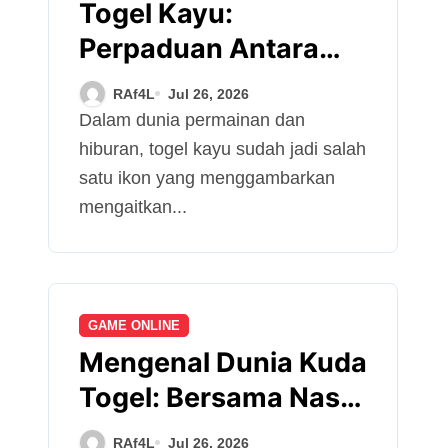
Togel Kayu:
Perpaduan Antara
Tradisi dan Modern
RAf4L
Jul 26, 2026
Dalam dunia permainan dan
hiburan, togel kayu sudah jadi salah
satu ikon yang menggambarkan
mengaitkan...
GAME ONLINE
Mengenal Dunia Kuda
Togel: Bersama Nasib
serta Rencana
RAf4L
Jul 26, 2026