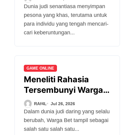
Dunia judi senantiasa menyimpan
pesona yang khas, terutama untuk
para individu yang tengah mencari-
cari keberuntungan...
GAME ONLINE
Meneliti Rahasia
Tersembunyi Warga
Bet dalam Taruhan
RAf4L
Jul 26, 2026
Online
Dalam dunia judi daring yang selalu
berubah, Warga Bet tampil sebagai
salah satu salah satu...