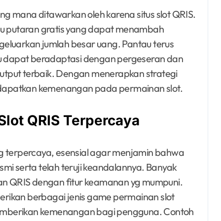
g mana ditawarkan oleh karena situs slot QRIS.
tau putaran gratis yang dapat menambah
eluarkan jumlah besar uang. Pantau terus
amu dapat beradaptasi dengan pergeseran dan
tput terbaik. Dengan menerapkan strategi
endapatkan kemenangan pada permainan slot.
 Slot QRIS Terpercaya
ng terpercaya, esensial agar menjamin bahwa
mi serta telah teruji keandalannya. Banyak
ran QRIS dengan fitur keamanan yg mumpuni.
rikan berbagai jenis game permainan slot
emberikan kemenangan bagi pengguna. Contoh