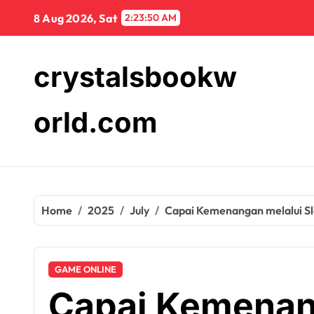
Skip
8 Aug 2026, Sat
2:23:51 AM
to
content
crystalsbookw
orld.com
Home
2025
July
Capai Kemenangan melalui Sl
GAME ONLINE
Capai Kemenang