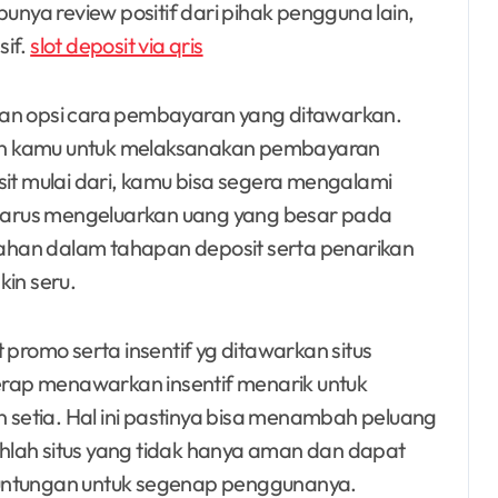
punya review positif dari pihak pengguna lain,
sif.
slot deposit via qris
kan opsi cara pembayaran yang ditawarkan.
nkan kamu untuk melaksanakan pembayaran
sit mulai dari, kamu bisa segera mengalami
harus mengeluarkan uang yang besar pada
ahan dalam tahapan deposit serta penarikan
in seru.
 promo serta insentif yg ditawarkan situs
kerap menawarkan insentif menarik untuk
n setia. Hal ini pastinya bisa menambah peluang
hlah situs yang tidak hanya aman dan dapat
euntungan untuk segenap penggunanya.