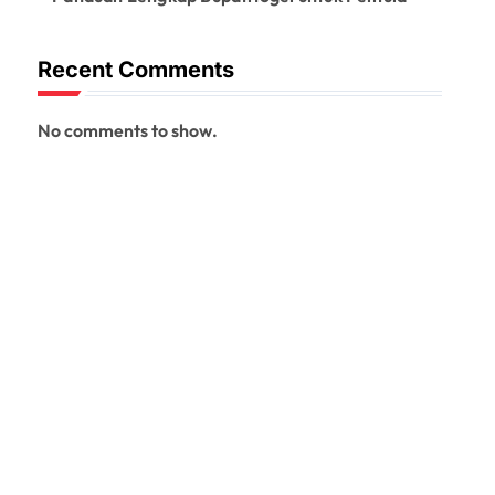
Recent Comments
No comments to show.