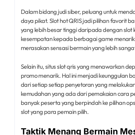
Dalam bidang judi siber, peluang untuk mend
daya pikat. Slot hot QRIS jadi pilihan favori
yang lebih besar tinggi daripada dengan slo
kesempatan kepada berbagai game menarik y
merasakan sensasi bermain yang lebih sangat
Selain itu, situs slot qris yang menawarkan d
promo menarik. Hal ini menjadi keunggulan ba
dari setiap setiap penyetoran yang melakuk
kemudahan yang ada dari pemakaian cara pen
banyak peserta yang berpindah ke pilihan o
slot yang para pemain pilih.
Taktik Menang Bermain Mes