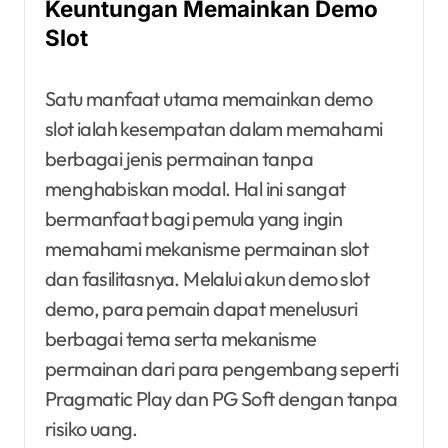
Keuntungan Memainkan Demo
Slot
Satu manfaat utama memainkan demo
slot ialah kesempatan dalam memahami
berbagai jenis permainan tanpa
menghabiskan modal. Hal ini sangat
bermanfaat bagi pemula yang ingin
memahami mekanisme permainan slot
dan fasilitasnya. Melalui akun demo slot
demo, para pemain dapat menelusuri
berbagai tema serta mekanisme
permainan dari para pengembang seperti
Pragmatic Play dan PG Soft dengan tanpa
risiko uang.