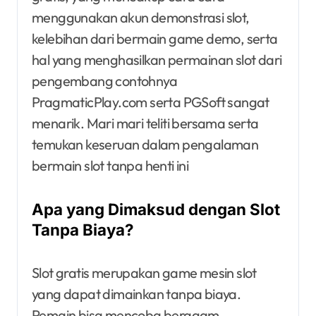
menggunakan akun demonstrasi slot,
kelebihan dari bermain game demo, serta
hal yang menghasilkan permainan slot dari
pengembang contohnya
PragmaticPlay.com serta PGSoft sangat
menarik. Mari mari teliti bersama serta
temukan keseruan dalam pengalaman
bermain slot tanpa henti ini
Apa yang Dimaksud dengan Slot
Tanpa Biaya?
Slot gratis merupakan game mesin slot
yang dapat dimainkan tanpa biaya.
Pemain bisa mencoba beragam