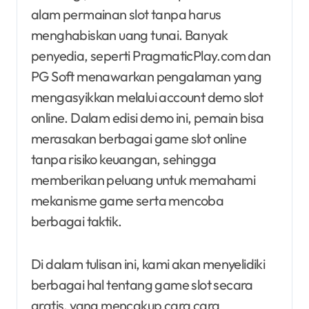
alam permainan slot tanpa harus
menghabiskan uang tunai. Banyak
penyedia, seperti PragmaticPlay.com dan
PG Soft menawarkan pengalaman yang
mengasyikkan melalui account demo slot
online. Dalam edisi demo ini, pemain bisa
merasakan berbagai game slot online
tanpa risiko keuangan, sehingga
memberikan peluang untuk memahami
mekanisme game serta mencoba
berbagai taktik.
Di dalam tulisan ini, kami akan menyelidiki
berbagai hal tentang game slot secara
gratis, yang mencakup cara cara