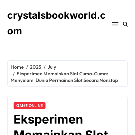
Skip
to
crystalsbookworld.c
content
om
Home
2025
July
Eksperimen Memainkan Slot Cuma-Cuma:
Menyelami Dunia Permainan Slot Secara Nonstop
GAME ONLINE
Eksperimen
Memainkan Slot