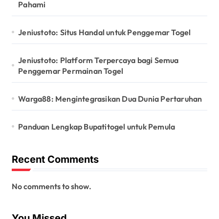
Pahami
Jeniustoto: Situs Handal untuk Penggemar Togel
Jeniustoto: Platform Terpercaya bagi Semua
Penggemar Permainan Togel
Warga88: Mengintegrasikan Dua Dunia Pertaruhan
Panduan Lengkap Bupatitogel untuk Pemula
Recent Comments
No comments to show.
You Missed