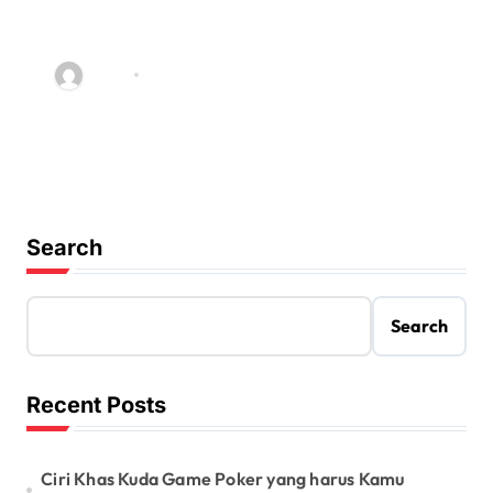
Jeniustoto: Platform Terpercaya
bagi Semua Penggemar
Permainan Togel
RAf4L
Jul 28, 2026
Search
Search
Recent Posts
Ciri Khas Kuda Game Poker yang harus Kamu