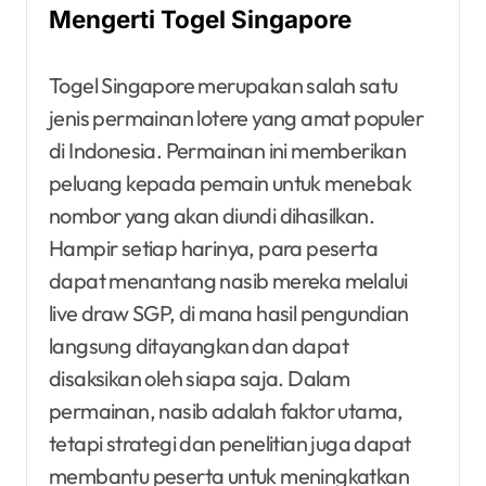
Mengerti Togel Singapore
Togel Singapore merupakan salah satu
jenis permainan lotere yang amat populer
di Indonesia. Permainan ini memberikan
peluang kepada pemain untuk menebak
nombor yang akan diundi dihasilkan.
Hampir setiap harinya, para peserta
dapat menantang nasib mereka melalui
live draw SGP, di mana hasil pengundian
langsung ditayangkan dan dapat
disaksikan oleh siapa saja. Dalam
permainan, nasib adalah faktor utama,
tetapi strategi dan penelitian juga dapat
membantu peserta untuk meningkatkan