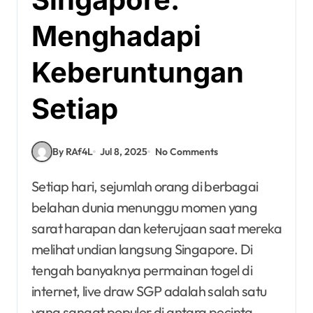
Menghadapi
Keberuntungan
Setiap
By RAf4L
Jul 8, 2025
No Comments
Setiap hari, sejumlah orang di berbagai
belahan dunia menunggu momen yang
sarat harapan dan keterujaan saat mereka
melihat undian langsung Singapore. Di
tengah banyaknya permainan togel di
internet, live draw SGP adalah salah satu
yang sangat populer di antara pecinta