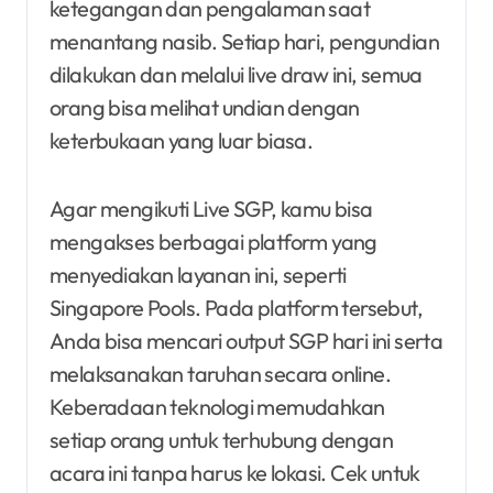
ketegangan dan pengalaman saat
menantang nasib. Setiap hari, pengundian
dilakukan dan melalui live draw ini, semua
orang bisa melihat undian dengan
keterbukaan yang luar biasa.
Agar mengikuti Live SGP, kamu bisa
mengakses berbagai platform yang
menyediakan layanan ini, seperti
Singapore Pools. Pada platform tersebut,
Anda bisa mencari output SGP hari ini serta
melaksanakan taruhan secara online.
Keberadaan teknologi memudahkan
setiap orang untuk terhubung dengan
acara ini tanpa harus ke lokasi. Cek untuk