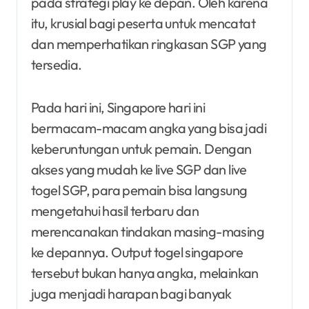
pada strategi play ke depan. Oleh karena
itu, krusial bagi peserta untuk mencatat
dan memperhatikan ringkasan SGP yang
tersedia.
Pada hari ini, Singapore hari ini
bermacam-macam angka yang bisa jadi
keberuntungan untuk pemain. Dengan
akses yang mudah ke live SGP dan live
togel SGP, para pemain bisa langsung
mengetahui hasil terbaru dan
merencanakan tindakan masing-masing
ke depannya. Output togel singapore
tersebut bukan hanya angka, melainkan
juga menjadi harapan bagi banyak