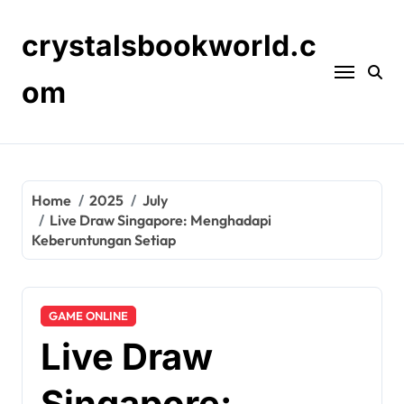
Skip
to
crystalsbookworld.c
content
om
Home
2025
July
Live Draw Singapore: Menghadapi
Keberuntungan Setiap
GAME ONLINE
Live Draw
Singapore: