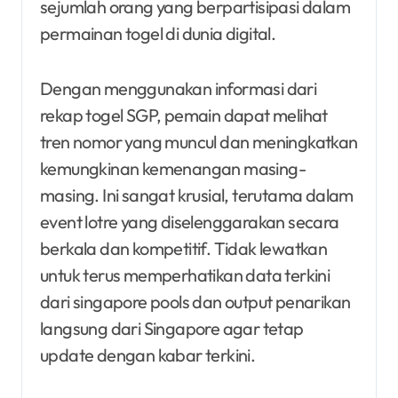
sejumlah orang yang berpartisipasi dalam
permainan togel di dunia digital.
Dengan menggunakan informasi dari
rekap togel SGP, pemain dapat melihat
tren nomor yang muncul dan meningkatkan
kemungkinan kemenangan masing-
masing. Ini sangat krusial, terutama dalam
event lotre yang diselenggarakan secara
berkala dan kompetitif. Tidak lewatkan
untuk terus memperhatikan data terkini
dari singapore pools dan output penarikan
langsung dari Singapore agar tetap
update dengan kabar terkini.