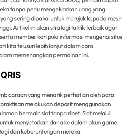
ka tanpa perlu mengeluarkan uang yang
 yang sering dipakai untuk merujuk kepada mesin
gi. Artikel ini akan strategi taktik terbaik agar
 serta memberikan pula informasi mengenai situs
 kita telusuri lebih lanjut dalam cara
alam memenangkan permainan ini.
 QRIS
embicaraan yang menarik perhatian oleh para
epraktisan melakukan deposit menggunakan
man bermain slot tanpa ribet. Slot melalui
untuk menyetorkan dana ke dalam akun game,
tegi dan keberuntungan mereka.