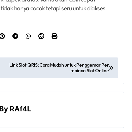
idak hanya cocok tetapi seru untuk diakses.
Link Slot QRIS: Cara Mudah untuk Penggemar Per
mainan Slot Online
By
RAf4L