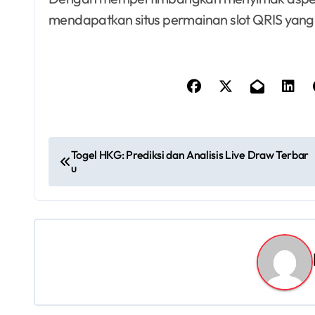
mendapatkan situs permainan slot QRIS yang t
P
Togel HKG: Prediksi dan Analisis Live Draw Terbar
u
o
s
t
n
a