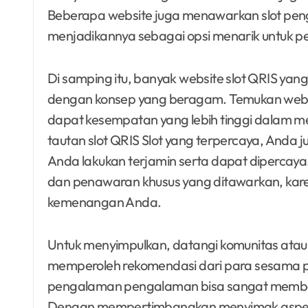
Beberapa website juga menawarkan slot peng
menjadikannya sebagai opsi menarik untuk p
Di samping itu, banyak website slot QRIS ya
dengan konsep yang beragam. Temukan websi
dapat kesempatan yang lebih tinggi dalam
tautan slot QRIS Slot yang terpercaya, Anda 
Anda lakukan terjamin serta dapat dipercaya
dan penawaran khusus yang ditawarkan, kar
kemenangan Anda.
Untuk menyimpulkan, datangi komunitas atau 
memperoleh rekomendasi dari para sesama pe
pengalaman pengalaman bisa sangat memban
Dengan mempertimbangkan menyimak aspek-a