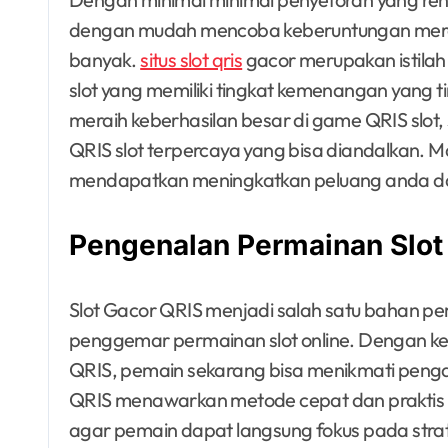
dengan mudah mencoba keberuntungan mere
banyak.
situs slot qris
gacor merupakan istilah
slot yang memiliki tingkat kemenangan yang ting
meraih keberhasilan besar di game QRIS slot,
QRIS slot terpercaya yang bisa diandalkan. Mari
mendapatkan meningkatkan peluang anda d
Pengenalan Permainan Slot
Slot Gacor QRIS menjadi salah satu bahan p
penggemar permainan slot online. Dengan k
QRIS, pemain sekarang bisa menikmati pengala
QRIS menawarkan metode cepat dan praktis 
agar pemain dapat langsung fokus pada stra