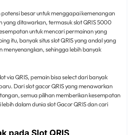
lah potensi besar untuk menggapai kemenangan
 yang ditawarkan, termasuk slot QRIS 5000
i kesempatan untuk mencari permainan yang
ing itu, banyak situs slot QRIS yang andal yang
 menyenangkan, sehingga lebih banyak
ot via QRIS, pemain bisa select dari banyak
 baru. Dari slot gacor QRIS yang menawarkan
potongan, semua pilihan memberikan kesempatan
 lebih dalam dunia slot Gacor QRIS dan cari
k pada Slot QRIS