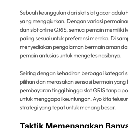
Sebuah keunggulan dari slot slot gacor ada
yang menggiurkan. Dengan variasi permainan
dan slot online QRIS, semua pemain memilik
paling sesuai untuk preferensi mereka. Di samp
menyediakan pengalaman bermain aman dan
pemain antusias untuk mengetes nasibnya.
Seiring dengan kehadiran berbagai kategori sl
pilihan dan merasakan sensasi bermain yang
pembayaran tinggi hingga slot QRIS tanpa 
untuk menggapai keuntungan. Ayo kita telusuri
strategi yang tepat untuk menang besar.
Taktik Memenangkan Banya