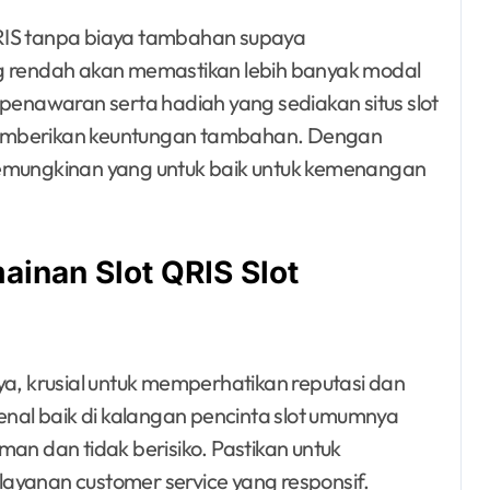
RIS tanpa biaya tambahan supaya
ng rendah akan memastikan lebih banyak modal
 penawaran serta hadiah yang sediakan situs slot
t memberikan keuntungan tambahan. Dengan
kemungkinan yang untuk baik untuk kemenangan
inan Slot QRIS Slot
ya, krusial untuk memperhatikan reputasi dan
kenal baik di kalangan pencinta slot umumnya
 dan tidak berisiko. Pastikan untuk
a layanan customer service yang responsif.