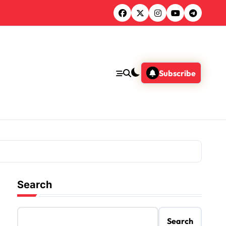
Subscribe
Search
Search