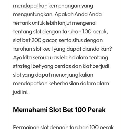
mendapatkan kemenangan yang
menguntungkan. Apakah Anda Anda
tertarik untuk lebih lanjut mengenai
tentang slot dengan taruhan 100 perak,
slot bet 200 gacor, serta situs dengan
taruhan slot kecil yang dapat diandalkan?
Ayo kita semua ulas lebih dalam tentang
strategi bet yang cerdas dan kiat berjudi
slot yang dapat menunjang kalian
mendapatkan keberhasilan dalam alam
judi ini.
Memahami Slot Bet 100 Perak
Permainan slot dengan taruhan 100 perak