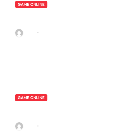
GAME ONLINE
Jeniustoto: Situs Handal untuk
Penggemar Togel
RAf4L
Jul 29, 2026
GAME ONLINE
Jeniustoto: Platform Terpercaya
bagi Semua Penggemar
Permainan Togel
RAf4L
Jul 28, 2026