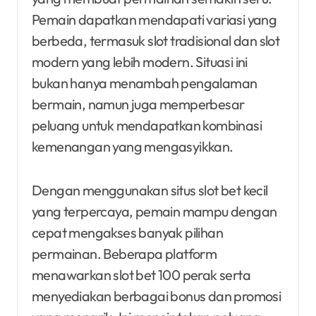
Pemain dapatkan mendapati variasi yang
berbeda, termasuk slot tradisional dan slot
modern yang lebih modern. Situasi ini
bukan hanya menambah pengalaman
bermain, namun juga memperbesar
peluang untuk mendapatkan kombinasi
kemenangan yang mengasyikkan.
Dengan menggunakan situs slot bet kecil
yang terpercaya, pemain mampu dengan
cepat mengakses banyak pilihan
permainan. Beberapa platform
menawarkan slot bet 100 perak serta
menyediakan berbagai bonus dan promosi