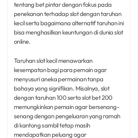
tentang bet pintar dengan fokus pada
penekanan terhadap slot dengan taruhan
kecil serta bagaimana alternatif taruhan ini
bisa menghasilkan keuntungan di dunia slot
online.
Taruhan slot kecil menawarkan
kesempatan bagi para pemain agar
menyusuri aneka permainan tanpa
bahaya yang signifikan. Misalnya, slot
dengan taruhan 100 serta slot bet 200
memungkinkan pemain agar bersenang-
senang dengan pengeluaran yang ramah
di kantong sambil tetap masih
mendapatkan peluang agar