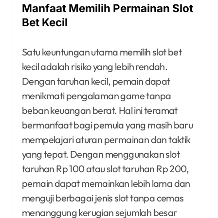
Manfaat Memilih Permainan Slot
Bet Kecil
Satu keuntungan utama memilih slot bet
kecil adalah risiko yang lebih rendah.
Dengan taruhan kecil, pemain dapat
menikmati pengalaman game tanpa
beban keuangan berat. Hal ini teramat
bermanfaat bagi pemula yang masih baru
mempelajari aturan permainan dan taktik
yang tepat. Dengan menggunakan slot
taruhan Rp 100 atau slot taruhan Rp 200,
pemain dapat memainkan lebih lama dan
menguji berbagai jenis slot tanpa cemas
menanggung kerugian sejumlah besar