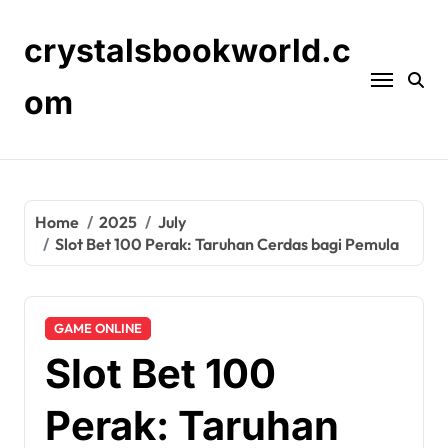
Skip
to
crystalsbookworld.c
content
om
Home
2025
July
Slot Bet 100 Perak: Taruhan Cerdas bagi Pemula
GAME ONLINE
Slot Bet 100
Perak: Taruhan