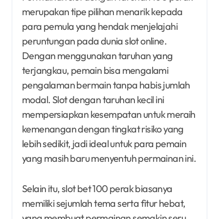
merupakan tipe pilihan menarik kepada
para pemula yang hendak menjelajahi
peruntungan pada dunia slot online.
Dengan menggunakan taruhan yang
terjangkau, pemain bisa mengalami
pengalaman bermain tanpa habis jumlah
modal. Slot dengan taruhan kecil ini
mempersiapkan kesempatan untuk meraih
kemenangan dengan tingkat risiko yang
lebih sedikit, jadi ideal untuk para pemain
yang masih baru menyentuh permainan ini.
Selain itu, slot bet 100 perak biasanya
memiliki sejumlah tema serta fitur hebat,
yang membuat permainan semakin seru.