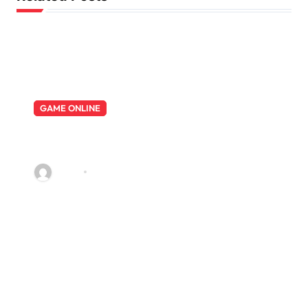
t
i
o
n
GAME ONLINE
Ciri Khas Kuda Game Poker
yang harus Kamu Pahami
RAf4L
Jul 30, 2026