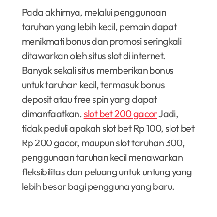
Pada akhirnya, melalui penggunaan
taruhan yang lebih kecil, pemain dapat
menikmati bonus dan promosi seringkali
ditawarkan oleh situs slot di internet.
Banyak sekali situs memberikan bonus
untuk taruhan kecil, termasuk bonus
deposit atau free spin yang dapat
dimanfaatkan.
slot bet 200 gacor
Jadi,
tidak peduli apakah slot bet Rp 100, slot bet
Rp 200 gacor, maupun slot taruhan 300,
penggunaan taruhan kecil menawarkan
fleksibilitas dan peluang untuk untung yang
lebih besar bagi pengguna yang baru.