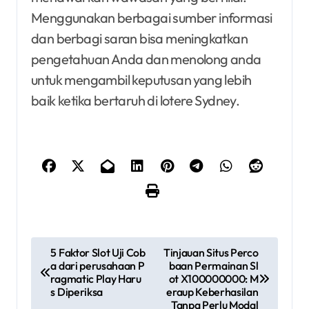
Menggunakan berbagai sumber informasi
dan berbagi saran bisa meningkatkan
pengetahuan Anda dan menolong anda
untuk mengambil keputusan yang lebih
baik ketika bertaruh di lotere Sydney.
P
5 Faktor Slot Uji Cob
Tinjauan Situs Perco
a dari perusahaan P
baan Permainan Sl
o
ragmatic Play Haru
ot X100000000: M
s
s Diperiksa
eraup Keberhasilan
Tanpa Perlu Modal