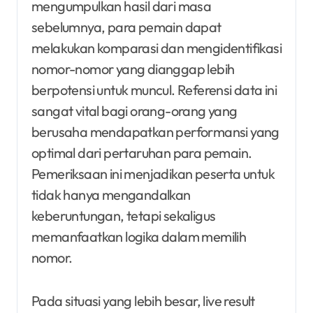
mengumpulkan hasil dari masa
sebelumnya, para pemain dapat
melakukan komparasi dan mengidentifikasi
nomor-nomor yang dianggap lebih
berpotensi untuk muncul. Referensi data ini
sangat vital bagi orang-orang yang
berusaha mendapatkan performansi yang
optimal dari pertaruhan para pemain.
Pemeriksaan ini menjadikan peserta untuk
tidak hanya mengandalkan
keberuntungan, tetapi sekaligus
memanfaatkan logika dalam memilih
nomor.
Pada situasi yang lebih besar, live result