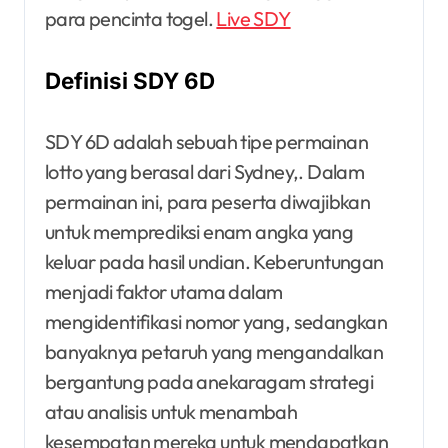
para pencinta togel.
Live SDY
Definisi SDY 6D
SDY 6D adalah sebuah tipe permainan
lotto yang berasal dari Sydney,. Dalam
permainan ini, para peserta diwajibkan
untuk memprediksi enam angka yang
keluar pada hasil undian. Keberuntungan
menjadi faktor utama dalam
mengidentifikasi nomor yang, sedangkan
banyaknya petaruh yang mengandalkan
bergantung pada anekaragam strategi
atau analisis untuk menambah
kesempatan mereka untuk mendapatkan