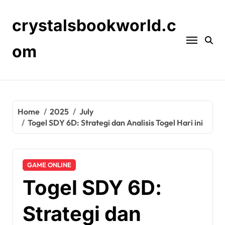
Skip
to
crystalsbookworld.c
content
om
Home
2025
July
Togel SDY 6D: Strategi dan Analisis Togel Hari ini
GAME ONLINE
Togel SDY 6D:
Strategi dan