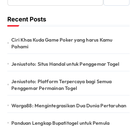
Recent Posts
Ciri Khas Kuda Game Poker yang harus Kamu
Pahami
Jeniustoto: Situs Handal untuk Penggemar Togel
Jeniustoto: Platform Terpercaya bagi Semua
Penggemar Permainan Togel
Warga88: Mengintegrasikan Dua Dunia Pertaruhan
Panduan Lengkap Bupatitogel untuk Pemula