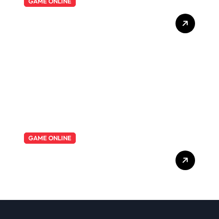
GAME ONLINE
Jeniustoto: Platform
Terpercaya bagi Semua
Penggemar Permainan
Togel
GAME ONLINE
Warga88:
Mengintegrasikan Dua
Dunia Pertaruhan