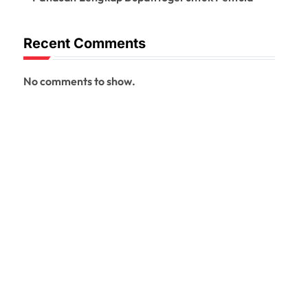
Recent Comments
No comments to show.