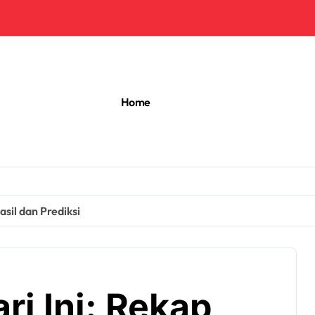
Home
asil dan Prediksi
ri Ini: Rekap