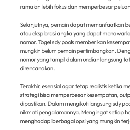
ramalan lebih fokus dan memperbesar peluan
Selanjutnya, pemain dapat memanfaatkan berba
atau eksplorasi angka yang dapat menawark
nomor. Togel sdy pools memberikan kesempat
mungkin belum pemain pertimbangkan. Deng
nomor yang tampil dalam undian langsung tot
direncanakan.
Terakhir, esensial agar tetap realistis ketik
strategi bisa memperbesar kesempatan, output
dipastikan. Dalam mengikuti langsung sdy po
nikmati pengalamannya. Mengingat setiap has
menghadapi berbagai opsi yang mungkin terj