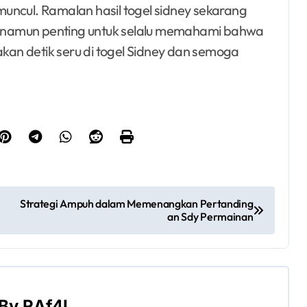
uncul. Ramalan hasil togel sidney sekarang
 namun penting untuk selalu memahami bahwa
akan detik seru di togel Sidney dan semoga
Strategi Ampuh dalam Memenangkan Pertanding
an Sdy Permainan
By
RAf4L