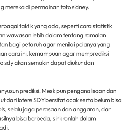
g mereka di permainan toto sidney.
gai taktik yang ada, seperti cara statistik
an wawasan lebih dalam tentang ramalan
an bagi petaruh agar menilai polanya yang
an cara ini, kemampuan agar memprediksi
o sdy akan semakin dapat diukur dan
a menyusun prediksi. Meskipun penganalisaan dan
 dari lotere SDY bersifat acak serta belum bisa
ols, selalu jaga perasaan dan anggaran, dan
ilnya bisa berbeda, sinkronlah dalam
adi.