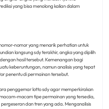
rediksi yang bisa menolong kalian dalam
n nomor-nomor yang menarik perhatian untuk
ian langsung sdy terakhir, angka yang dipilih
 dengan hasil tersebut. Kemenangan bagi
uatu keberuntungan, namun analisis yang tepat
tor penentu di permainan tersebut.
 para penggemar lotto sdy agar memperkirakan
macam-macam tipe permainan yang tersedia,
a pergeseran dan tren yang ada. Menganalisis