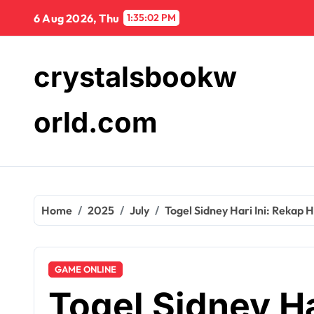
Skip
6 Aug 2026, Thu
1:35:03 PM
to
content
crystalsbookw
orld.com
Home
2025
July
Togel Sidney Hari Ini: Rekap H
GAME ONLINE
Togel Sidney Ha