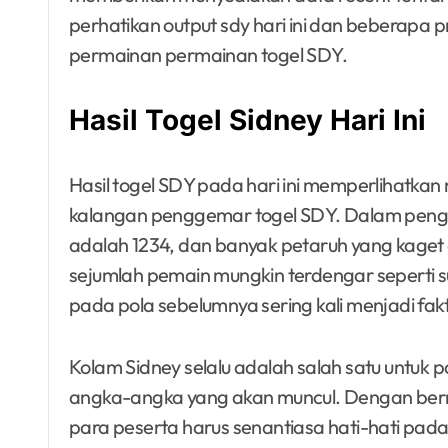
perhatikan output sdy hari ini dan beberapa p
permainan permainan togel SDY.
Hasil Togel Sidney Hari Ini
Hasil togel SDY pada hari ini memperlihatka
kalangan penggemar togel SDY. Dalam pengund
adalah 1234, dan banyak petaruh yang kaget
sejumlah pemain mungkin terdengar seperti s
pada pola sebelumnya sering kali menjadi fak
Kolam Sidney selalu adalah salah satu untuk
angka-angka yang akan muncul. Dengan ber
para peserta harus senantiasa hati-hati pad