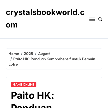
Skip
to
crystalsbookworld.c
content
om
Home
2025
August
Paito HK: Panduan Komprehensif untuk Pemain
Lotre
GAME ONLINE
Paito HK:
Panduan