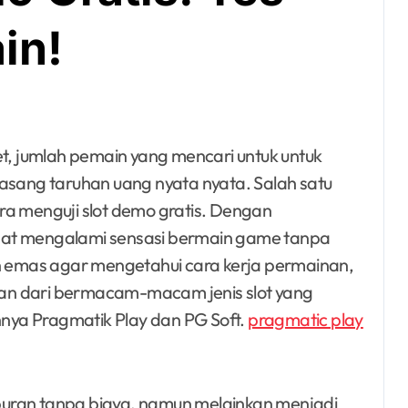
in!
ang taruhan uang nyata nyata. Salah satu
ra menguji slot demo gratis. Dengan
pat mengalami sensasi bermain game tanpa
an emas agar mengetahui cara kerja permainan,
inan dari bermacam-macam jenis slot yang
nya Pragmatik Play dan PG Soft.
pragmatic play
buran tanpa biaya, namun melainkan menjadi