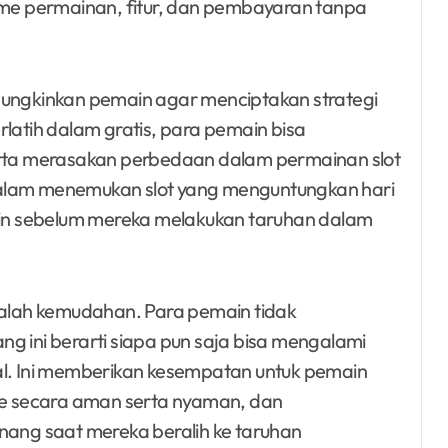
e permainan, fitur, dan pembayaran tanpa
mungkinkan pemain agar menciptakan strategi
rlatih dalam gratis, para pemain bisa
ta merasakan perbedaan dalam permainan slot
dalam menemukan slot yang menguntungkan hari
main sebelum mereka melakukan taruhan dalam
adalah kemudahan. Para pemain tidak
g ini berarti siapa pun saja bisa mengalami
al. Ini memberikan kesempatan untuk pemain
ine secara aman serta nyaman, dan
ng saat mereka beralih ke taruhan