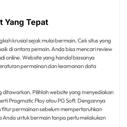
t Yang Tepat
ah krusial sejak mulai bermain. Cek situs yang
baik di antara pemain. Anda bisa mencari review
udi online. Website yang handal biasanya
peraturan permainan dan keamanan data
ang ditawarkan. Pilihlah website yang menyediakan
perti Pragmatic Play atau PG Soft. Dengannya
an fitur permainan sebelum mempertaruhkan
sa Anda untuk bermain tanpa perlu melakukan