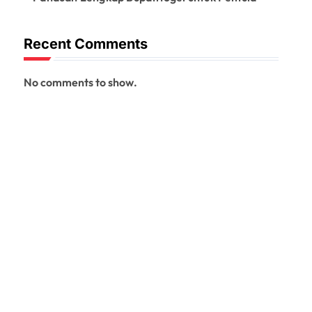
Recent Comments
No comments to show.