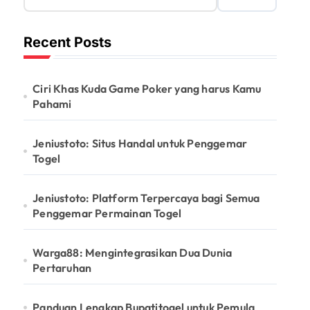
Recent Posts
Ciri Khas Kuda Game Poker yang harus Kamu
Pahami
Jeniustoto: Situs Handal untuk Penggemar
Togel
Jeniustoto: Platform Terpercaya bagi Semua
Penggemar Permainan Togel
Warga88: Mengintegrasikan Dua Dunia
Pertaruhan
Panduan Lengkap Bupatitogel untuk Pemula