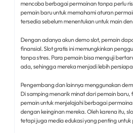
mencoba berbagai permainan tanpa perlu risik
pemain baru untuk memahami aturan permainan
tersedia sebelum menentukan untuk main deng
Dengan adanya akun demo slot, pemain dap
finansial. Slot gratis ini memungkinkan pen
tanpa stres. Para pemain bisa menguji bertar
ada, sehingga mereka menjadi lebih persiapan 
Pengembang dan lainnya menggunakan demo s
Di samping menarik minat dari pemain baru, f
pemain untuk menjelajahi berbagai permaina
dengan keinginan mereka. Oleh karena itu, sl
tetapi juga media edukasi yang penting untuk 