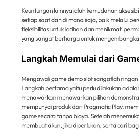
Keuntungan lainnya ialah kemudahan aksesibi
setiap saat dan di mana saja, baik melalui p
fleksibilitas untuk latihan dan menikmati per
yang sangat berharga untuk mengembangkan 
Langkah Memulai dari Game
Mengawali game demo slot sangatlah ringan d
Langkah pertama yaitu perlu dilakukan adala
menawarkan menawarkan pilihan demonstrasi.
mempunyai produk dari Pragmatic Play, me
game secara tanpa biaya. Setelah menemukan 
membuat akun, jika diperlukan, serta cari ba