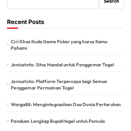
Search
Recent Posts
Ciri Khas Kuda Game Poker yang harus Kamu
Pahami
Jeniustoto: Situs Handal untuk Penggemar Togel
Jeniustoto: Platform Terpercaya bagi Semua
Penggemar Permainan Togel
Warga88: Mengintegrasikan Dua Dunia Pertaruhan
Panduan Lengkap Bupatitogel untuk Pemula