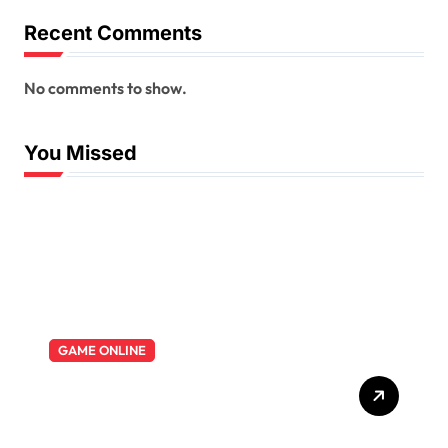
Recent Comments
No comments to show.
You Missed
GAME ONLINE
Ciri Khas Kuda Game Poker
yang harus Kamu Pahami