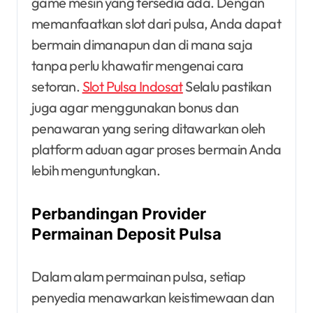
game mesin yang tersedia ada. Dengan
memanfaatkan slot dari pulsa, Anda dapat
bermain dimanapun dan di mana saja
tanpa perlu khawatir mengenai cara
setoran.
Slot Pulsa Indosat
Selalu pastikan
juga agar menggunakan bonus dan
penawaran yang sering ditawarkan oleh
platform aduan agar proses bermain Anda
lebih menguntungkan.
Perbandingan Provider
Permainan Deposit Pulsa
Dalam alam permainan pulsa, setiap
penyedia menawarkan keistimewaan dan