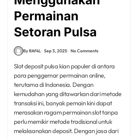
Permainan
Setoran Pulsa
By RAf4L
Sep 3, 2025
No Comments
Slot deposit pulsa kian populer di antara
para penggemar permainan online,
terutama di Indonesia. Dengan
kemudahan yang ditawarkan dari metode
transaksi ini, banyak pemain kini dapat
merasakan ragam permainan slot tanpa
perlu memikir metode tradisional untuk
melaksanakan deposit. Dengan jasa dari