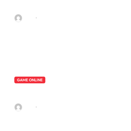
Ciri Khas Kuda Game Poker
yang harus Kamu Pahami
RAf4L
Jul 30, 2026
GAME ONLINE
Jeniustoto: Situs Handal untuk
Penggemar Togel
RAf4L
Jul 29, 2026