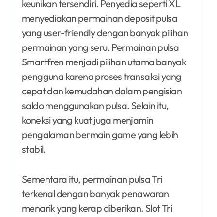
keunikan tersendiri. Penyedia seperti XL
menyediakan permainan deposit pulsa
yang user-friendly dengan banyak pilihan
permainan yang seru. Permainan pulsa
Smartfren menjadi pilihan utama banyak
pengguna karena proses transaksi yang
cepat dan kemudahan dalam pengisian
saldo menggunakan pulsa. Selain itu,
koneksi yang kuat juga menjamin
pengalaman bermain game yang lebih
stabil.
Sementara itu, permainan pulsa Tri
terkenal dengan banyak penawaran
menarik yang kerap diberikan. Slot Tri