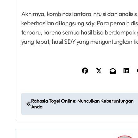
Akhirnya, kombinasi antara intuisi dan anali
keberhasilan di langsung sdy. Para pemain dis
terbaru, karena semua hasil bisa berdampa
yang tepat, hasil SDY yang menguntungkan tid
P
Rahasia Togel Online: Munculkan Keberuntungan
Anda
o
s
t