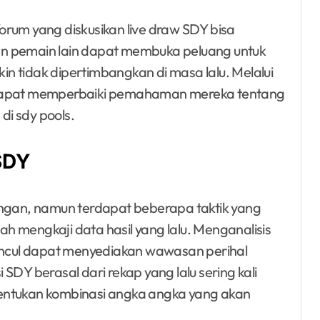
orum yang diskusikan live draw SDY bisa
an pemain lain dapat membuka peluang untuk
n tidak dipertimbangkan di masa lalu. Melalui
n dapat memperbaiki pemahaman mereka tentang
i sdy pools.
SDY
angan, namun terdapat beberapa taktik yang
h mengkaji data hasil yang lalu. Menganalisis
ncul dapat menyediakan wawasan perihal
SDY berasal dari rekap yang lalu sering kali
entukan kombinasi angka angka yang akan