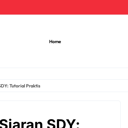
Home
SDY: Tutorial Praktis
 Siaran SDY: