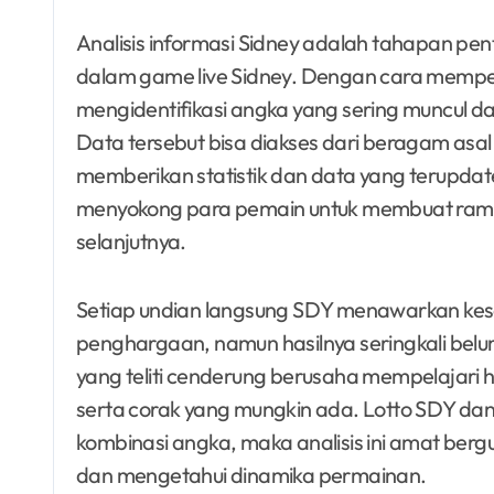
Analisis informasi Sidney adalah tahapan p
dalam game live Sidney. Dengan cara mempela
mengidentifikasi angka yang sering muncul d
Data tersebut bisa diakses dari beragam asal 
memberikan statistik dan data yang terupda
menyokong para pemain untuk membuat ramal
selanjutnya.
Setiap undian langsung SDY menawarkan k
penghargaan, namun hasilnya seringkali belu
yang teliti cenderung berusaha mempelajari 
serta corak yang mungkin ada. Lotto SDY d
kombinasi angka, maka analisis ini amat b
dan mengetahui dinamika permainan.