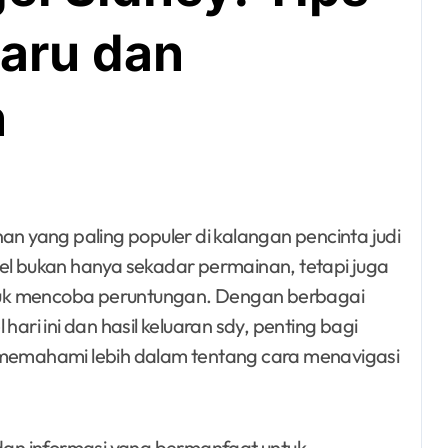
aru dan
n
gel bukan hanya sekadar permainan, tetapi juga
tuk mencoba peruntungan. Dengan berbagai
hari ini dan hasil keluaran sdy, penting bagi
emahami lebih dalam tentang cara menavigasi
 dan informasi yang bermanfaat untuk