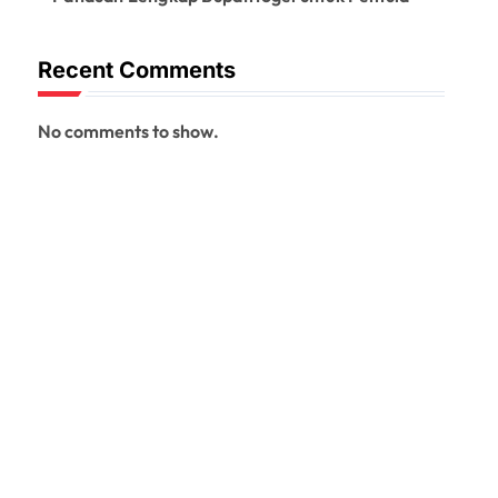
Recent Comments
No comments to show.