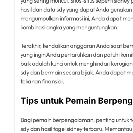
yang sering muncul. Situs-situs seperti sidne
hasil dan data sdy yang dapat Anda gunakan
mengumpulkan informasi ini, Anda dapat men
kombinasi angka yang menguntungkan.
Terakhir, kendalikan anggaran Anda saat be
yang ingin Anda pertaruhkan dan patuhi kom
baik adalah kunci untuk menghindari kerugia
sdy dan bermain secara bijak, Anda dapat m
tekanan finansial.
Tips untuk Pemain Berpen
Bagi pemain berpengalaman, penting untuk
sdy dan hasil togel sidney terbaru. Memanta