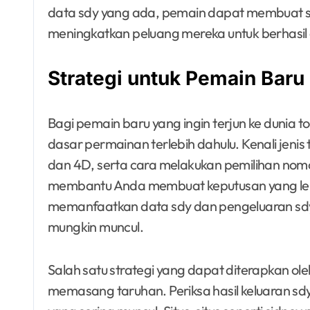
data sdy yang ada, pemain dapat membuat str
meningkatkan peluang mereka untuk berhasil
Strategi untuk Pemain Baru
Bagi pemain baru yang ingin terjun ke dunia 
dasar permainan terlebih dahulu. Kenali jenis
dan 4D, serta cara melakukan pemilihan nom
membantu Anda membuat keputusan yang lebih
memanfaatkan data sdy dan pengeluaran sdy 
mungkin muncul.
Salah satu strategi yang dapat diterapkan ol
memasang taruhan. Periksa hasil keluaran sd