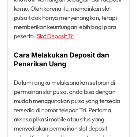
kamu. Oleh karena itu, memainkan slot
pulsa tidak hanya menyenangkan, tetapi
memberikan keuntungan lebih bagi para
peserta.
Slot Deposit Tri
Cara Melakukan Deposit dan
Penarikan Uang
Dalam rangka melaksanakan setoran di
permainan slot pulsa, anda bisa dengan
mudah menggunakan pulsa yang tersedia
tersedia di nomor telepon Tri. Pertama,
akses aplikasi mobile atau situs yang
menyediakan permainan slot deposit