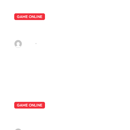
GAME ONLINE
Jeniustoto: Situs Handal untuk
Penggemar Togel
RAf4L
Jul 29, 2026
GAME ONLINE
Jeniustoto: Platform Terpercaya
bagi Semua Penggemar