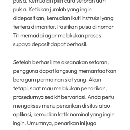
pulsa. Kemudian pilih cara setoran dari
pulsa. Ketikkan jumlah yang ingin
didepositkan, kemudian ikuti instruksi yang
tertera di monitor. Pastikan pulsa di nomor
Tri memadai agar melakukan proses
supaya deposit dapat berhasil.
Setelah berhasil melaksanakan setoran,
pengguna dapat langsung memanfaatkan
beragam permainan slot yang. Akan
tetapi, saat mau melakukan penarikan,
prosedurnya sedikit bervariasi. Anda perlu
mengakses menu penarikan di situs atau
aplikasi, kemudian ketik nominal yang ingin
ingin. Umumnya, penarikan ini juga