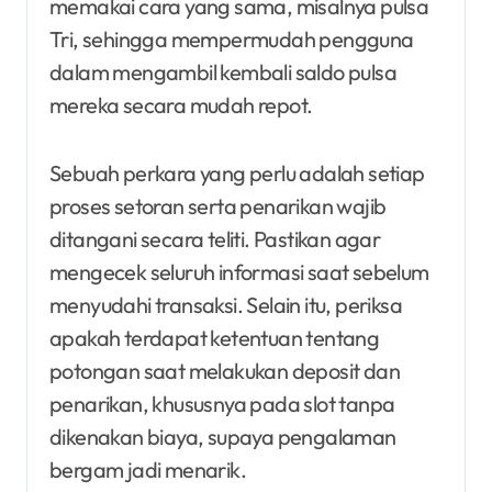
memakai cara yang sama, misalnya pulsa
Tri, sehingga mempermudah pengguna
dalam mengambil kembali saldo pulsa
mereka secara mudah repot.
Sebuah perkara yang perlu adalah setiap
proses setoran serta penarikan wajib
ditangani secara teliti. Pastikan agar
mengecek seluruh informasi saat sebelum
menyudahi transaksi. Selain itu, periksa
apakah terdapat ketentuan tentang
potongan saat melakukan deposit dan
penarikan, khususnya pada slot tanpa
dikenakan biaya, supaya pengalaman
bergam jadi menarik.