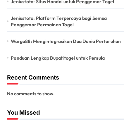
Jeniustoto: Situs Handal untuk Penggemar Togel
Jeniustoto: Platform Terpercaya bagi Semua
Penggemar Permainan Togel
Warga88: Mengintegrasikan Dua Dunia Pertaruhan
Panduan Lengkap Bupatitogel untuk Pemula
Recent Comments
No comments to show.
You Missed