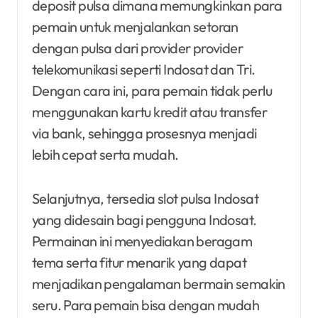
deposit pulsa dimana memungkinkan para
pemain untuk menjalankan setoran
dengan pulsa dari provider provider
telekomunikasi seperti Indosat dan Tri.
Dengan cara ini, para pemain tidak perlu
menggunakan kartu kredit atau transfer
via bank, sehingga prosesnya menjadi
lebih cepat serta mudah.
Selanjutnya, tersedia slot pulsa Indosat
yang didesain bagi pengguna Indosat.
Permainan ini menyediakan beragam
tema serta fitur menarik yang dapat
menjadikan pengalaman bermain semakin
seru. Para pemain bisa dengan mudah