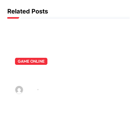
g
Related Posts
a
t
i
o
n
GAME ONLINE
Ciri Khas Kuda Game Poker
yang harus Kamu Pahami
RAf4L
Jul 30, 2026