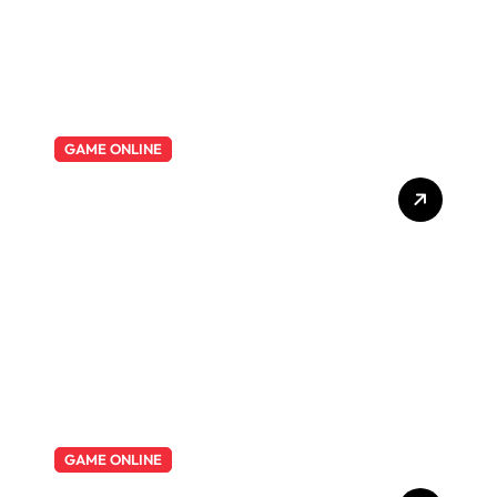
GAME ONLINE
Ciri Khas Kuda Game Poker
yang harus Kamu Pahami
GAME ONLINE
Jeniustoto: Situs Handal