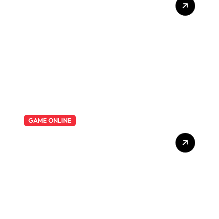
untuk Penggemar Togel
GAME ONLINE
Jeniustoto: Platform
Terpercaya bagi Semua
Penggemar Permainan
Togel