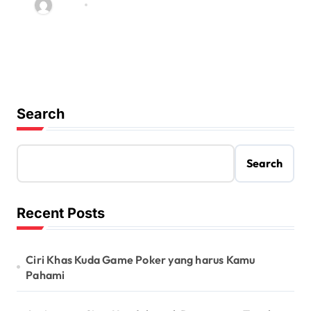
Permainan Togel
RAf4L
Jul 28, 2026
Search
Search
Recent Posts
Ciri Khas Kuda Game Poker yang harus Kamu
Pahami