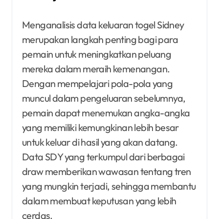
Menganalisis data keluaran togel Sidney
merupakan langkah penting bagi para
pemain untuk meningkatkan peluang
mereka dalam meraih kemenangan.
Dengan mempelajari pola-pola yang
muncul dalam pengeluaran sebelumnya,
pemain dapat menemukan angka-angka
yang memiliki kemungkinan lebih besar
untuk keluar di hasil yang akan datang.
Data SDY yang terkumpul dari berbagai
draw memberikan wawasan tentang tren
yang mungkin terjadi, sehingga membantu
dalam membuat keputusan yang lebih
cerdas.