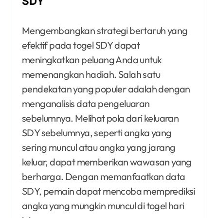
SDY
Mengembangkan strategi bertaruh yang
efektif pada togel SDY dapat
meningkatkan peluang Anda untuk
memenangkan hadiah. Salah satu
pendekatan yang populer adalah dengan
menganalisis data pengeluaran
sebelumnya. Melihat pola dari keluaran
SDY sebelumnya, seperti angka yang
sering muncul atau angka yang jarang
keluar, dapat memberikan wawasan yang
berharga. Dengan memanfaatkan data
SDY, pemain dapat mencoba memprediksi
angka yang mungkin muncul di togel hari