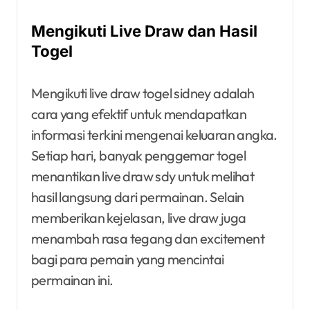
Mengikuti Live Draw dan Hasil
Togel
Mengikuti live draw togel sidney adalah
cara yang efektif untuk mendapatkan
informasi terkini mengenai keluaran angka.
Setiap hari, banyak penggemar togel
menantikan live draw sdy untuk melihat
hasil langsung dari permainan. Selain
memberikan kejelasan, live draw juga
menambah rasa tegang dan excitement
bagi para pemain yang mencintai
permainan ini.