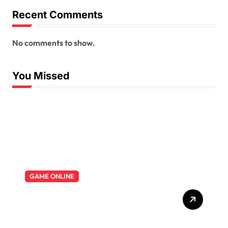
Recent Comments
No comments to show.
You Missed
GAME ONLINE
Ciri Khas Kuda Game Poker
yang harus Kamu Pahami