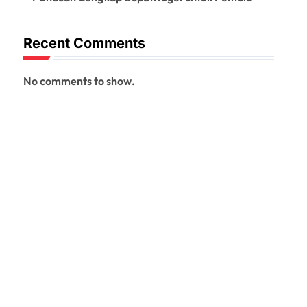
Recent Comments
No comments to show.