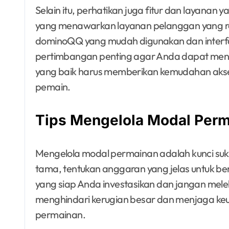
Selain itu, perhatikan juga fitur dan layanan y
yang menawarkan layanan pelanggan yang resp
dominoQQ yang mudah digunakan dan interf
pertimbangan penting agar Anda dapat men
yang baik harus memberikan kemudahan aks
pemain.
Tips Mengelola Modal Per
Mengelola modal permainan adalah kunci su
tama, tentukan anggaran yang jelas untuk be
yang siap Anda investasikan dan jangan mele
menghindari kerugian besar dan menjaga ke
permainan.