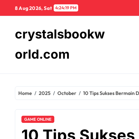
Skip
8 Aug 2026, Sat
4:24:20 PM
to
content
crystalsbookw
orld.com
Home
2025
October
10 Tips Sukses Bermain
GAME ONLINE
10 Tips Sukses