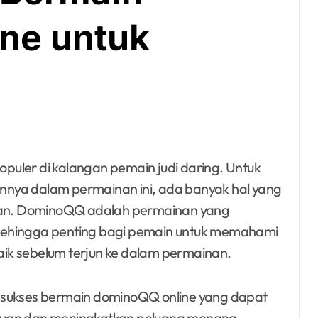
ne untuk
nya dalam permainan ini, ada banyak hal yang
esan. DominoQQ adalah permainan yang
sehingga penting bagi pemain untuk memahami
ik sebelum terjun ke dalam permainan.
ips sukses bermain dominoQQ online yang dapat
an dan meningkatkan peluang menang.