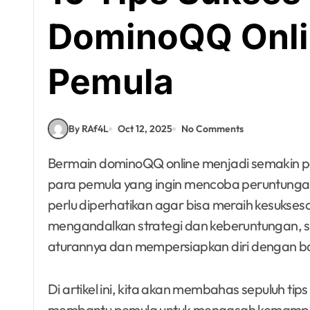
DominoQQ Onli
Pemula
By RAf4L
Oct 12, 2025
No Comments
Bermain dominoQQ online menjadi semakin populer di kalangan pemain judi daring. Untuk
para pemula yang ingin mencoba peruntungan
perlu diperhatikan agar bisa meraih kesuks
mengandalkan strategi dan keberuntungan, 
aturannya dan mempersiapkan diri dengan ba
Di artikel ini, kita akan membahas sepuluh t
membantu pemula untuk mengasah kemampu