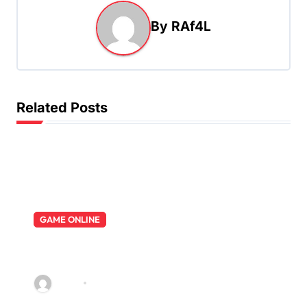
a
By
RAf4L
v
i
g
Related Posts
a
t
i
o
n
GAME ONLINE
Ciri Khas Kuda Game Poker
yang harus Kamu Pahami
RAf4L
Jul 30, 2026