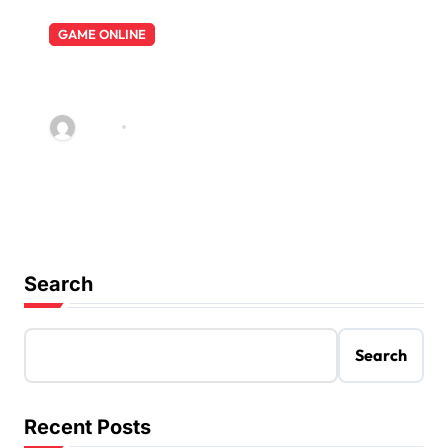
GAME ONLINE
Jeniustoto: Platform Terpercaya
bagi Semua Penggemar
Permainan Togel
RAf4L
Jul 28, 2026
Search
Search
Recent Posts