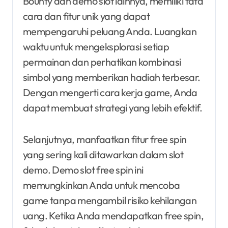
Bounty dan demo slot lainnya, memiliki tata
cara dan fitur unik yang dapat
mempengaruhi peluang Anda. Luangkan
waktu untuk mengeksplorasi setiap
permainan dan perhatikan kombinasi
simbol yang memberikan hadiah terbesar.
Dengan mengerti cara kerja game, Anda
dapat membuat strategi yang lebih efektif.
Selanjutnya, manfaatkan fitur free spin
yang sering kali ditawarkan dalam slot
demo. Demo slot free spin ini
memungkinkan Anda untuk mencoba
game tanpa mengambil risiko kehilangan
uang. Ketika Anda mendapatkan free spin,