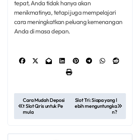
tepat, Anda tidak hanya akan
menikmatinya, tetapi juga mempelajari
cara meningkatkan peluang kemenangan
Anda di masa depan.
P
Cara Mudah Deposi
Slot Tri: Siapa yang l
t Slot Qris untuk Pe
ebih menguntungka
o
mula
n?
s
t
n