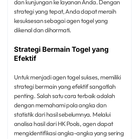
dan kunjungan ke layanan Anda. Dengan
strategi yang tepat, Anda dapat meraih
kesuksesan sebagai agen togel yang
dikenal dan dihormati.
Strategi Bermain Togel yang
Efektif
Untuk menjadi agen togel sukses, memiliki
strategi bermain yang efektif sangatlah
penting. Salah satu cara terbaik adalah
dengan memahami pola angka dan
statistik dari hasil sebelumnya. Melalui
analisa hasil dari HK Pools, agen dapat
mengidentifikasi angka-angka yang sering