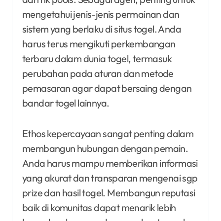
mengetahui jenis-jenis permainan dan
sistem yang berlaku di situs togel. Anda
harus terus mengikuti perkembangan
terbaru dalam dunia togel, termasuk
perubahan pada aturan dan metode
pemasaran agar dapat bersaing dengan
bandar togel lainnya.
Ethos kepercayaan sangat penting dalam
membangun hubungan dengan pemain.
Anda harus mampu memberikan informasi
yang akurat dan transparan mengenai sgp
prize dan hasil togel. Membangun reputasi
baik di komunitas dapat menarik lebih