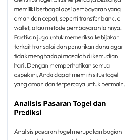
memiliki berbagai opsi pembayaran yang
aman dan cepat, seperti transfer bank, e-
wallet, atau metode pembayaran lainnya.
Pastikan juga untuk memeriksa kebijakan
terkait transaksi dan penarikan dana agar
tidak menghadapi masalah di kemudian
hari. Dengan memperhatikan semua
aspek ini, Anda dapat memilih situs togel
yang aman dan terpercaya untuk bermain.
Analisis Pasaran Togel dan
Prediksi
Analisis pasaran togel merupakan bagian