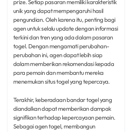
prize. Setiap pasaran memiliki karakteristik
unik yang dapat mempengaruhi hasil
pengundian. Oleh karena itu, penting bagi
agen untuk selalu update dengan informasi
terkini dan tren yang ada dalam pasaran
togel. Dengan mengamati perubahan-
perubahan ini, agen dapat lebih siap
dalam memberikan rekomendasi kepada
para pemain dan membantu mereka
menemukan situs togel yang tepercaya.
Terakhir, keberadaan bandar togel yang
diandalkan dapat memberikan dampak
signifikan terhadap kepercayaan pemain.
Sebagai agen togel, membangun