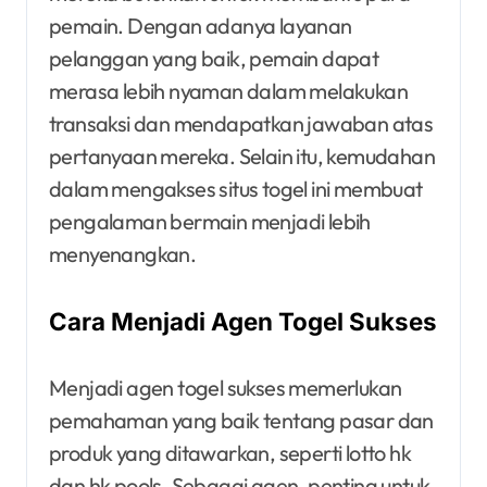
pemain. Dengan adanya layanan
pelanggan yang baik, pemain dapat
merasa lebih nyaman dalam melakukan
transaksi dan mendapatkan jawaban atas
pertanyaan mereka. Selain itu, kemudahan
dalam mengakses situs togel ini membuat
pengalaman bermain menjadi lebih
menyenangkan.
Cara Menjadi Agen Togel Sukses
Menjadi agen togel sukses memerlukan
pemahaman yang baik tentang pasar dan
produk yang ditawarkan, seperti lotto hk
dan hk pools. Sebagai agen, penting untuk