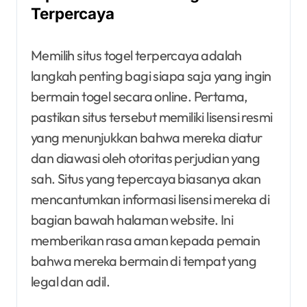
Terpercaya
Memilih situs togel terpercaya adalah
langkah penting bagi siapa saja yang ingin
bermain togel secara online. Pertama,
pastikan situs tersebut memiliki lisensi resmi
yang menunjukkan bahwa mereka diatur
dan diawasi oleh otoritas perjudian yang
sah. Situs yang tepercaya biasanya akan
mencantumkan informasi lisensi mereka di
bagian bawah halaman website. Ini
memberikan rasa aman kepada pemain
bahwa mereka bermain di tempat yang
legal dan adil.