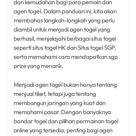
dan kemudahan bagi para pemain dan
agen togel. Dalam panduan ini, kita akan
membahas langkah-langkah yang perlu
diambil untuk menjadi agen togel yang
berhasil, menjelajahi berbagai situs togel
seperti situs togel HK dan Situs togel SGP,
serta memahami cara mendapatkan sgp
prize yang menarik.
Menjadi agen togel bukan hanya tentang
menjual tiket, tetapi juga tentang
membangun jaringan yang kuat dan
memahami pasar. Dengan banyaknya
bandar togel dan pilihan permainan togel
online yang tersedia, penting bagi agen