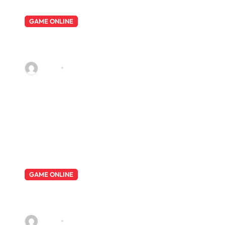
GAME ONLINE
Ciri Khas Kuda Game Poker
yang harus Kamu Pahami
RAf4L
Jul 30, 2026
GAME ONLINE
Jeniustoto: Situs Handal untuk
Penggemar Togel
RAf4L
Jul 29, 2026