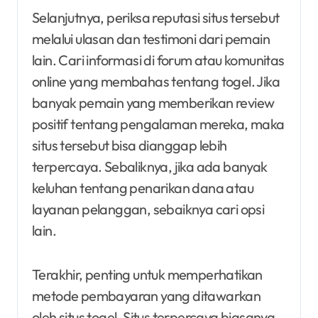
Selanjutnya, periksa reputasi situs tersebut
melalui ulasan dan testimoni dari pemain
lain. Cari informasi di forum atau komunitas
online yang membahas tentang togel. Jika
banyak pemain yang memberikan review
positif tentang pengalaman mereka, maka
situs tersebut bisa dianggap lebih
terpercaya. Sebaliknya, jika ada banyak
keluhan tentang penarikan dana atau
layanan pelanggan, sebaiknya cari opsi
lain.
Terakhir, penting untuk memperhatikan
metode pembayaran yang ditawarkan
oleh situs togel. Situs terpercaya biasanya