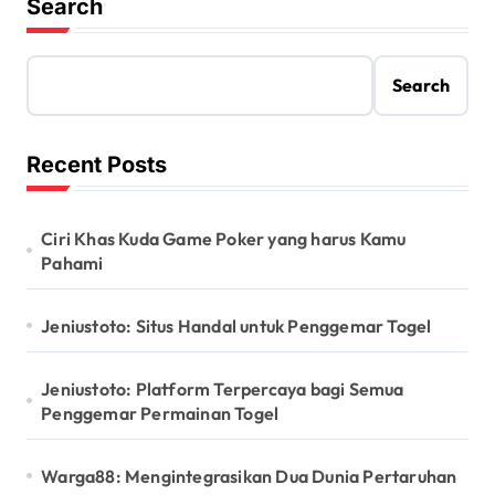
Search
Search
Recent Posts
Ciri Khas Kuda Game Poker yang harus Kamu
Pahami
Jeniustoto: Situs Handal untuk Penggemar Togel
Jeniustoto: Platform Terpercaya bagi Semua
Penggemar Permainan Togel
Warga88: Mengintegrasikan Dua Dunia Pertaruhan