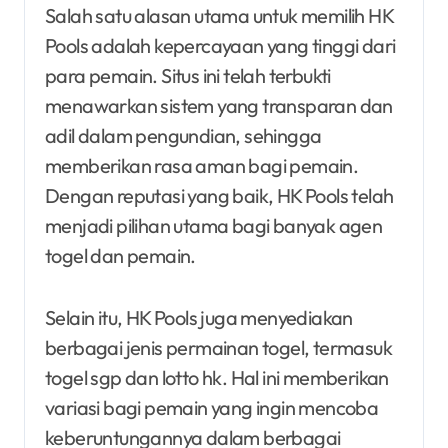
Salah satu alasan utama untuk memilih HK
Pools adalah kepercayaan yang tinggi dari
para pemain. Situs ini telah terbukti
menawarkan sistem yang transparan dan
adil dalam pengundian, sehingga
memberikan rasa aman bagi pemain.
Dengan reputasi yang baik, HK Pools telah
menjadi pilihan utama bagi banyak agen
togel dan pemain.
Selain itu, HK Pools juga menyediakan
berbagai jenis permainan togel, termasuk
togel sgp dan lotto hk. Hal ini memberikan
variasi bagi pemain yang ingin mencoba
keberuntungannya dalam berbagai