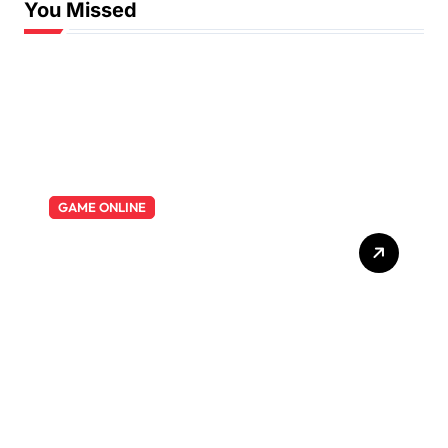
You Missed
GAME ONLINE
Ciri Khas Kuda Game Poker
yang harus Kamu Pahami