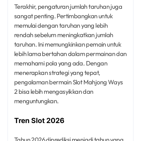
Terakhir, pengaturan jumlah taruhan juga
sangat penting. Pertimbangkan untuk
memulai dengan taruhan yang lebih
rendah sebelum meningkatkan jumlah
taruhan. Ini memungkinkan pemain untuk
lebih lama bertahan dalam permainan dan
memahami pola yang ada. Dengan
menerapkan strategi yang tepat,
pengalaman bermain Slot Mahjong Ways
2 bisa lebih mengasyikkan dan
menguntungkan.
Tren Slot 2026
Tahun 2026 diprediksi menjadi tahun yang