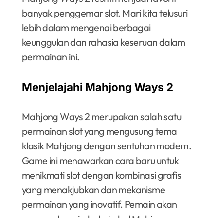
banyak penggemar slot. Mari kita telusuri
lebih dalam mengenai berbagai
keunggulan dan rahasia keseruan dalam
permainan ini.
Menjelajahi Mahjong Ways 2
Mahjong Ways 2 merupakan salah satu
permainan slot yang mengusung tema
klasik Mahjong dengan sentuhan modern.
Game ini menawarkan cara baru untuk
menikmati slot dengan kombinasi grafis
yang menakjubkan dan mekanisme
permainan yang inovatif. Pemain akan