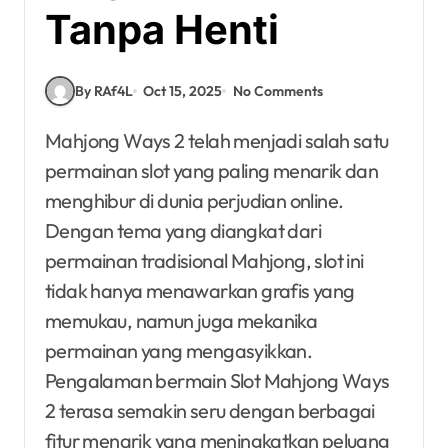
Tanpa Henti
By RAf4L
Oct 15, 2025
No Comments
Mahjong Ways 2 telah menjadi salah satu
permainan slot yang paling menarik dan
menghibur di dunia perjudian online.
Dengan tema yang diangkat dari
permainan tradisional Mahjong, slot ini
tidak hanya menawarkan grafis yang
memukau, namun juga mekanika
permainan yang mengasyikkan.
Pengalaman bermain Slot Mahjong Ways
2 terasa semakin seru dengan berbagai
fitur menarik yang meningkatkan peluang