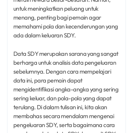
untuk meningkatkan peluang untuk
menang, penting bagi pemain agar
memahami pola dan kecenderungan yang
ada dalam keluaran SDY.
Data SDY merupakan sarana yang sangat
berharga untuk analisis data pengeluaran
sebelumnya. Dengan cara mempelajari
data ini, para pemain dapat
mengidentifikasi angka-angka yang sering
sering keluar, dan pola-pola yang dapat
terulang. Di dalam tulisan ini, kita akan
membahas secara mendalam mengenai
pengeluaran SDY, serta bagaimana cara