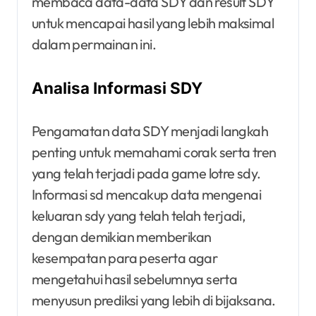
membaca data-data SDY dan result SDY
untuk mencapai hasil yang lebih maksimal
dalam permainan ini.
Analisa Informasi SDY
Pengamatan data SDY menjadi langkah
penting untuk memahami corak serta tren
yang telah terjadi pada game lotre sdy.
Informasi sd mencakup data mengenai
keluaran sdy yang telah telah terjadi,
dengan demikian memberikan
kesempatan para peserta agar
mengetahui hasil sebelumnya serta
menyusun prediksi yang lebih di bijaksana.