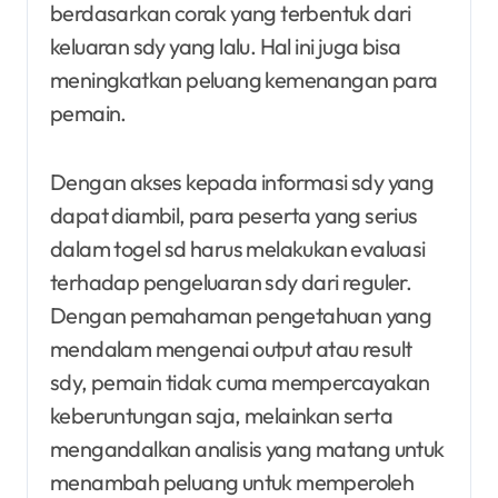
berdasarkan corak yang terbentuk dari
keluaran sdy yang lalu. Hal ini juga bisa
meningkatkan peluang kemenangan para
pemain.
Dengan akses kepada informasi sdy yang
dapat diambil, para peserta yang serius
dalam togel sd harus melakukan evaluasi
terhadap pengeluaran sdy dari reguler.
Dengan pemahaman pengetahuan yang
mendalam mengenai output atau result
sdy, pemain tidak cuma mempercayakan
keberuntungan saja, melainkan serta
mengandalkan analisis yang matang untuk
menambah peluang untuk memperoleh