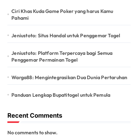
Ciri Khas Kuda Game Poker yang harus Kamu
Pahami
Jeniustoto: Situs Handal untuk Penggemar Togel
Jeniustoto: Platform Terpercaya bagi Semua
Penggemar Permainan Togel
Warga88: Mengintegrasikan Dua Dunia Pertaruhan
Panduan Lengkap Bupatitogel untuk Pemula
Recent Comments
No comments to show.