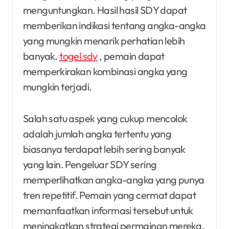
menguntungkan. Hasil hasil SDY dapat
memberikan indikasi tentang angka-angka
yang mungkin menarik perhatian lebih
banyak.
togel sdy
, pemain dapat
memperkirakan kombinasi angka yang
mungkin terjadi.
Salah satu aspek yang cukup mencolok
adalah jumlah angka tertentu yang
biasanya terdapat lebih sering banyak
yang lain. Pengeluar SDY sering
memperlihatkan angka-angka yang punya
tren repetitif. Pemain yang cermat dapat
memanfaatkan informasi tersebut untuk
meningkatkan strategi permainan mereka.