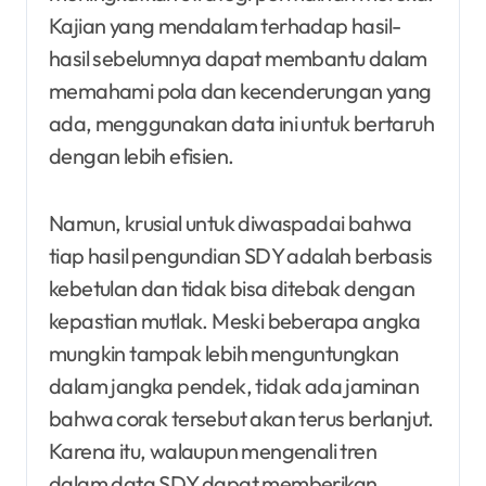
Kajian yang mendalam terhadap hasil-
hasil sebelumnya dapat membantu dalam
memahami pola dan kecenderungan yang
ada, menggunakan data ini untuk bertaruh
dengan lebih efisien.
Namun, krusial untuk diwaspadai bahwa
tiap hasil pengundian SDY adalah berbasis
kebetulan dan tidak bisa ditebak dengan
kepastian mutlak. Meski beberapa angka
mungkin tampak lebih menguntungkan
dalam jangka pendek, tidak ada jaminan
bahwa corak tersebut akan terus berlanjut.
Karena itu, walaupun mengenali tren
dalam data SDY dapat memberikan