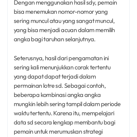
Dengan menggunakan hasil sdy, pemain
bisa menemukan nomor-nomor yang
sering muncul atau yang sangat muncul,
yang bisa menjadi acuan dalam memilih
angka bagi taruhan selanjutnya.
Seterusnya, hasil dari pengamatan ini
sering kali menunjukkan corak tertentu
yang dapat dapat terjadi dalam
permainan lotre sd. Sebagai contoh,
beberapa kombinasi angka angka
mungkin lebih sering tampil dalam periode
waktu tertentu. Karena itu, mempelajari
data sd secara lengkap membantu bagi
pemain untuk merumuskan strategi