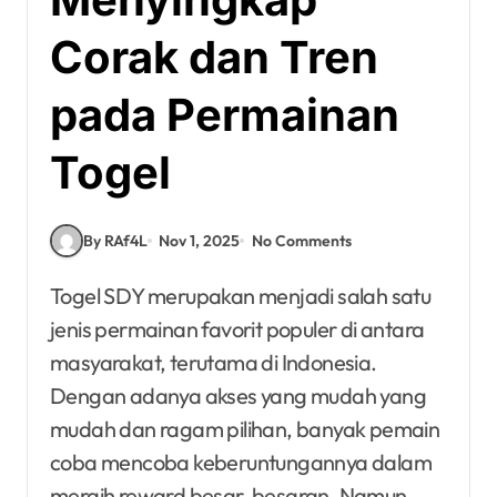
Corak dan Tren
pada Permainan
Togel
By RAf4L
Nov 1, 2025
No Comments
Togel SDY merupakan menjadi salah satu
jenis permainan favorit populer di antara
masyarakat, terutama di Indonesia.
Dengan adanya akses yang mudah yang
mudah dan ragam pilihan, banyak pemain
coba mencoba keberuntungannya dalam
meraih reward besar-besaran. Namun,