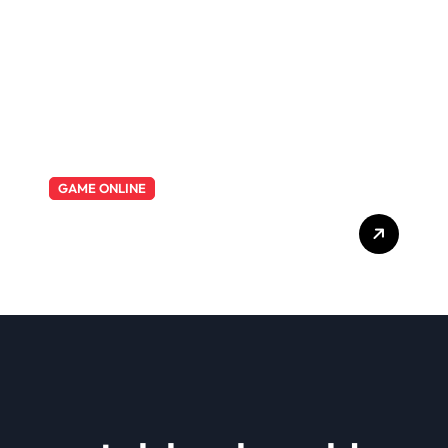
Togel
GAME ONLINE
Warga88:
Mengintegrasikan Dua
Dunia Pertaruhan