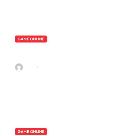
GAME ONLINE
Jeniustoto: Situs Handal untuk
Penggemar Togel
RAf4L
Jul 29, 2026
GAME ONLINE