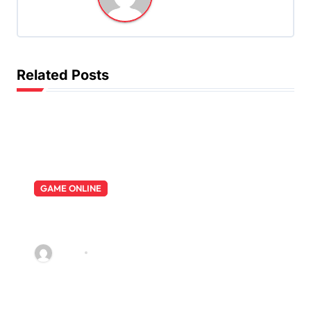
i
g
a
Related Posts
t
i
o
n
GAME ONLINE
Ciri Khas Kuda Game Poker
yang harus Kamu Pahami
RAf4L
Jul 30, 2026