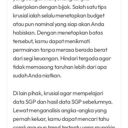
dikerjakan dengan bijak. Salah satu tips
krusial ialah selalu menetapkan budget
atau pun nominal yang siap akan Anda
habiskan. Dengan menetapkan batas
tersebut, kamu dapat menikmati
permainan tanpa merasa berada berat
dari segi keuangan. Hindari tergoda agar
tidak memasang taruhan lebih dari apa
sudah Anda niatkan.
Di lain pihak, krusial agar mempelajari
data SGP dan hasil data SGP sebelumnya.
Lewat menganalisis angka-angka yang
pernah keluar, kamu dapat mencari tahu
corak maupun trend tertentu yang mungkin