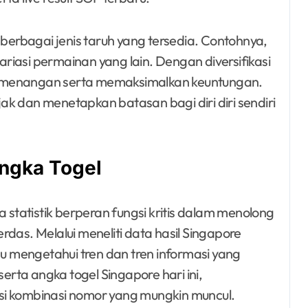
erbagai jenis taruh yang tersedia. Contohnya,
iasi permainan yang lain. Dengan diversifikasi
kemenangan serta memaksimalkan keuntungan.
ijak dan menetapkan batasan bagi diri diri sendiri
Angka Togel
a statistik berperan fungsi kritis dalam menolong
das. Melalui meneliti data hasil Singapore
 mengetahui tren dan tren informasi yang
serta angka togel Singapore hari ini,
si kombinasi nomor yang mungkin muncul.