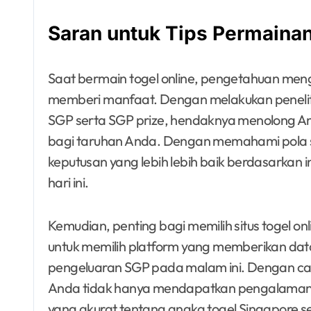
Saran untuk Tips Permainan 
Saat bermain togel online, pengetahuan meng
memberi manfaat. Dengan melakukan penelitia
SGP serta SGP prize, hendaknya menolong A
bagi taruhan Anda. Dengan memahami pola 
keputusan yang lebih lebih baik berdasarkan 
hari ini.
Kemudian, penting bagi memilih situs togel o
untuk memilih platform yang memberikan data k
pengeluaran SGP pada malam ini. Dengan cara 
Anda tidak hanya mendapatkan pengalaman 
yang akurat tentang angka togel Singapore ser