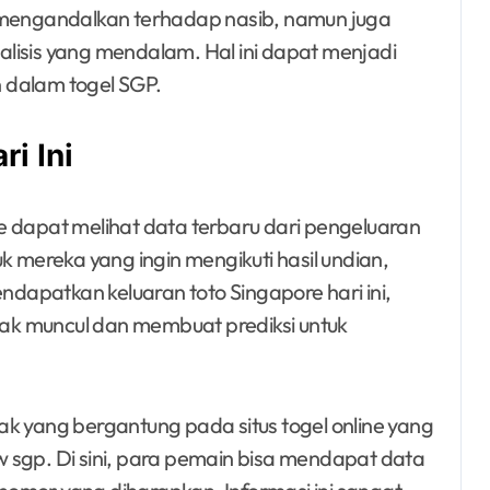
a mengandalkan terhadap nasib, namun juga
lisis yang mendalam. Hal ini dapat menjadi
 dalam togel SGP.
ri Ini
e dapat melihat data terbaru dari pengeluaran
k mereka yang ingin mengikuti hasil undian,
endapatkan keluaran toto Singapore hari ini,
ak muncul dan membuat prediksi untuk
k yang bergantung pada situs togel online yang
 sgp. Di sini, para pemain bisa mendapat data