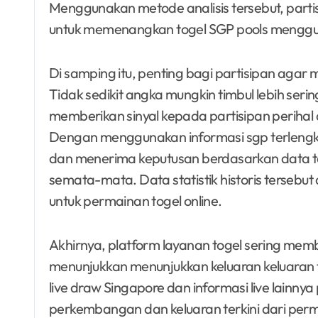
Menggunakan metode analisis tersebut, parti
untuk memenangkan togel SGP pools mengguna
Di samping itu, penting bagi partisipan agar
Tidak sedikit angka mungkin timbul lebih seri
memberikan sinyal kepada partisipan periha
Dengan menggunakan informasi sgp terlengk
dan menerima keputusan berdasarkan data te
semata-mata. Data statistik historis terseb
untuk permainan togel online.
Akhirnya, platform layanan togel sering member
menunjukkan menunjukkan keluaran keluaran t
live draw Singapore dan informasi live lainn
perkembangan dan keluaran terkini dari perm