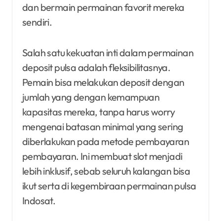
dan bermain permainan favorit mereka
sendiri.
Salah satu kekuatan inti dalam permainan
deposit pulsa adalah fleksibilitasnya.
Pemain bisa melakukan deposit dengan
jumlah yang dengan kemampuan
kapasitas mereka, tanpa harus worry
mengenai batasan minimal yang sering
diberlakukan pada metode pembayaran
pembayaran. Ini membuat slot menjadi
lebih inklusif, sebab seluruh kalangan bisa
ikut serta di kegembiraan permainan pulsa
Indosat.