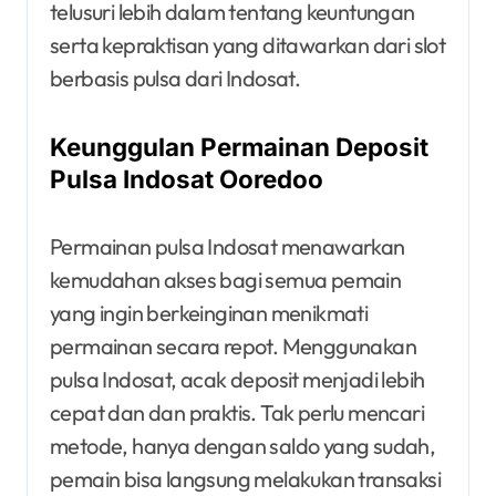
telusuri lebih dalam tentang keuntungan
serta kepraktisan yang ditawarkan dari slot
berbasis pulsa dari Indosat.
Keunggulan Permainan Deposit
Pulsa Indosat Ooredoo
Permainan pulsa Indosat menawarkan
kemudahan akses bagi semua pemain
yang ingin berkeinginan menikmati
permainan secara repot. Menggunakan
pulsa Indosat, acak deposit menjadi lebih
cepat dan dan praktis. Tak perlu mencari
metode, hanya dengan saldo yang sudah,
pemain bisa langsung melakukan transaksi