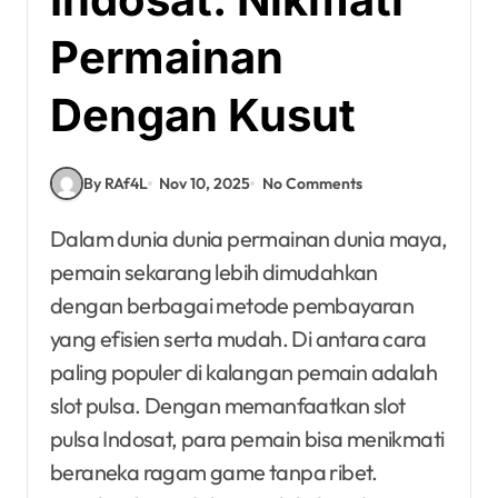
Permainan
Dengan Kusut
By RAf4L
Nov 10, 2025
No Comments
Dalam dunia dunia permainan dunia maya,
pemain sekarang lebih dimudahkan
dengan berbagai metode pembayaran
yang efisien serta mudah. Di antara cara
paling populer di kalangan pemain adalah
slot pulsa. Dengan memanfaatkan slot
pulsa Indosat, para pemain bisa menikmati
beraneka ragam game tanpa ribet.