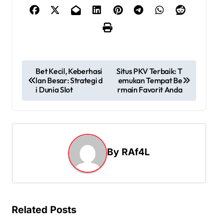
P
Bet Kecil, Keberhasi
Situs PKV Terbaik: T
lan Besar: Strategi d
emukan Tempat Be
o
i Dunia Slot
rmain Favorit Anda
s
t
n
a
By
RAf4L
v
i
g
Related Posts
a