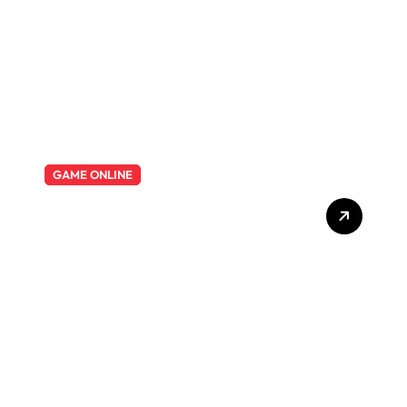
GAME ONLINE
Jeniustoto: Platform
Terpercaya bagi Semua
Penggemar Permainan
Togel