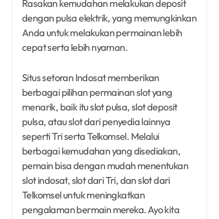
Rasakan kemudahan melakukan deposit
dengan pulsa elektrik, yang memungkinkan
Anda untuk melakukan permainan lebih
cepat serta lebih nyaman.
Situs setoran Indosat memberikan
berbagai pilihan permainan slot yang
menarik, baik itu slot pulsa, slot deposit
pulsa, atau slot dari penyedia lainnya
seperti Tri serta Telkomsel. Melalui
berbagai kemudahan yang disediakan,
pemain bisa dengan mudah menentukan
slot indosat, slot dari Tri, dan slot dari
Telkomsel untuk meningkatkan
pengalaman bermain mereka. Ayo kita