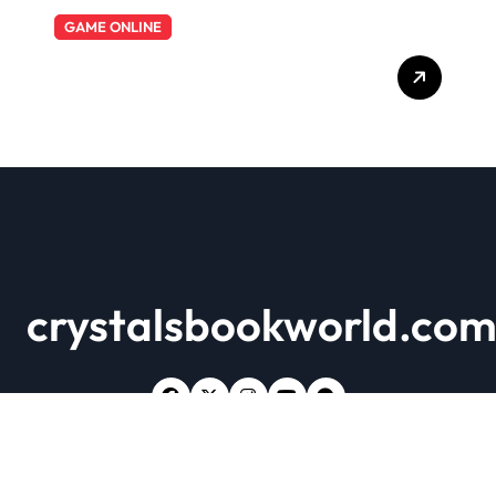
GAME ONLINE
Warga88:
Mengintegrasikan Dua
Dunia Pertaruhan
crystalsbookworld.co