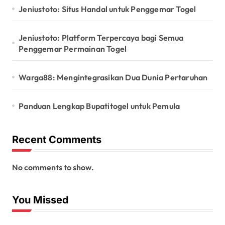
Jeniustoto: Situs Handal untuk Penggemar Togel
Jeniustoto: Platform Terpercaya bagi Semua
Penggemar Permainan Togel
Warga88: Mengintegrasikan Dua Dunia Pertaruhan
Panduan Lengkap Bupatitogel untuk Pemula
Recent Comments
No comments to show.
You Missed