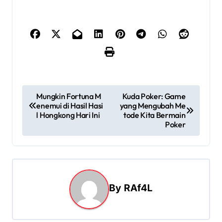
P
Mungkin Fortuna M
Kuda Poker: Game
enemui di Hasil Hasi
yang Mengubah Me
o
l Hongkong Hari Ini
tode Kita Bermain
s
Poker
t
n
a
By
RAf4L
v
i