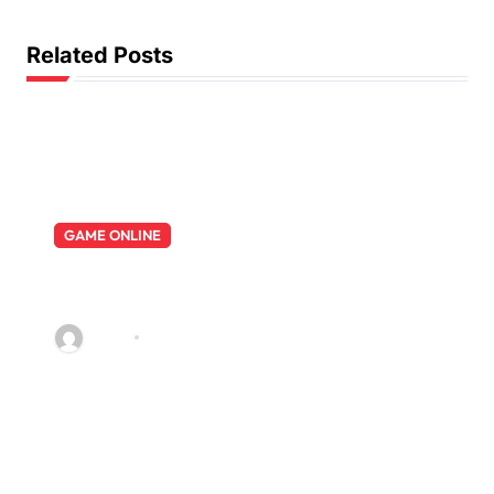
g
a
Related Posts
t
i
o
n
GAME ONLINE
Ciri Khas Kuda Game Poker
yang harus Kamu Pahami
RAf4L
Jul 30, 2026