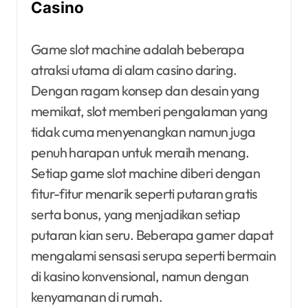
Casino
Game slot machine adalah beberapa
atraksi utama di alam casino daring.
Dengan ragam konsep dan desain yang
memikat, slot memberi pengalaman yang
tidak cuma menyenangkan namun juga
penuh harapan untuk meraih menang.
Setiap game slot machine diberi dengan
fitur-fitur menarik seperti putaran gratis
serta bonus, yang menjadikan setiap
putaran kian seru. Beberapa gamer dapat
mengalami sensasi serupa seperti bermain
di kasino konvensional, namun dengan
kenyamanan di rumah.