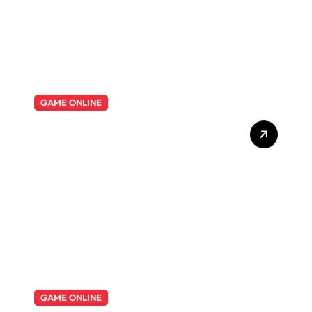
GAME ONLINE
Ciri Khas Kuda Game Poker
yang harus Kamu Pahami
GAME ONLINE