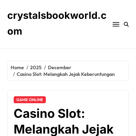
Skip
to
crystalsbookworld.c
content
om
Home
2025
December
Casino Slot: Melangkah Jejak Keberuntungan
GAME ONLINE
Casino Slot:
Melangkah Jejak