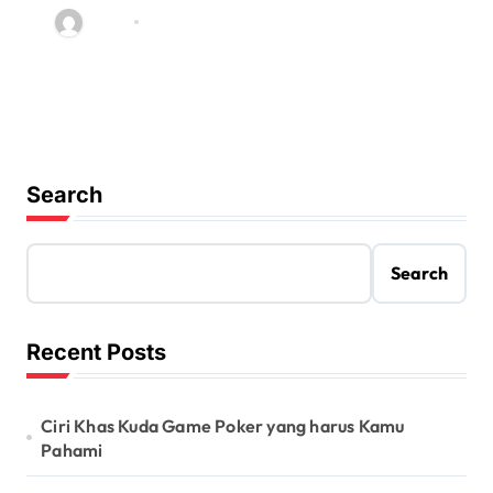
Permainan Togel
RAf4L
Jul 28, 2026
Search
Search
Recent Posts
Ciri Khas Kuda Game Poker yang harus Kamu
Pahami