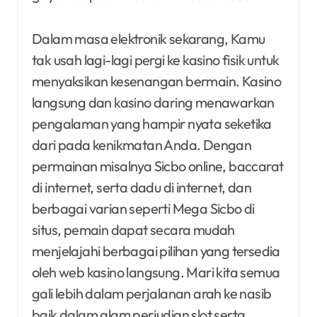
Dalam masa elektronik sekarang, Kamu
tak usah lagi-lagi pergi ke kasino fisik untuk
menyaksikan kesenangan bermain. Kasino
langsung dan kasino daring menawarkan
pengalaman yang hampir nyata seketika
dari pada kenikmatan Anda. Dengan
permainan misalnya Sicbo online, baccarat
di internet, serta dadu di internet, dan
berbagai varian seperti Mega Sicbo di
situs, pemain dapat secara mudah
menjelajahi berbagai pilihan yang tersedia
oleh web kasino langsung. Mari kita semua
gali lebih dalam perjalanan arah ke nasib
baik dalam alam perjudian slot serta