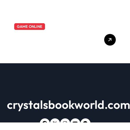
GAME ONLINE
Warga88:
Mengintegrasikan Dua
Dunia Pertaruhan
crystalsbookworld.co