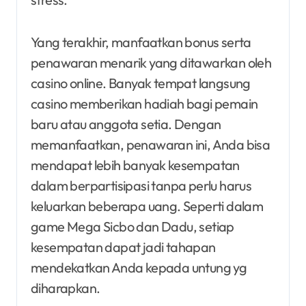
Yang terakhir, manfaatkan bonus serta
penawaran menarik yang ditawarkan oleh
casino online. Banyak tempat langsung
casino memberikan hadiah bagi pemain
baru atau anggota setia. Dengan
memanfaatkan, penawaran ini, Anda bisa
mendapat lebih banyak kesempatan
dalam berpartisipasi tanpa perlu harus
keluarkan beberapa uang. Seperti dalam
game Mega Sicbo dan Dadu, setiap
kesempatan dapat jadi tahapan
mendekatkan Anda kepada untung yg
diharapkan.