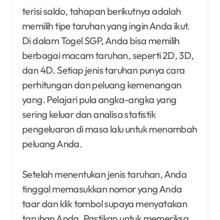
terisi saldo, tahapan berikutnya adalah
memilih tipe taruhan yang ingin Anda ikut.
Di dalam Togel SGP, Anda bisa memilih
berbagai macam taruhan, seperti 2D, 3D,
dan 4D. Setiap jenis taruhan punya cara
perhitungan dan peluang kemenangan
yang. Pelajari pula angka-angka yang
sering keluar dan analisa statistik
pengeluaran di masa lalu untuk menambah
peluang Anda.
Setelah menentukan jenis taruhan, Anda
tinggal memasukkan nomor yang Anda
taar dan klik tombol supaya menyatakan
taruhan Anda. Pastikan untuk memeriksa