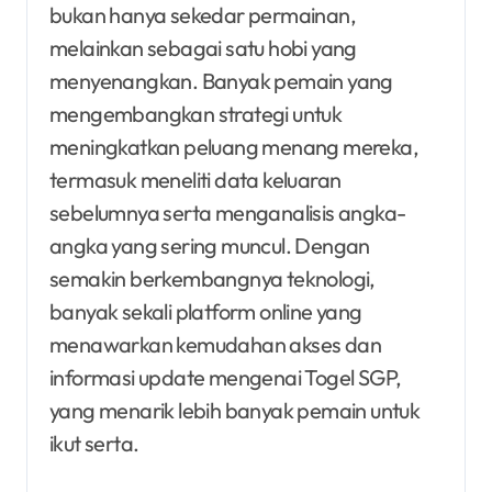
bukan hanya sekedar permainan,
melainkan sebagai satu hobi yang
menyenangkan. Banyak pemain yang
mengembangkan strategi untuk
meningkatkan peluang menang mereka,
termasuk meneliti data keluaran
sebelumnya serta menganalisis angka-
angka yang sering muncul. Dengan
semakin berkembangnya teknologi,
banyak sekali platform online yang
menawarkan kemudahan akses dan
informasi update mengenai Togel SGP,
yang menarik lebih banyak pemain untuk
ikut serta.