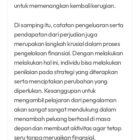
untuk memenangkan kembali kerugian.
Di samping itu, catatan pengeluaran serta
pendapatan dari perjudian juga
merupakan langkah krusial dalam proses
pengelolaan finansial. Dengan melakukan
melakukan hal ini, individu bisa melakukan
penilaian pada strategi yang diterapkan
serta menciptakan perubahan yang
diperlukan. Kesanggupan untuk
mengambil pelajaran dari pengalaman
akan sangat sangat mendukung dalam
menambah peluang berhasil di masa
depan dan membuat aktivitas agar tetap
seru tanpa merugikan finansial.