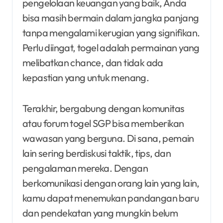
pengelolaan keuangan yang baik, Anda
bisa masih bermain dalam jangka panjang
tanpa mengalami kerugian yang signifikan.
Perlu diingat, togel adalah permainan yang
melibatkan chance, dan tidak ada
kepastian yang untuk menang.
Terakhir, bergabung dengan komunitas
atau forum togel SGP bisa memberikan
wawasan yang berguna. Di sana, pemain
lain sering berdiskusi taktik, tips, dan
pengalaman mereka. Dengan
berkomunikasi dengan orang lain yang lain,
kamu dapat menemukan pandangan baru
dan pendekatan yang mungkin belum