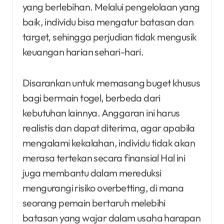
yang berlebihan. Melalui pengelolaan yang
baik, individu bisa mengatur batasan dan
target, sehingga perjudian tidak mengusik
keuangan harian sehari-hari.
Disarankan untuk memasang buget khusus
bagi bermain togel, berbeda dari
kebutuhan lainnya. Anggaran ini harus
realistis dan dapat diterima, agar apabila
mengalami kekalahan, individu tidak akan
merasa tertekan secara finansial Hal ini
juga membantu dalam mereduksi
mengurangi risiko overbetting, di mana
seorang pemain bertaruh melebihi
batasan yang wajar dalam usaha harapan