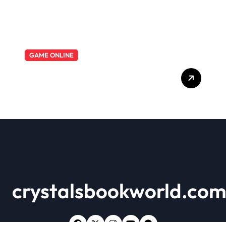
GAME ONLINE
Warga88:
Mengintegrasikan Dua
Dunia Pertaruhan
crystalsbookworld.co