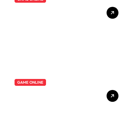
Jeniustoto: Situs Handal
untuk Penggemar Togel
GAME ONLINE
Jeniustoto: Platform
Terpercaya bagi Semua
Penggemar Permainan
Togel