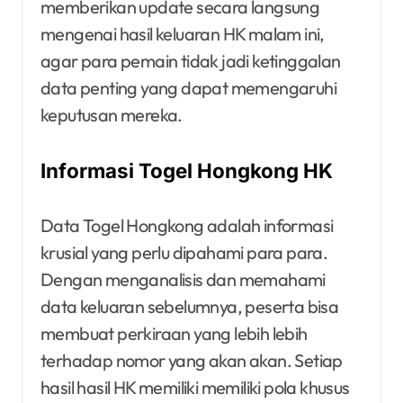
memberikan update secara langsung
mengenai hasil keluaran HK malam ini,
agar para pemain tidak jadi ketinggalan
data penting yang dapat memengaruhi
keputusan mereka.
Informasi Togel Hongkong HK
Data Togel Hongkong adalah informasi
krusial yang perlu dipahami para para.
Dengan menganalisis dan memahami
data keluaran sebelumnya, peserta bisa
membuat perkiraan yang lebih lebih
terhadap nomor yang akan akan. Setiap
hasil hasil HK memiliki memiliki pola khusus