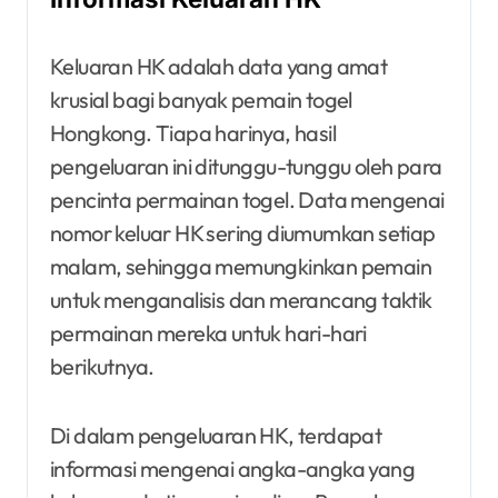
Keluaran HK adalah data yang amat
krusial bagi banyak pemain togel
Hongkong. Tiapa harinya, hasil
pengeluaran ini ditunggu-tunggu oleh para
pencinta permainan togel. Data mengenai
nomor keluar HK sering diumumkan setiap
malam, sehingga memungkinkan pemain
untuk menganalisis dan merancang taktik
permainan mereka untuk hari-hari
berikutnya.
Di dalam pengeluaran HK, terdapat
informasi mengenai angka-angka yang