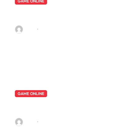
GAME ONLINE
Ciri Khas Kuda Game Poker
yang harus Kamu Pahami
RAf4L
Jul 30, 2026
GAME ONLINE
Jeniustoto: Situs Handal untuk
Penggemar Togel
RAf4L
Jul 29, 2026