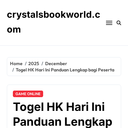
Skip
to
crystalsbookworld.c
content
om
Home
2025
December
Togel HK Hari Ini Panduan Lengkap bagi Peserta
GAME ONLINE
Togel HK Hari Ini
Panduan Lengkap