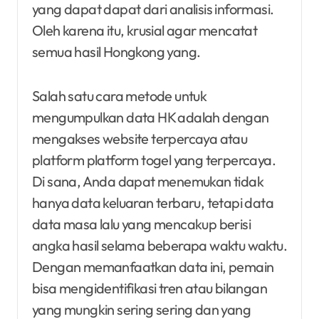
yang dapat dapat dari analisis informasi.
Oleh karena itu, krusial agar mencatat
semua hasil Hongkong yang.
Salah satu cara metode untuk
mengumpulkan data HK adalah dengan
mengakses website terpercaya atau
platform platform togel yang terpercaya.
Di sana, Anda dapat menemukan tidak
hanya data keluaran terbaru, tetapi data
data masa lalu yang mencakup berisi
angka hasil selama beberapa waktu waktu.
Dengan memanfaatkan data ini, pemain
bisa mengidentifikasi tren atau bilangan
yang mungkin sering sering dan yang