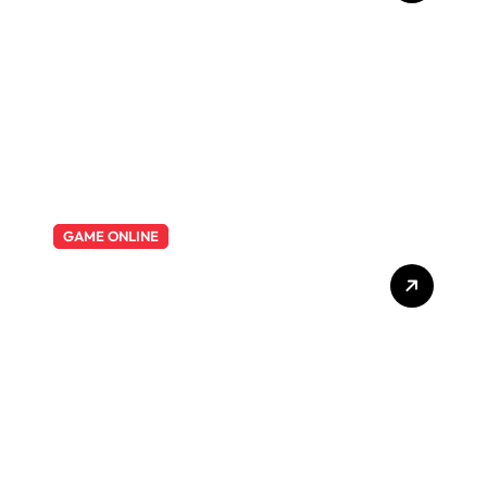
GAME ONLINE
Jeniustoto: Situs Handal
untuk Penggemar Togel