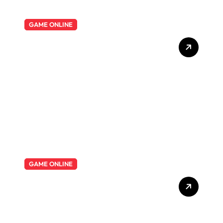
GAME ONLINE
Jeniustoto: Platform
Terpercaya bagi Semua
Penggemar Permainan
Togel
GAME ONLINE
Warga88:
Mengintegrasikan Dua
Dunia Pertaruhan