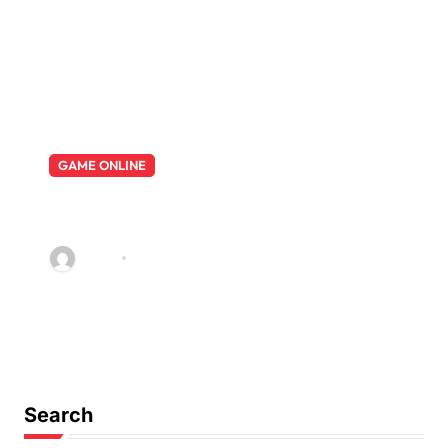
GAME ONLINE
Jeniustoto: Platform Terpercaya
bagi Semua Penggemar
Permainan Togel
RAf4L
Jul 28, 2026
Search