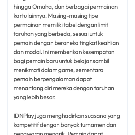
hingga Omaha, dan berbagai permainan
kartu lainnya. Masing-masing tipe
permainan memiliki tabel dengan limit
taruhan yang berbeda, sesuai untuk
pemain dengan beraneka tingkat keahlian
dan modal. Ini memberikan kesempatan
bagi pemain baru untuk belajar sambil
menikmati dalam game, sementara
pemain berpengalaman dapat
menantang diri mereka dengan taruhan
yang lebih besar.
IDNPlay juga menghadirkan suasana yang
kompetitif dengan banyak turnamen dan
penawaran menarik. Pemain dapat