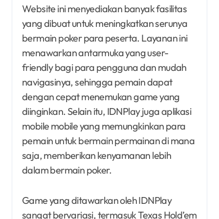
Website ini menyediakan banyak fasilitas
yang dibuat untuk meningkatkan serunya
bermain poker para peserta. Layanan ini
menawarkan antarmuka yang user-
friendly bagi para pengguna dan mudah
navigasinya, sehingga pemain dapat
dengan cepat menemukan game yang
diinginkan. Selain itu, IDNPlay juga aplikasi
mobile mobile yang memungkinkan para
pemain untuk bermain permainan di mana
saja, memberikan kenyamanan lebih
dalam bermain poker.
Game yang ditawarkan oleh IDNPlay
sangat bervariasi, termasuk Texas Hold’em