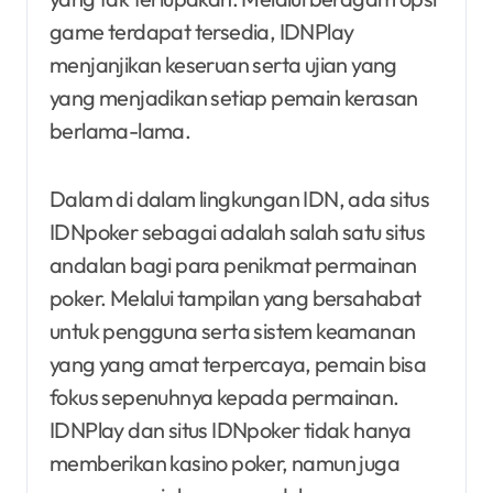
game terdapat tersedia, IDNPlay
menjanjikan keseruan serta ujian yang
yang menjadikan setiap pemain kerasan
berlama-lama.
Dalam di dalam lingkungan IDN, ada situs
IDNpoker sebagai adalah salah satu situs
andalan bagi para penikmat permainan
poker. Melalui tampilan yang bersahabat
untuk pengguna serta sistem keamanan
yang yang amat terpercaya, pemain bisa
fokus sepenuhnya kepada permainan.
IDNPlay dan situs IDNpoker tidak hanya
memberikan kasino poker, namun juga