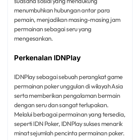
suasana sosial yang mendukung
menumbuhkan hubungan antar para
pemain, menjadikan masing-masing jam
permainan sebagai seru yang
mengesankan.
Perkenalan IDNPlay
IDNPlay sebagai sebuah perangkat game
permainan poker unggulan di wilayah Asia
serta memberikan pengalaman bermain
dengan seru dan sangat terlupakan.
Melalui berbagai permainan yang tersedia,
seperti IDN Poker, IDNPlay sukses menarik
minat sejumlah pencinta permainan poker.