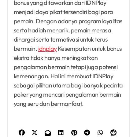
bonus yang ditawarkan dari IDNPlay
menjadi daya pikat tersendiri bagi para
pemain. Dengan adanya program loyalitas
serta hadiah menarik, pemain merasa
dihargai serta termotivasi untuk terus
bermain.
idnplay
Kesempatan untuk bonus
ekstra tidak hanya meningkatkan
pengalaman bermain tetapi juga potensi
kemenangan. Hal ini membuat IDNPlay
sebagai pilihan utama bagi banyak pecinta
poker yang mencari pengalaman bermain
yang seru dan bermanfaat.