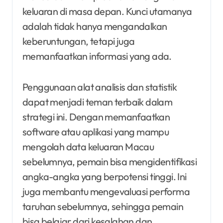
keluaran di masa depan. Kunci utamanya
adalah tidak hanya mengandalkan
keberuntungan, tetapi juga
memanfaatkan informasi yang ada.
Penggunaan alat analisis dan statistik
dapat menjadi teman terbaik dalam
strategi ini. Dengan memanfaatkan
software atau aplikasi yang mampu
mengolah data keluaran Macau
sebelumnya, pemain bisa mengidentifikasi
angka-angka yang berpotensi tinggi. Ini
juga membantu mengevaluasi performa
taruhan sebelumnya, sehingga pemain
bisa belajar dari kesalahan dan