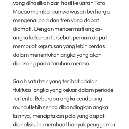
yang dihasilkan dari hasil keluaran Toto
Macau memberikan wawasan berharga
mengenai pola dan tren yang dapat
diamati. Dengan mencermati angka-
angka keluaran tersebut, pemain dapat
membuat keputusan yang lebih cerdas
dalam menentukan angka yang akan
dipasang pada taruhan mereka.
Salah satu tren yang terlihat adalah
fluktuasi angka yang keluar dalam periode
tertentu. Beberapa angka cenderung
muncul lebih sering dibandingkan angka
lainnya, menciptakan pola yang dapat
dianalisis. Ini membuat banyak penggemar