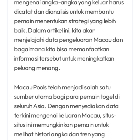
mengenai angka-angka yang keluar harus
dicatat dan dianalisis untuk membantu
pemain menentukan strategi yang lebih
baik. Dalam artikel ini, kita akan
menjelajahi data pengeluaran Macau dan
bagaimana kita bisa memanfaatkan
informasi tersebut untuk meningkatkan
peluang menang.
Macau Pools telah menjadi salah satu
sumber utama bagi para pemain togel di
seluruh Asia. Dengan menyediakan data
terkini mengenai keluaran Macau, situs-
situs ini memungkinkan pemain untuk
melihat histori angka dan tren yang