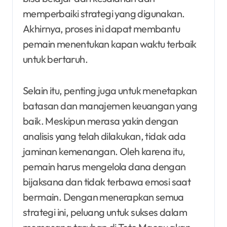
memperbaiki strategi yang digunakan.
Akhirnya, proses ini dapat membantu
pemain menentukan kapan waktu terbaik
untuk bertaruh.
Selain itu, penting juga untuk menetapkan
batasan dan manajemen keuangan yang
baik. Meskipun merasa yakin dengan
analisis yang telah dilakukan, tidak ada
jaminan kemenangan. Oleh karena itu,
pemain harus mengelola dana dengan
bijaksana dan tidak terbawa emosi saat
bermain. Dengan menerapkan semua
strategi ini, peluang untuk sukses dalam