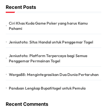
Recent Posts
Ciri Khas Kuda Game Poker yang harus Kamu
Pahami
Jeniustoto: Situs Handal untuk Penggemar Togel
Jeniustoto: Platform Terpercaya bagi Semua
Penggemar Permainan Togel
Warga88: Mengintegrasikan Dua Dunia Pertaruhan
Panduan Lengkap Bupatitogel untuk Pemula
Recent Comments