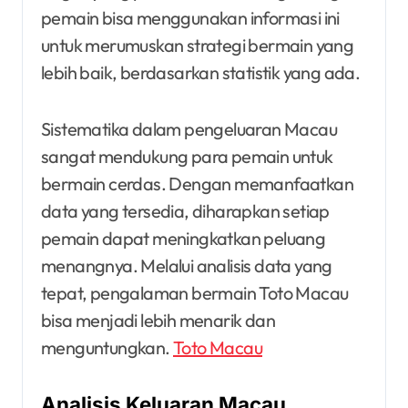
pemain bisa menggunakan informasi ini
untuk merumuskan strategi bermain yang
lebih baik, berdasarkan statistik yang ada.
Sistematika dalam pengeluaran Macau
sangat mendukung para pemain untuk
bermain cerdas. Dengan memanfaatkan
data yang tersedia, diharapkan setiap
pemain dapat meningkatkan peluang
menangnya. Melalui analisis data yang
tepat, pengalaman bermain Toto Macau
bisa menjadi lebih menarik dan
menguntungkan.
Toto Macau
Analisis Keluaran Macau