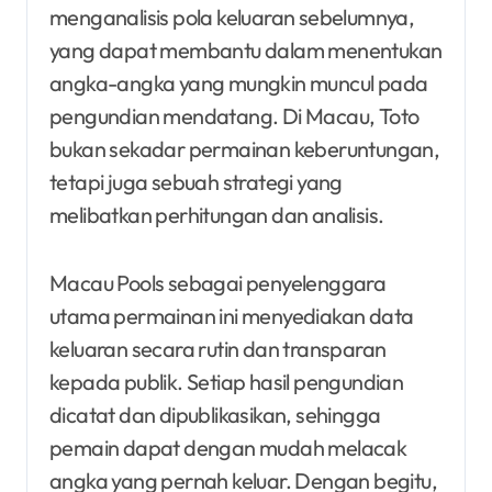
menganalisis pola keluaran sebelumnya,
yang dapat membantu dalam menentukan
angka-angka yang mungkin muncul pada
pengundian mendatang. Di Macau, Toto
bukan sekadar permainan keberuntungan,
tetapi juga sebuah strategi yang
melibatkan perhitungan dan analisis.
Macau Pools sebagai penyelenggara
utama permainan ini menyediakan data
keluaran secara rutin dan transparan
kepada publik. Setiap hasil pengundian
dicatat dan dipublikasikan, sehingga
pemain dapat dengan mudah melacak
angka yang pernah keluar. Dengan begitu,