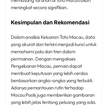
memasang taruhan di Toto Macau akan
meningkat secara signifikan.
Kesimpulan dan Rekomendasi
Dalam analisis Keluaran Toto Macau, data
yang akurat dan terkini menjadi kunci untuk
memahami pola dan tren dalam
permainan. Dengan mengakses
Pengeluaran Macau, pemain dapat
membuat keputusan yang lebih cerdas
berdasarkan angka-angka yang terbukti.
Adanya pemantauan rutin terhadap
Macau Pools juga memberikan gambaran
yang lebih jelas tentang peluang yang ada.