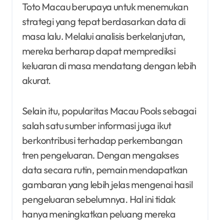
Toto Macau berupaya untuk menemukan
strategi yang tepat berdasarkan data di
masa lalu. Melalui analisis berkelanjutan,
mereka berharap dapat memprediksi
keluaran di masa mendatang dengan lebih
akurat.
Selain itu, popularitas Macau Pools sebagai
salah satu sumber informasi juga ikut
berkontribusi terhadap perkembangan
tren pengeluaran. Dengan mengakses
data secara rutin, pemain mendapatkan
gambaran yang lebih jelas mengenai hasil
pengeluaran sebelumnya. Hal ini tidak
hanya meningkatkan peluang mereka