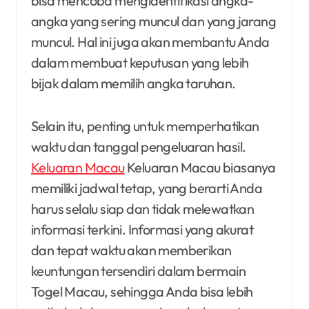
bisa mencoba mengidentifikasi angka-
angka yang sering muncul dan yang jarang
muncul. Hal ini juga akan membantu Anda
dalam membuat keputusan yang lebih
bijak dalam memilih angka taruhan.
Selain itu, penting untuk memperhatikan
waktu dan tanggal pengeluaran hasil.
Keluaran Macau
Keluaran Macau biasanya
memiliki jadwal tetap, yang berarti Anda
harus selalu siap dan tidak melewatkan
informasi terkini. Informasi yang akurat
dan tepat waktu akan memberikan
keuntungan tersendiri dalam bermain
Togel Macau, sehingga Anda bisa lebih