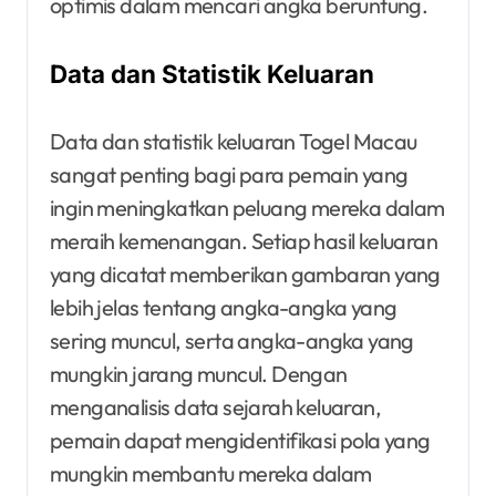
optimis dalam mencari angka beruntung.
Data dan Statistik Keluaran
Data dan statistik keluaran Togel Macau
sangat penting bagi para pemain yang
ingin meningkatkan peluang mereka dalam
meraih kemenangan. Setiap hasil keluaran
yang dicatat memberikan gambaran yang
lebih jelas tentang angka-angka yang
sering muncul, serta angka-angka yang
mungkin jarang muncul. Dengan
menganalisis data sejarah keluaran,
pemain dapat mengidentifikasi pola yang
mungkin membantu mereka dalam