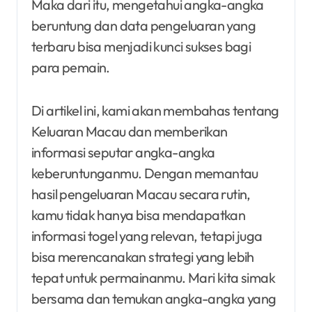
Maka dari itu, mengetahui angka-angka
beruntung dan data pengeluaran yang
terbaru bisa menjadi kunci sukses bagi
para pemain.
Di artikel ini, kami akan membahas tentang
Keluaran Macau dan memberikan
informasi seputar angka-angka
keberuntunganmu. Dengan memantau
hasil pengeluaran Macau secara rutin,
kamu tidak hanya bisa mendapatkan
informasi togel yang relevan, tetapi juga
bisa merencanakan strategi yang lebih
tepat untuk permainanmu. Mari kita simak
bersama dan temukan angka-angka yang