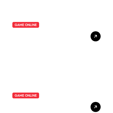
GAME ONLINE
Jeniustoto: Platform
Terpercaya bagi Semua
Penggemar Permainan
Togel
GAME ONLINE
Warga88:
Mengintegrasikan Dua