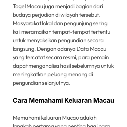
Togel Macau juga menjadi bagian dari
budaya perjudian di wilayah tersebut.
Masyarakat lokal dan pengunjung sering
kali meramaikan tempat-tempat tertentu
untuk menyaksikan pengundian secara
langsung. Dengan adanya Data Macau
yang tercatat secara resmi, para pemain
dapat menganalisa hasil sebelumnya untuk
meningkatkan peluang menang di
pengundian selanjutnya.
Cara Memahami Keluaran Macau
Memahami keluaran Macau adalah
langkah pertama yang penting bagi para