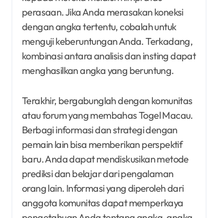
perasaan. Jika Anda merasakan koneksi
dengan angka tertentu, cobalah untuk
menguji keberuntungan Anda. Terkadang,
kombinasi antara analisis dan insting dapat
menghasilkan angka yang beruntung.
Terakhir, bergabunglah dengan komunitas
atau forum yang membahas Togel Macau.
Berbagi informasi dan strategi dengan
pemain lain bisa memberikan perspektif
baru. Anda dapat mendiskusikan metode
prediksi dan belajar dari pengalaman
orang lain. Informasi yang diperoleh dari
anggota komunitas dapat memperkaya
pengetahuan Anda tentang angka-angka