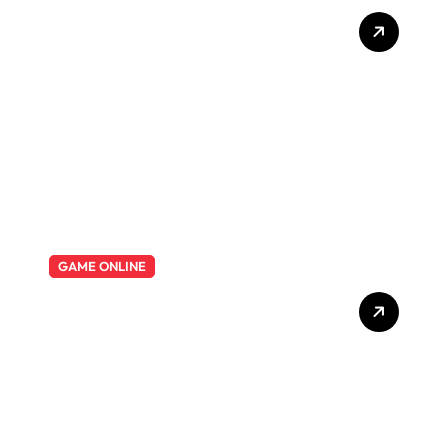
Ciri Khas Kuda Game Poker
yang harus Kamu Pahami
GAME ONLINE
Jeniustoto: Situs Handal
untuk Penggemar Togel