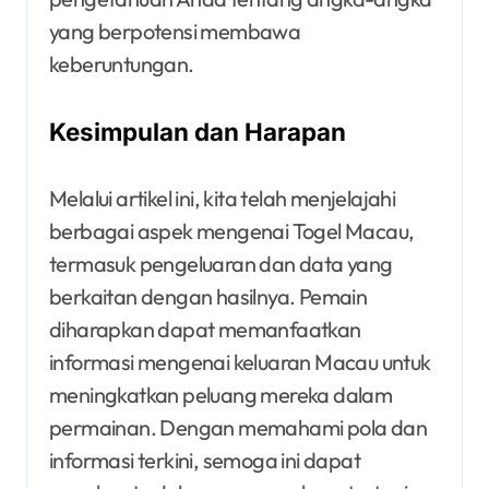
yang berpotensi membawa
keberuntungan.
Kesimpulan dan Harapan
Melalui artikel ini, kita telah menjelajahi
berbagai aspek mengenai Togel Macau,
termasuk pengeluaran dan data yang
berkaitan dengan hasilnya. Pemain
diharapkan dapat memanfaatkan
informasi mengenai keluaran Macau untuk
meningkatkan peluang mereka dalam
permainan. Dengan memahami pola dan
informasi terkini, semoga ini dapat