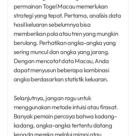
permainan Togel Macau memerlukan
strategi yang tepat. Pertama, analisis data
hasil keluaran sebelumnya bisa
memberikan pola atau tren yang mungkin
berulang. Perhatikan angka-angka yang
sering muncul dan angka yang jarang.
Dengan mencatat data Macau, Anda
dapat menyusun beberapa kombinasi
angka berdasarkan statistik keluaran.
Selanjutnya, jangan ragu untuk
menggunakan metode intuisi atau firasat.
Banyak pemain percaya bahwa kadang-
kadang, angka-angka tertentu datang
kepada mereka melalui mimpi atau