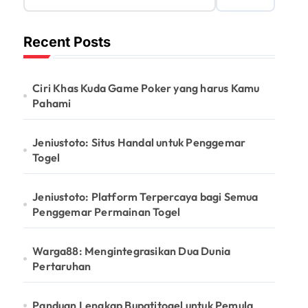
Recent Posts
Ciri Khas Kuda Game Poker yang harus Kamu
Pahami
Jeniustoto: Situs Handal untuk Penggemar
Togel
Jeniustoto: Platform Terpercaya bagi Semua
Penggemar Permainan Togel
Warga88: Mengintegrasikan Dua Dunia
Pertaruhan
Panduan Lengkap Bupatitogel untuk Pemula