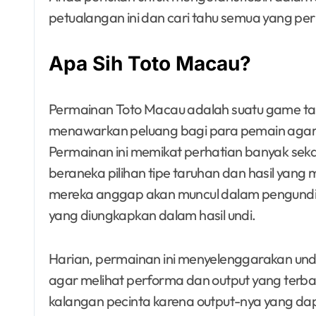
petualangan ini dan cari tahu semua yang per
Apa Sih Toto Macau?
Permainan Toto Macau adalah suatu game ta
menawarkan peluang bagi para pemain agar 
Permainan ini memikat perhatian banyak se
beraneka pilihan tipe taruhan dan hasil yan
mereka anggap akan muncul dalam pengundi
yang diungkapkan dalam hasil undi.
Harian, permainan ini menyelenggarakan u
agar melihat performa dan output yang terba
kalangan pecinta karena output-nya yang da