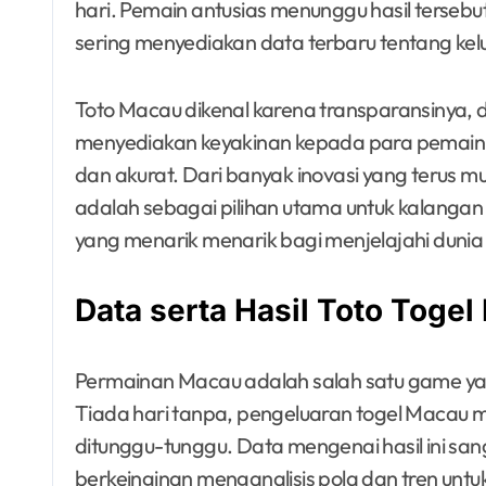
hari. Pemain antusias menunggu hasil tersebu
sering menyediakan data terbaru tentang kel
Toto Macau dikenal karena transparansinya, d
menyediakan keyakinan kepada para pemain 
dan akurat. Dari banyak inovasi yang terus 
adalah sebagai pilihan utama untuk kalangan
yang menarik menarik bagi menjelajahi dunia
Data serta Hasil Toto Toge
Permainan Macau adalah salah satu game yang
Tiada hari tanpa, pengeluaran togel Macau m
ditunggu-tunggu. Data mengenai hasil ini sa
berkeinginan menganalisis pola dan tren unt