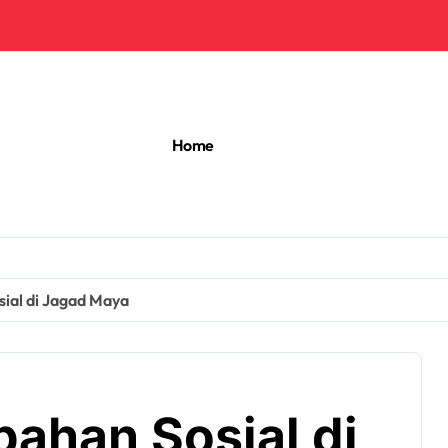
Home
ial di Jagad Maya
ahan Sosial di