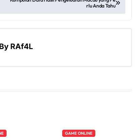
rlu Anda Tahu
By
RAf4L
NE
GAME ONLINE