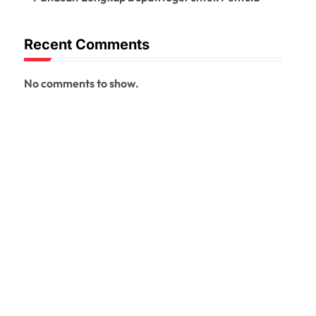
Recent Comments
No comments to show.