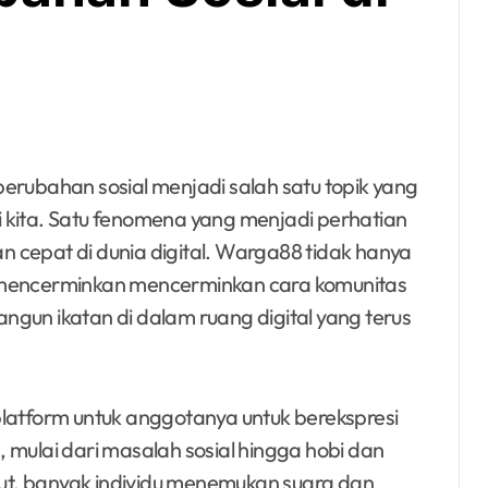
 kita. Satu fenomena yang menjadi perhatian
 cepat di dunia digital. Warga88 tidak hanya
a mencerminkan mencerminkan cara komunitas
gun ikatan di dalam ruang digital yang terus
tform untuk anggotanya untuk berekspresi
 mulai dari masalah sosial hingga hobi dan
ebut, banyak individu menemukan suara dan