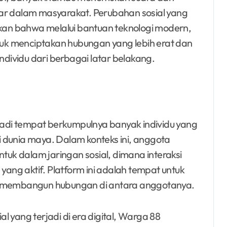
ar dalam masyarakat. Perubahan sosial yang
kkan bahwa melalui bantuan teknologi modern,
uk menciptakan hubungan yang lebih erat dan
ividu dari berbagai latar belakang.
adi tempat berkumpulnya banyak individu yang
 dunia maya. Dalam konteks ini, anggota
k dalam jaringan sosial, dimana interaksi
 yang aktif. Platform ini adalah tempat untuk
ta membangun hubungan di antara anggotanya.
 yang terjadi di era digital, Warga 88