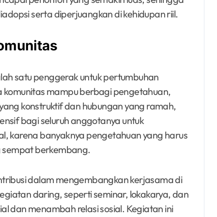
opsi serta diperjuangkan di kehidupan riil.
omunitas
lah satu penggerak untuk pertumbuhan
ota komunitas mampu berbagi pengetahuan,
 yang konstruktif dan hubungan yang ramah,
sif bagi seluruh anggotanya untuk
usial, karena banyaknya pengetahuan yang harus
ang sempat berkembang.
ontribusi dalam mengembangkan kerjasama di
iatan daring, seperti seminar, lokakarya, dan
l dan menambah relasi sosial. Kegiatan ini