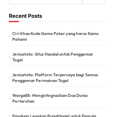
Recent Posts
Ciri Khas Kuda Game Poker yang harus Kamu
Pahami
Jeniustoto: Situs Handal untuk Penggemar
Togel
Jeniustoto: Platform Terpercaya bagi Semua
Penggemar Permainan Togel
Warga88: Mengintegrasikan Dua Dunia
Pertaruhan
Panduan Lengkap Bupatitogel untuk Pemula