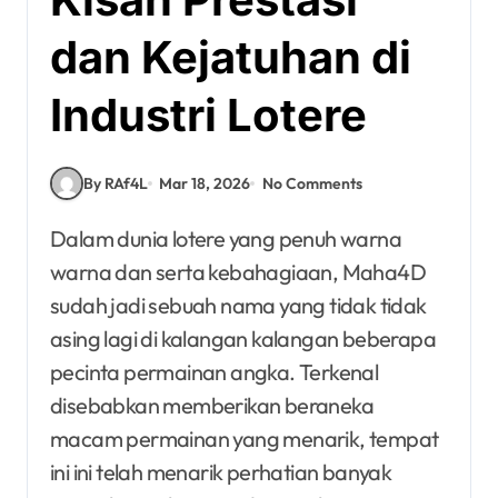
dan Kejatuhan di
Industri Lotere
By RAf4L
Mar 18, 2026
No Comments
Dalam dunia lotere yang penuh warna
warna dan serta kebahagiaan, Maha4D
sudah jadi sebuah nama yang tidak tidak
asing lagi di kalangan kalangan beberapa
pecinta permainan angka. Terkenal
disebabkan memberikan beraneka
macam permainan yang menarik, tempat
ini ini telah menarik perhatian banyak