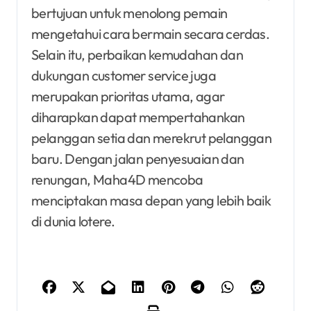
bertujuan untuk menolong pemain
mengetahui cara bermain secara cerdas.
Selain itu, perbaikan kemudahan dan
dukungan customer service juga
merupakan prioritas utama, agar
diharapkan dapat mempertahankan
pelanggan setia dan merekrut pelanggan
baru. Dengan jalan penyesuaian dan
renungan, Maha4D mencoba
menciptakan masa depan yang lebih baik
di dunia lotere.