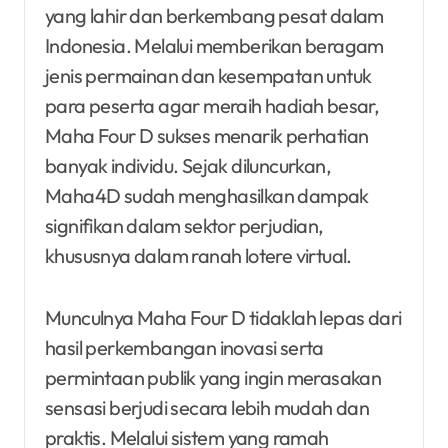
yang lahir dan berkembang pesat dalam
Indonesia. Melalui memberikan beragam
jenis permainan dan kesempatan untuk
para peserta agar meraih hadiah besar,
Maha Four D sukses menarik perhatian
banyak individu. Sejak diluncurkan,
Maha4D sudah menghasilkan dampak
signifikan dalam sektor perjudian,
khususnya dalam ranah lotere virtual.
Munculnya Maha Four D tidaklah lepas dari
hasil perkembangan inovasi serta
permintaan publik yang ingin merasakan
sensasi berjudi secara lebih mudah dan
praktis. Melalui sistem yang ramah