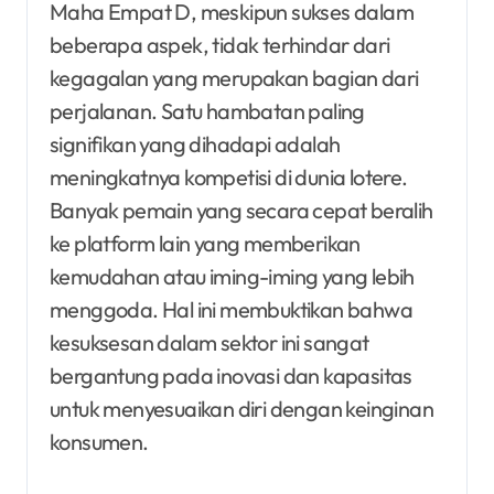
Maha Empat D, meskipun sukses dalam
beberapa aspek, tidak terhindar dari
kegagalan yang merupakan bagian dari
perjalanan. Satu hambatan paling
signifikan yang dihadapi adalah
meningkatnya kompetisi di dunia lotere.
Banyak pemain yang secara cepat beralih
ke platform lain yang memberikan
kemudahan atau iming-iming yang lebih
menggoda. Hal ini membuktikan bahwa
kesuksesan dalam sektor ini sangat
bergantung pada inovasi dan kapasitas
untuk menyesuaikan diri dengan keinginan
konsumen.