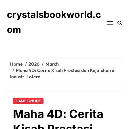
Skip
to
crystalsbookworld.c
content
om
Home
2026
March
Maha 4D: Cerita Kisah Prestasi dan Kejatuhan di
Industri Lotere
GAME ONLINE
Maha 4D: Cerita
Kisah Prestasi