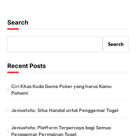
Search
Search
Recent Posts
Ciri Khas Kuda Game Poker yang harus Kamu
Pahami
Jeniustoto: Situs Handal untuk Penggemar Togel
Jeniustoto: Platform Terpercaya bagi Semua
Penggemar Permainan Togel