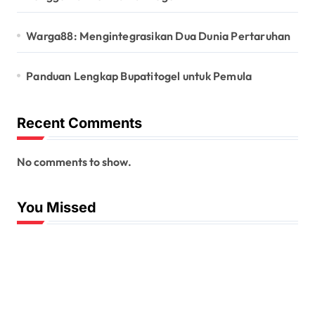
Warga88: Mengintegrasikan Dua Dunia Pertaruhan
Panduan Lengkap Bupatitogel untuk Pemula
Recent Comments
No comments to show.
You Missed