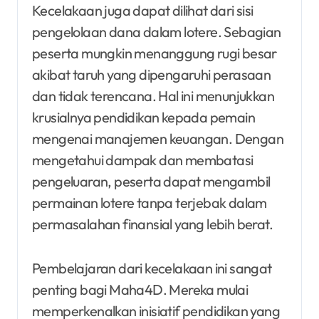
Kecelakaan juga dapat dilihat dari sisi
pengelolaan dana dalam lotere. Sebagian
peserta mungkin menanggung rugi besar
akibat taruh yang dipengaruhi perasaan
dan tidak terencana. Hal ini menunjukkan
krusialnya pendidikan kepada pemain
mengenai manajemen keuangan. Dengan
mengetahui dampak dan membatasi
pengeluaran, peserta dapat mengambil
permainan lotere tanpa terjebak dalam
permasalahan finansial yang lebih berat.
Pembelajaran dari kecelakaan ini sangat
penting bagi Maha4D. Mereka mulai
memperkenalkan inisiatif pendidikan yang