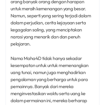
orang banyak orang dengan harapan
untuk meraih kemenangan yang besar.
Namun, seperti yang sering terjadi dalam
dalam perjudian, cerita kejayaan serta
kegagalan saling, yang menciptakan
narasi yang menarik dan dan penuh
pelajaran.
Nama Maha4D tidak hanya sekadar
kesempatan untuk untuk memenangkan
uang tunai, namun juga menghadirkan
pengalaman yang berharga untuk para
pemainnya. Banyak dari mereka
menginvestasikan waktu serta uang ke
dalam permainan ini, mereka berharap