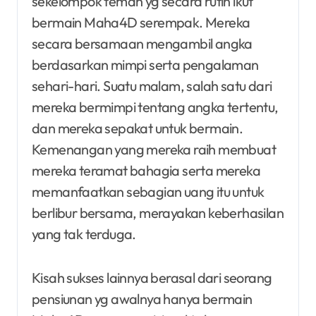
sekelompok teman yg secara rutin ikut
bermain Maha4D serempak. Mereka
secara bersamaan mengambil angka
berdasarkan mimpi serta pengalaman
sehari-hari. Suatu malam, salah satu dari
mereka bermimpi tentang angka tertentu,
dan mereka sepakat untuk bermain.
Kemenangan yang mereka raih membuat
mereka teramat bahagia serta mereka
memanfaatkan sebagian uang itu untuk
berlibur bersama, merayakan keberhasilan
yang tak terduga.
Kisah sukses lainnya berasal dari seorang
pensiunan yg awalnya hanya bermain