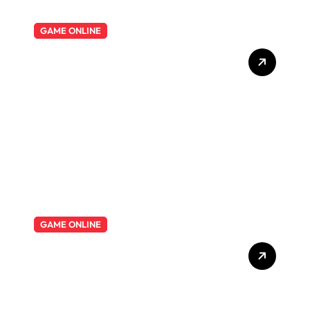
GAME ONLINE
Ciri Khas Kuda Game Poker
yang harus Kamu Pahami
GAME ONLINE
Jeniustoto: Situs Handal
untuk Penggemar Togel