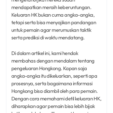
mendapatkan meraih keberuntungan.
Keluaran HK bukan cuma angka-angka,
tetapi serta bisa menyajikan pandangan
untuk pemain agar merumuskan taktik
serta prediksi di waktu mendatang.
Di dalam artikel ini, kami hendak
membahas dengan mendalam tentang
pengeluaran Hongkong. Kapan saja
angka-angka itu dikeluarkan, seperti apa
prosesnya, serta bagaimana informasi
Hongkong bisa diambil oleh para pemain.
Dengan cara memahami detil keluaran HK,
diharapkan agar pemain bisa lebih bijak