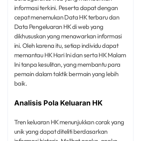
informasi terkini. Peserta dapat dengan
cepat menemukan Data HK terbaru dan
Data Pengeluaran HK di web yang
dikhususkan yang menawarkan informasi
ini. Oleh karena itu, setiap individu dapat
memantau HK Hari Ini dan serta HK Malam
Ini tanpa kesulitan, yang membantu para
pemain dalam taktik bermain yang lebih
baik.
Analisis Pola Keluaran HK
Tren keluaran HK menunjukkan corak yang
unik yang dapat diteliti berdasarkan
informasi historis. Melihat angka-angka