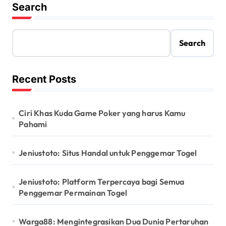
Search
Search
Recent Posts
Ciri Khas Kuda Game Poker yang harus Kamu
Pahami
Jeniustoto: Situs Handal untuk Penggemar Togel
Jeniustoto: Platform Terpercaya bagi Semua
Penggemar Permainan Togel
Warga88: Mengintegrasikan Dua Dunia Pertaruhan