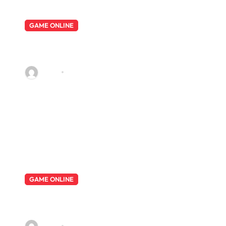
n
GAME ONLINE
Ciri Khas Kuda Game Poker
yang harus Kamu Pahami
RAf4L
Jul 30, 2026
GAME ONLINE
Jeniustoto: Situs Handal untuk
Penggemar Togel
RAf4L
Jul 29, 2026