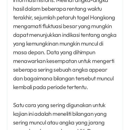
hasil dalam beberapa rentang waktu
terakhir, sejumlah petaruh togel Hongkong
mengamati fluktuasi besar yang mungkin
dapat menunjukkan indikasi tentang angka
yang kemungkinan mungkin muncul di
masa depan. Data yang dihimpun
menawarkan kesempatan untuk mengerti
seberapa sering sebuah angka appear
dan bagaimana bilangan tersebut muncul
kembali pada periode tertentu.
Satu cara yang sering digunakan untuk
kajian ini adalah meneliti bilangan yang
sering muncul atau angka yang jarang