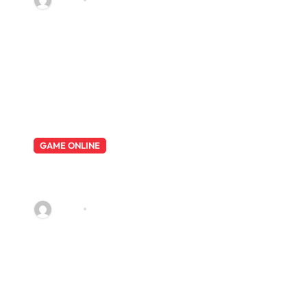
GAME ONLINE
Jeniustoto: Platform Terpercaya
bagi Semua Penggemar
Permainan Togel
RAf4L
Jul 28, 2026