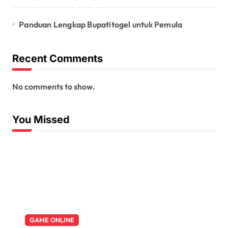
Panduan Lengkap Bupatitogel untuk Pemula
Recent Comments
No comments to show.
You Missed
GAME ONLINE