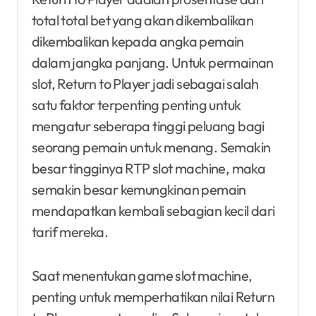
total total bet yang akan dikembalikan
dikembalikan kepada angka pemain
dalam jangka panjang. Untuk permainan
slot, Return to Player jadi sebagai salah
satu faktor terpenting penting untuk
mengatur seberapa tinggi peluang bagi
seorang pemain untuk menang. Semakin
besar tingginya RTP slot machine, maka
semakin besar kemungkinan pemain
mendapatkan kembali sebagian kecil dari
tarif mereka.
Saat menentukan game slot machine,
penting untuk memperhatikan nilai Return