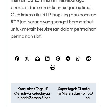
memanfaatkan momen tersebut agar
bermain dan meraih keuntungan optimal.
Oleh karena itu, RTP langsung dan bocoran
RTP jadi sarana yang sangat bermanfaat
untuk meraih kesuksesan dalam permainan
permainan slot.
P
Komunitas Togel: P
Supertogel: Di anta
eristiwa Kebudayaa
ra Misteri dan Fortu
o
n pada Zaman Siber
na
s