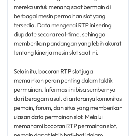
mereka untuk menang saat bermain di
berbagai mesin permainan slot yang
tersedia. Data mengenai RTP ini sering
diupdate secara real-time, sehingga
memberikan pandangan yang lebih akurat
tentang kinerja mesin slot saat ini.
Selain itu, bocoran RTP slot juga
memainkan peran penting dalam taktik
permainan. Informasi ini bisa sumbernya
dari beragam asal, di antaranya komunitas
pemain, forum, dan situs yang memberikan
ulasan data permainan slot. Melalui
memahami bocoran RTP permainan slot,
pemain dapat lebih hati-hati dalam