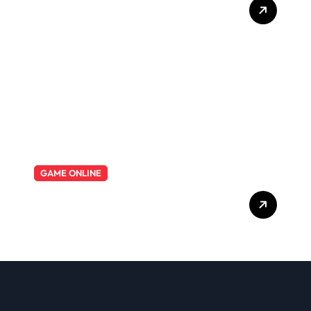
Jeniustoto: Platform
Terpercaya bagi Semua
Penggemar Permainan
Togel
GAME ONLINE
Warga88:
Mengintegrasikan Dua
Dunia Pertaruhan