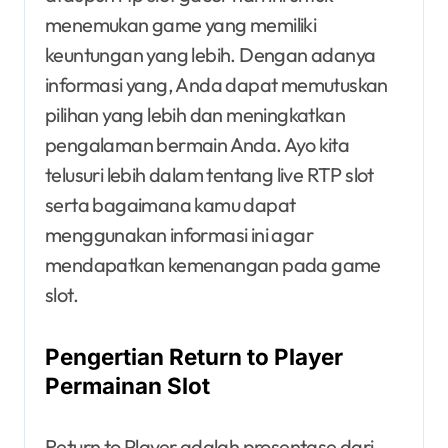
menemukan game yang memiliki
keuntungan yang lebih. Dengan adanya
informasi yang, Anda dapat memutuskan
pilihan yang lebih dan meningkatkan
pengalaman bermain Anda. Ayo kita
telusuri lebih dalam tentang live RTP slot
serta bagaimana kamu dapat
menggunakan informasi ini agar
mendapatkan kemenangan pada game
slot.
Pengertian Return to Player
Permainan Slot
Return to Player adalah prosentase dari