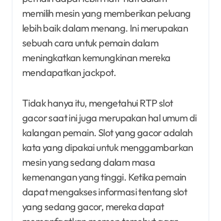
memilih mesin yang memberikan peluang
lebih baik dalam menang. Ini merupakan
sebuah cara untuk pemain dalam
meningkatkan kemungkinan mereka
mendapatkan jackpot.
Tidak hanya itu, mengetahui RTP slot
gacor saat ini juga merupakan hal umum di
kalangan pemain. Slot yang gacor adalah
kata yang dipakai untuk menggambarkan
mesin yang sedang dalam masa
kemenangan yang tinggi. Ketika pemain
dapat mengakses informasi tentang slot
yang sedang gacor, mereka dapat