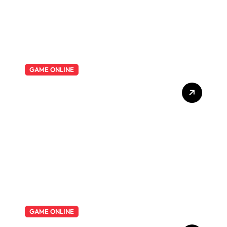
GAME ONLINE
Jeniustoto: Situs Handal
untuk Penggemar Togel
GAME ONLINE