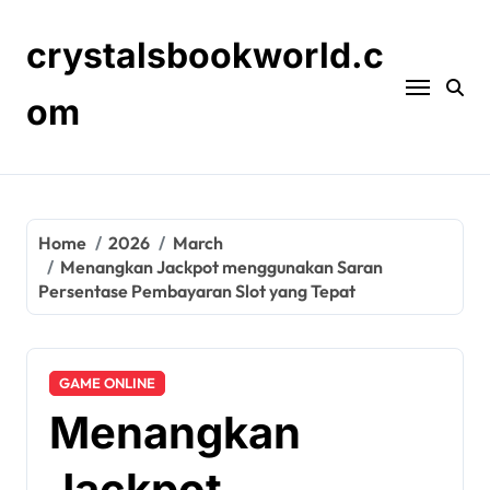
Skip
to
crystalsbookworld.c
content
om
Home
2026
March
Menangkan Jackpot menggunakan Saran
Persentase Pembayaran Slot yang Tepat
GAME ONLINE
Menangkan
Jackpot