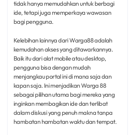
tidak hanya memudahkan untuk berbagi
ide, tetapi juga memperkaya wawasan
bagi pengguna.
Kelebihan lainnya dari Warga88 adalah
kemudahan akses yang ditawarkannya.
Baik itu dari alat mobile atau desktop,
pengguna bisa dengan mudah
menjangkau portal ini di mana saja dan
kapan saja. Ini menjadikan Warga 88
sebagai pilihan utama bagi mereka yang
inginkan membagikan ide dan terlibat
dalam diskusi yang penuh makna tanpa
hambatan hambatan waktu dan tempat.