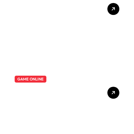
Jeniustoto: Situs Handal
untuk Penggemar Togel
GAME ONLINE
Jeniustoto: Platform
Terpercaya bagi Semua
Penggemar Permainan
Togel