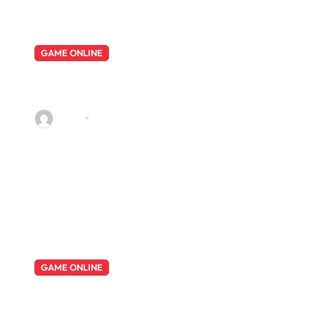
GAME ONLINE
Jeniustoto: Situs Handal untuk
Penggemar Togel
RAf4L
Jul 29, 2026
GAME ONLINE
Jeniustoto: Platform Terpercaya
bagi Semua Penggemar