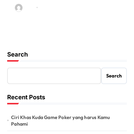
Permainan Togel
RAf4L
Jul 28, 2026
Search
Search
Recent Posts
Ciri Khas Kuda Game Poker yang harus Kamu
Pahami