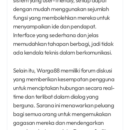
sistem yang user-friendly, setiap dapat
dengan mudah menggunakan sejumlah
fungsi yang membolehkan mereka untuk
menyampaikan ide dan pendapat.
Interface yang sederhana dan jelas
memudahkan tahapan berbagi, jadi tidak
ada kendala teknis dalam berkomunikasi.
Selain itu, Warga88 memiliki forum diskusi
yang memberikan kesempatan pengguna
untuk menciptakan hubungan secara real-
time dan terlibat dalam dialog yang
berguna. Sarana ini menawarkan peluang
bagi semua orang untuk mengemukakan
gagasan mereka dan mendengarkan