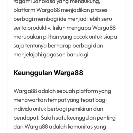
ragam luar biasa yang mendukung,
platform Warga88 menjadikan proses
berbagi membagi ide menjadi lebih seru
serta produktiv. Inilah mengapa Warga88
merupakan pilihan yang cocok untuk siapa
saja tentunya berharap berbagi dan
menjelajahi gagasan baru lagi.
Keunggulan Warga88
Warga88 adalah sebuah platform yang
menawarkan tempat yang tepat bagi
individu untuk berbagi pemikiran dan
pendapat. Salah satu keunggulan penting
dari Warga88 adalah komunitas yang