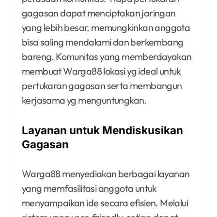
gagasan dapat menciptakan jaringan
yang lebih besar, memungkinkan anggota
bisa saling mendalami dan berkembang
bareng. Komunitas yang memberdayakan
membuat Warga88 lokasi yg ideal untuk
pertukaran gagasan serta membangun
kerjasama yg menguntungkan.
Layanan untuk Mendiskusikan
Gagasan
Warga88 menyediakan berbagai layanan
yang memfasilitasi anggota untuk
menyampaikan ide secara efisien. Melalui