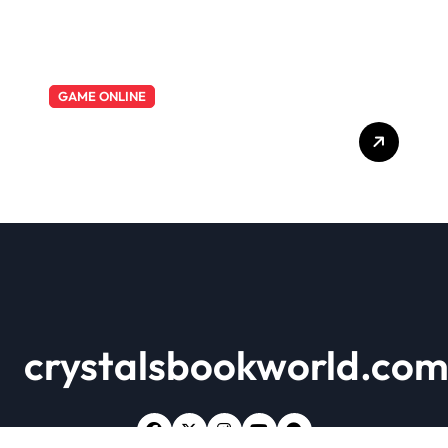
GAME ONLINE
Warga88:
Mengintegrasikan Dua
Dunia Pertaruhan
crystalsbookworld.co