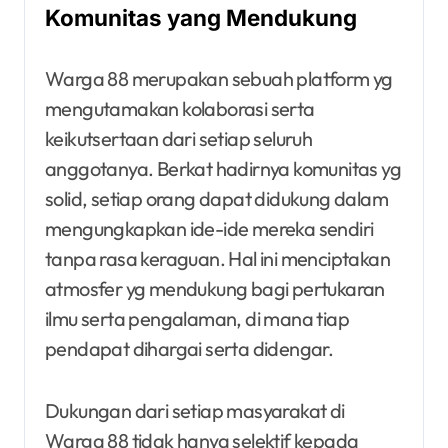
Komunitas yang Mendukung
Warga 88 merupakan sebuah platform yg
mengutamakan kolaborasi serta
keikutsertaan dari setiap seluruh
anggotanya. Berkat hadirnya komunitas yg
solid, setiap orang dapat didukung dalam
mengungkapkan ide-ide mereka sendiri
tanpa rasa keraguan. Hal ini menciptakan
atmosfer yg mendukung bagi pertukaran
ilmu serta pengalaman, di mana tiap
pendapat dihargai serta didengar.
Dukungan dari setiap masyarakat di
Warga 88 tidak hanya selektif kepada