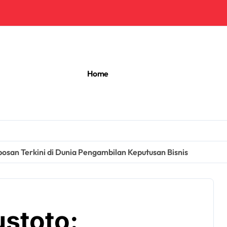
Home
osan Terkini di Dunia Pengambilan Keputusan Bisnis
stoto: