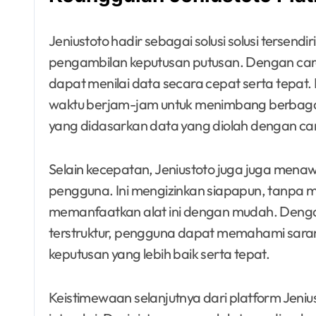
Jeniustoto hadir sebagai solusi solusi ters
pengambilan keputusan putusan. Dengan cara
dapat menilai data secara cepat serta tepat
waktu berjam-jam untuk menimbang berbagai p
yang didasarkan data yang diolah dengan car
Selain kecepatan, Jeniustoto juga juga menawa
pengguna. Ini mengizinkan siapapun, tanpa me
memanfaatkan alat ini dengan mudah. Dengan
terstruktur, pengguna dapat memahami saran
keputusan yang lebih baik serta tepat.
Keistimewaan selanjutnya dari platform Jenius