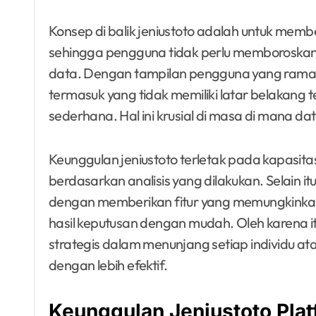
Konsep di balik jeniustoto adalah untuk member
sehingga pengguna tidak perlu memboroska
data. Dengan tampilan pengguna yang ramah,
termasuk yang tidak memiliki latar belakang 
sederhana. Hal ini krusial di masa di mana da
Keunggulan jeniustoto terletak pada kapasit
berdasarkan analisis yang dilakukan. Selain itu
dengan memberikan fitur yang memungkinka
hasil keputusan dengan mudah. Oleh karena itu
strategis dalam menunjang setiap individu a
dengan lebih efektif.
Keunggulan Jeniustoto Pla