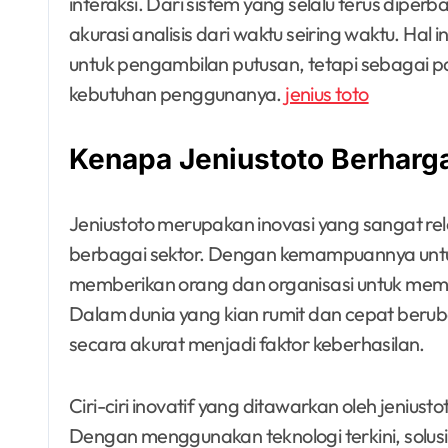
interaksi. Dari sistem yang selalu terus diper
akurasi analisis dari waktu seiring waktu. Hal
untuk pengambilan putusan, tetapi sebagai pa
kebutuhan penggunanya.
jenius toto
Kenapa Jeniustoto Berharg
Jeniustoto merupakan inovasi yang sangat re
berbagai sektor. Dengan kemampuannya untu
memberikan orang dan organisasi untuk membu
Dalam dunia yang kian rumit dan cepat beru
secara akurat menjadi faktor keberhasilan.
Ciri-ciri inovatif yang ditawarkan oleh jeni
Dengan menggunakan teknologi terkini, solus