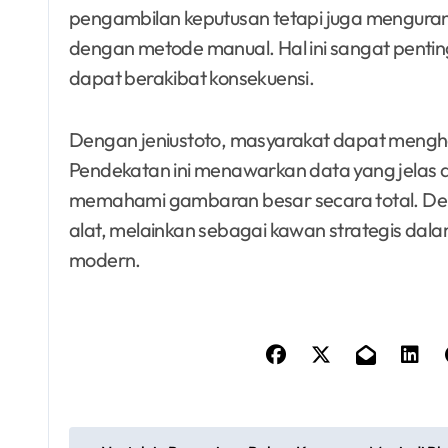
pengambilan keputusan tetapi juga menguran
dengan metode manual. Hal ini sangat penting
dapat berakibat konsekuensi.
Dengan jeniustoto, masyarakat dapat mengh
Pendekatan ini menawarkan data yang jelas
memahami gambaran besar secara total. Den
alat, melainkan sebagai kawan strategis dal
modern.
P