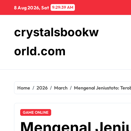
Skip
8 Aug 2026, Sat
9:29:40 AM
to
content
crystalsbookw
orld.com
Home
2026
March
Mengenal Jeniustoto: Terob
GAME ONLINE
Mengenal Jeniu