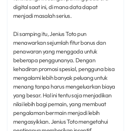
digital saat ini, di mana data dapat
menjadi masalah serius.
Di samping itu, Jenius Toto pun
menawarkan sejumlah fitur bonus dan
penawaran yang menggoda untuk
beberapa penggunanya. Dengan
kehadiran promosi spesial, pengguna bisa
mengalami lebih banyak peluang untuk
menang tanpa harus mengeluarkan biaya
yang besar. Hal ini tentu saja menjadikan
nilai lebih bagi pemain, yang membuat
pengalaman bermain menjadi lebih
mengasyikkan. Jenius Toto mengetahui
pentingnya memberikan insentif