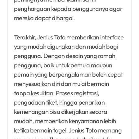
penghargaan kepada penggunanya agar
mereka dapat dihargai.
Terakhir, Jenius Toto memberikan interface
yang mudah digunakan dan mudah bagi
pengguna. Dengan desain yang ramah
pengguna, baik untuk pemula maupun
pemain yang berpengalaman boleh cepat
menyesuaikan diri dan mulai bermain
tanpa kesulitan. Proses registrasi,
pengadaan tiket, hingga penarikan
kemenangan bisa dikerjakan secara
mudah, memberikan kenyamanan lebih
ketika bermain togel. Jenius Toto memang