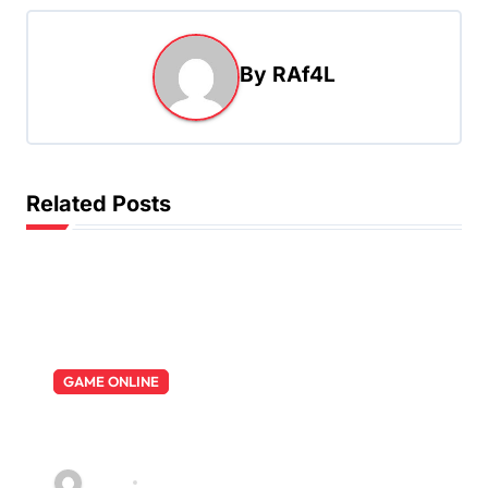
a
v
By
RAf4L
i
g
a
t
Related Posts
i
o
n
GAME ONLINE
Ciri Khas Kuda Game Poker
yang harus Kamu Pahami
RAf4L
Jul 30, 2026