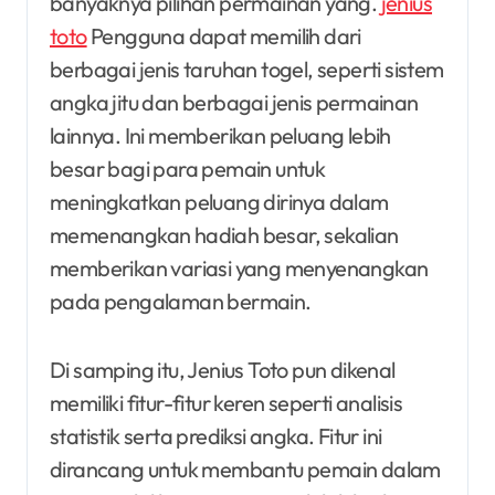
banyaknya pilihan permainan yang.
jenius
toto
Pengguna dapat memilih dari
berbagai jenis taruhan togel, seperti sistem
angka jitu dan berbagai jenis permainan
lainnya. Ini memberikan peluang lebih
besar bagi para pemain untuk
meningkatkan peluang dirinya dalam
memenangkan hadiah besar, sekalian
memberikan variasi yang menyenangkan
pada pengalaman bermain.
Di samping itu, Jenius Toto pun dikenal
memiliki fitur-fitur keren seperti analisis
statistik serta prediksi angka. Fitur ini
dirancang untuk membantu pemain dalam