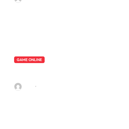
GAME ONLINE
Jeniustoto: Situs Handal untuk
Penggemar Togel
RAf4L
Jul 29, 2026