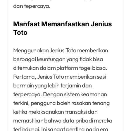
dan tepercaya.
Manfaat Memanfaatkan Jenius
Toto
Menggunakan Jenius Toto memberikan
berbagai keuntungan yang tidak bisa
ditemukan dalam platform togel biasa.
Pertama, Jenius Toto memberikan sesi
bermain yang lebih terjamin dan
terpercaya. Dengan sistem keamanan
terkini, pengguna boleh rasakan tenang
ketika melaksanakan transaksi dan
memastikan bahwa data pribadi mereka
terlindungi. Ini sangat penting pada era