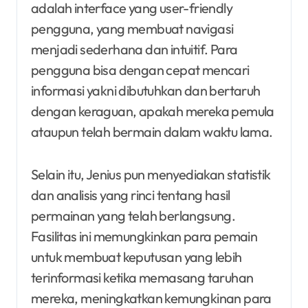
adalah interface yang user-friendly
pengguna, yang membuat navigasi
menjadi sederhana dan intuitif. Para
pengguna bisa dengan cepat mencari
informasi yakni dibutuhkan dan bertaruh
dengan keraguan, apakah mereka pemula
ataupun telah bermain dalam waktu lama.
Selain itu, Jenius pun menyediakan statistik
dan analisis yang rinci tentang hasil
permainan yang telah berlangsung.
Fasilitas ini memungkinkan para pemain
untuk membuat keputusan yang lebih
terinformasi ketika memasang taruhan
mereka, meningkatkan kemungkinan para