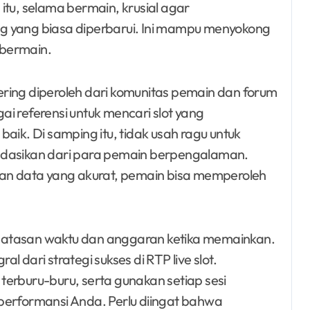
itu, selama bermain, krusial agar
g yang biasa diperbarui. Ini mampu menyokong
 bermain.
 sering diperoleh dari komunitas pemain dan forum
gai referensi untuk mencari slot yang
k. Di samping itu, tidak usah ragu untuk
ndasikan dari para pemain berpengalaman.
n data yang akurat, pemain bisa memperoleh
batasan waktu dan anggaran ketika memainkan.
 dari strategi sukses di RTP live slot.
erburu-buru, serta gunakan setiap sesi
performansi Anda. Perlu diingat bahwa