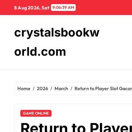
Skip
8 Aug 2026, Sat
9:06:40 AM
to
content
crystalsbookw
orld.com
Home
2026
March
Return to Player Slot Gacor
GAME ONLINE
Return to Playe