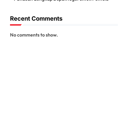
Recent Comments
No comments to show.