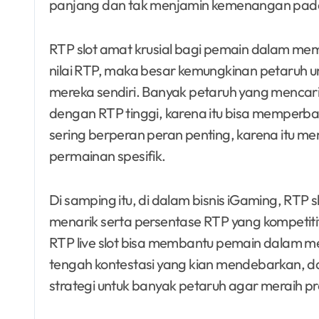
panjang dan tak menjamin kemenangan pada 
RTP slot amat krusial bagi pemain dalam memi
nilai RTP, maka besar kemungkinan petaruh 
mereka sendiri. Banyak petaruh yang menca
dengan RTP tinggi, karena itu bisa memperba
sering berperan peran penting, karena itu me
permainan spesifik.
Di samping itu, di dalam bisnis iGaming, RTP 
menarik serta persentase RTP yang kompetit
RTP live slot bisa membantu pemain dalam me
tengah kontestasi yang kian mendebarkan, dat
strategi untuk banyak petaruh agar meraih pro