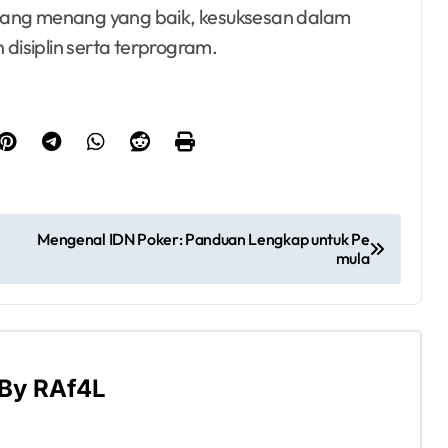
uang menang yang baik, kesuksesan dalam
isiplin serta terprogram.
Mengenal IDN Poker: Panduan Lengkap untuk Pe
mula
By
RAf4L