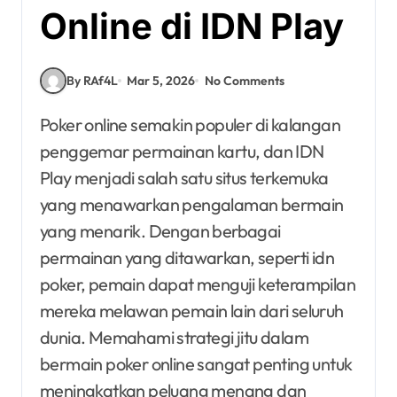
Online di IDN Play
By RAf4L
Mar 5, 2026
No Comments
Poker online semakin populer di kalangan
penggemar permainan kartu, dan IDN
Play menjadi salah satu situs terkemuka
yang menawarkan pengalaman bermain
yang menarik. Dengan berbagai
permainan yang ditawarkan, seperti idn
poker, pemain dapat menguji keterampilan
mereka melawan pemain lain dari seluruh
dunia. Memahami strategi jitu dalam
bermain poker online sangat penting untuk
meningkatkan peluang menang dan