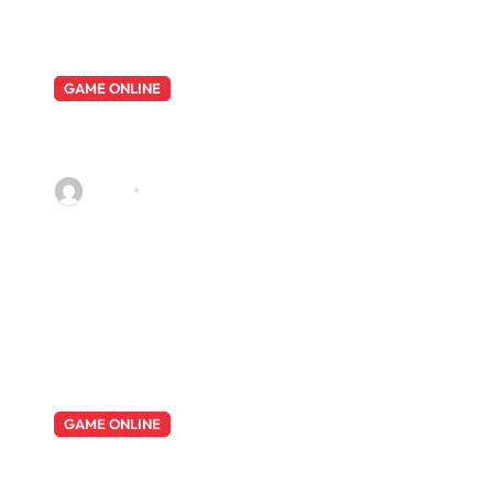
GAME ONLINE
Jeniustoto: Situs Handal untuk
Penggemar Togel
RAf4L
Jul 29, 2026
GAME ONLINE
Jeniustoto: Platform Terpercaya
bagi Semua Penggemar