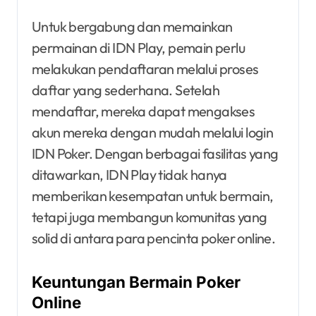
Untuk bergabung dan memainkan
permainan di IDN Play, pemain perlu
melakukan pendaftaran melalui proses
daftar yang sederhana. Setelah
mendaftar, mereka dapat mengakses
akun mereka dengan mudah melalui login
IDN Poker. Dengan berbagai fasilitas yang
ditawarkan, IDN Play tidak hanya
memberikan kesempatan untuk bermain,
tetapi juga membangun komunitas yang
solid di antara para pencinta poker online.
Keuntungan Bermain Poker
Online