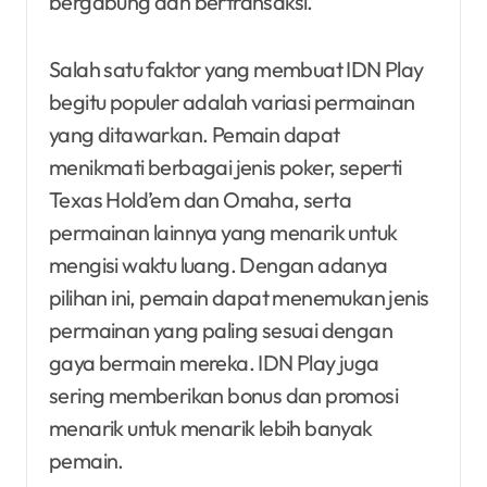
bergabung dan bertransaksi.
Salah satu faktor yang membuat IDN Play
begitu populer adalah variasi permainan
yang ditawarkan. Pemain dapat
menikmati berbagai jenis poker, seperti
Texas Hold’em dan Omaha, serta
permainan lainnya yang menarik untuk
mengisi waktu luang. Dengan adanya
pilihan ini, pemain dapat menemukan jenis
permainan yang paling sesuai dengan
gaya bermain mereka. IDN Play juga
sering memberikan bonus dan promosi
menarik untuk menarik lebih banyak
pemain.