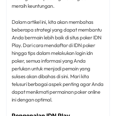
meraih keuntungan.
Dalam artikel ini, kita akan membahas
beberapa strategi yang dapat membantu
Anda bermain lebih baik di situs poker IDN
Play. Dari cara mendaftar di IDN poker
hingga tips dalam melakukan login idn
poker, semua informasi yang Anda
perlukan untuk menjadi pemain yang
sukses akan dibahas di sini. Mari kita
telusuri berbagai aspek penting agar Anda
dapat menikmati permainan poker online
ini dengan optimal.
Pengenalan IDN Play