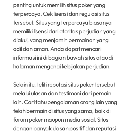
penting untuk memilih situs poker yang
terpercaya. Cek lisensi dan regulasi situs
tersebut. Situs yang terpercaya biasanya
memiliki lisensi dari otoritas perjudian yang
diakui, yang menjamin permainan yang
adil dan aman. Anda dapat mencari
informasi ini di bagian bawah situs atau di
halaman mengenai kebijakan perjudian.
Selain itu, teliti reputasi situs poker tersebut
melalui ulasan dan testimoni dari pemain
lain. Cari tahu pengalaman orang lain yang
telah bermain di situs yang sama, baik di
forum poker maupun media sosial. Situs
dengan banyak ulasan positif dan reputasi