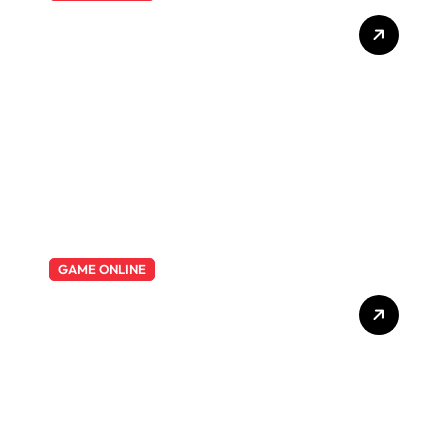
Jeniustoto: Situs Handal
untuk Penggemar Togel
GAME ONLINE
Jeniustoto: Platform
Terpercaya bagi Semua
Penggemar Permainan
Togel