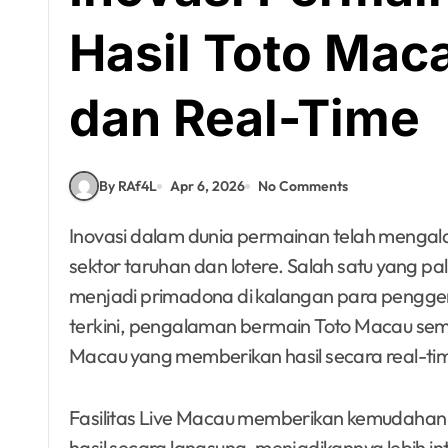
Hasil Toto Mac
dan Real-Time
By RAf4L
Apr 6, 2026
No Comments
Inovasi dalam dunia permainan telah mengalami perkembangan yang pesat, terutama dalam
sektor taruhan dan lotere. Salah satu yang p
menjadi primadona di kalangan para pengge
terkini, pengalaman bermain Toto Macau sem
Macau yang memberikan hasil secara real-ti
Fasilitas Live Macau memberikan kemudahan
hasil secara langsung, menjadikannya lebih in