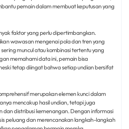
membantu pemain dalam membuat keputusan yang
anyak faktor yang perlu dipertimbangkan.
erikan wawasan mengenai pola dan tren yang
sering muncul atau kombinasi tertentu yang
ngan memahami data ini, pemain bisa
eski tetap diingat bahwa setiap undian bersifat
 komprehensif merupakan elemen kunci dalam
anya mencakup hasil undian, tetapi juga
han dan distribusi kemenangan. Dengan informasi
sis peluang dan merencanakan langkah-langkah
alkan pengalaman bermain mereka.