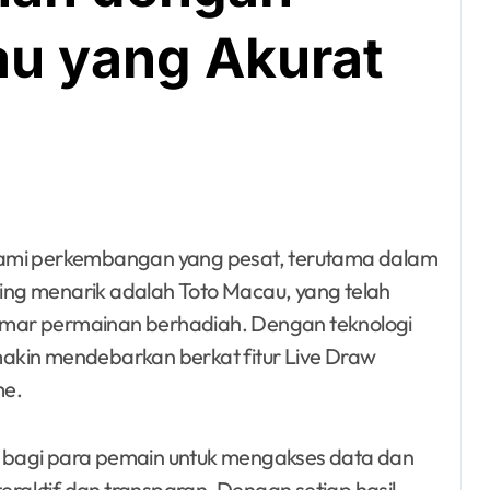
au yang Akurat
aling menarik adalah Toto Macau, yang telah
mar permainan berhadiah. Dengan teknologi
akin mendebarkan berkat fitur Live Draw
me.
 bagi para pemain untuk mengakses data dan
teraktif dan transparan. Dengan setiap hasil