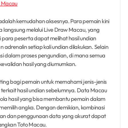
 Macau
 adalah kemudahan aksesnya. Para pemain kini
 langsung melalui Live Draw Macau, yang
i para peserta dapat melihat hasil undian
adrenalin setiap kali undian dilakukan. Selain
nsi dalam proses pengundian, di mana semua
evalidan hasil yang diumumkan.
ing bagi pemain untuk memahami jenis-jenis
a terkait hasil undian sebelumnya. Data Macau
ola hasil yang bisa membantu pemain dalam
 memilih angka. Dengan demikian, kombinasi
an dan penggunaan data yang akurat dapat
angkan Toto Macau.