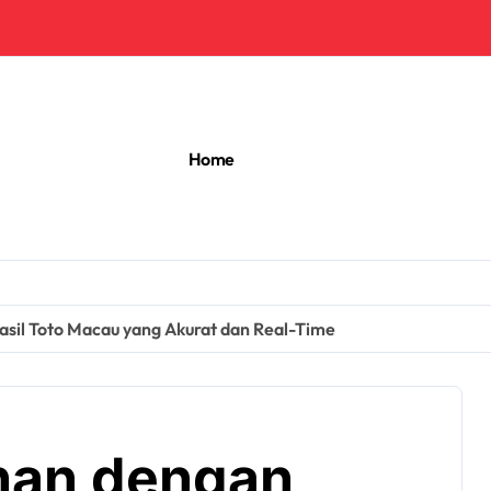
Home
asil Toto Macau yang Akurat dan Real-Time
nan dengan