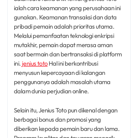
ialah cara keamanan yang perusahaan ini
gunakan. Keamanan transaksi dan data
pribadi pemain adalah prioritas utama.
Melalui pemanfaatan teknologi enkripsi
mutakhir, pemain dapat merasa aman
saat bermain dan bertransaksi di platform
ini.
jenius toto
Hal ini berkontribusi
menyusun kepercayaan di kalangan
penggunanya adalah masalah utama
dalam dunia perjudian online.
Selain itu, Jenius Toto pun dikenal dengan
berbagai bonus dan promosi yang
diberikan kepada pemain baru dan lama.
Program loyalitas dan tawaran menarik