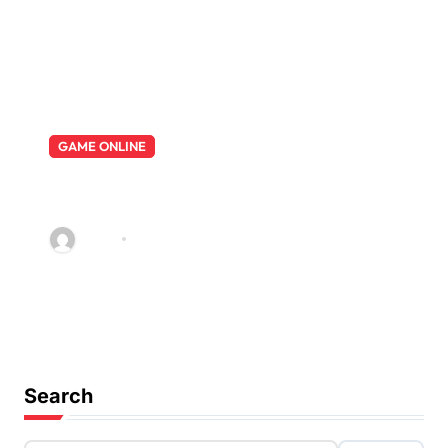
GAME ONLINE
Jeniustoto: Platform Terpercaya
bagi Semua Penggemar
Permainan Togel
RAf4L
Jul 28, 2026
Search