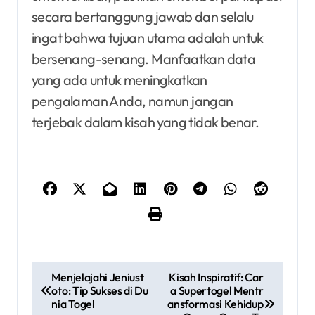
secara bertanggung jawab dan selalu
ingat bahwa tujuan utama adalah untuk
bersenang-senang. Manfaatkan data
yang ada untuk meningkatkan
pengalaman Anda, namun jangan
terjebak dalam kisah yang tidak benar.
P
Menjelajahi Jeniust
Kisah Inspiratif: Car
oto: Tip Sukses di Du
a Supertogel Mentr
o
nia Togel
ansformasi Kehidup