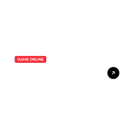
GAME ONLINE
Jeniustoto: Situs Handal
untuk Penggemar Togel