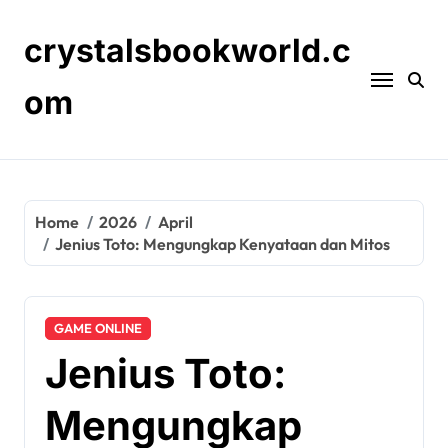
Skip
to
crystalsbookworld.c
content
om
Home
2026
April
Jenius Toto: Mengungkap Kenyataan dan Mitos
GAME ONLINE
Jenius Toto:
Mengungkap