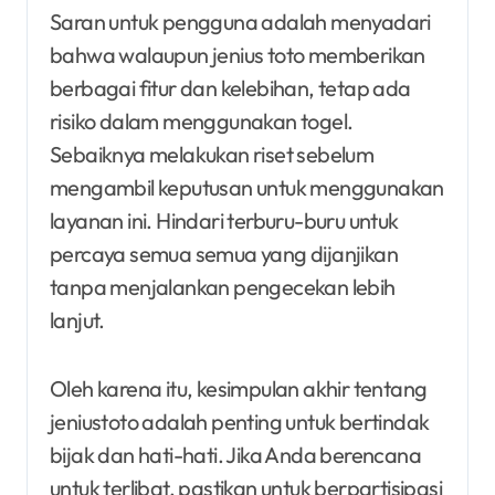
Saran untuk pengguna adalah menyadari
bahwa walaupun jenius toto memberikan
berbagai fitur dan kelebihan, tetap ada
risiko dalam menggunakan togel.
Sebaiknya melakukan riset sebelum
mengambil keputusan untuk menggunakan
layanan ini. Hindari terburu-buru untuk
percaya semua semua yang dijanjikan
tanpa menjalankan pengecekan lebih
lanjut.
Oleh karena itu, kesimpulan akhir tentang
jeniustoto adalah penting untuk bertindak
bijak dan hati-hati. Jika Anda berencana
untuk terlibat, pastikan untuk berpartisipasi