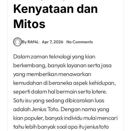
Kenyataan dan
Mitos
By RAf4L
Apr 7, 2026
No Comments
Dalam zaman teknologi yang kian
berkembang, banyak layanan serta jasa
yang memberikan menawarkan
kemudahan di beraneka aspek kehidupan,
seperti dalam hal bermain serta lotere.
Satu isu yang sedang dibicarakan luas
adalah Jenius Toto. Dengan nama yang
kian populer, banyak individu mulai mencari
tahu lebih banyak soal apa itu jeniustoto