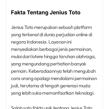
Fakta Tentang Jenius Toto
Jenius Toto merupakan sebuah platform
yang terkenal di dunia perjudian online di
negara Indonesia. Layanan ini
menyediakan berbagai jenis permainan,
mulai dari lotere hingga taruhan olahraga,
yang mengundang perhatian banyak
pemain. Keberadaannya telah mengubah
cara orang apalagi mendalami permainan
judi, terutama di tengah generasi muda
yang lebih suka memanfaatkan teknologi.
Salah satu fakta unik tentang Jenius Toto