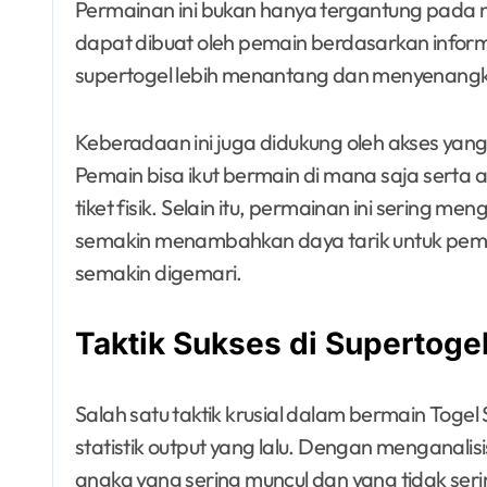
Permainan ini bukan hanya tergantung pada na
dapat dibuat oleh pemain berdasarkan informa
supertogel lebih menantang dan menyenang
Keberadaan ini juga didukung oleh akses yang
Pemain bisa ikut bermain di mana saja serta a
tiket fisik. Selain itu, permainan ini sering 
semakin menambahkan daya tarik untuk pema
semakin digemari.
Taktik Sukses di Supertoge
Salah satu taktik krusial dalam bermain To
statistik output yang lalu. Dengan menganali
angka yang sering muncul dan yang tidak seri