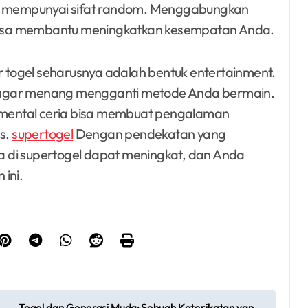
tap mempunyai sifat random. Menggabungkan
n bisa membantu meningkatkan kesempatan Anda.
er togel seharusnya adalah bentuk entertainment.
ess agar menang mengganti metode Anda bermain.
mental ceria bisa membuat pengalaman
ss.
supertogel
Dengan pendekatan yang
 di supertogel dapat meningkat, dan Anda
ini.
Togel dan Generasi Muda: Sebuah Keterikatan yan