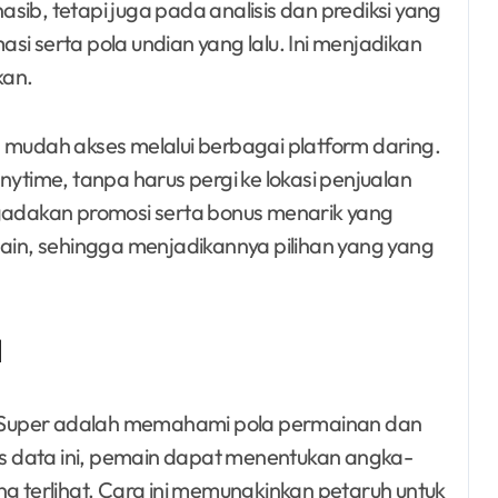
sib, tetapi juga pada analisis dan prediksi yang
si serta pola undian yang lalu. Ini menjadikan
kan.
 mudah akses melalui berbagai platform daring.
nytime, tanpa harus pergi ke lokasi penjualan
mengadakan promosi serta bonus menarik yang
in, sehingga menjadikannya pilihan yang yang
l
gel Super adalah memahami pola permainan dan
sis data ini, pemain dapat menentukan angka-
ng terlihat. Cara ini memungkinkan petaruh untuk