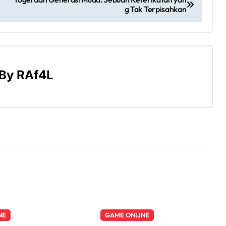
g Tak Terpisahkan
By
RAf4L
NE
GAME ONLINE