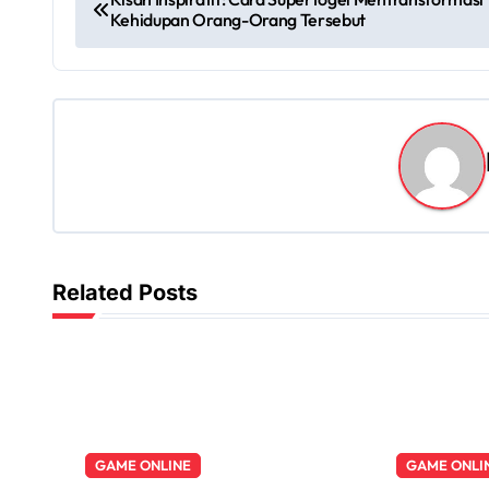
Kehidupan Orang-Orang Tersebut
o
s
t
n
a
v
Related Posts
i
g
a
t
GAME ONLINE
GAME ONLI
i