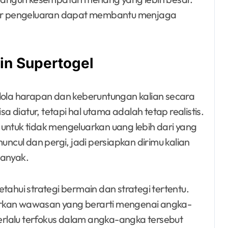
atur pengeluaran dapat membantu menjaga
in Supertogel
elola harapan dan keberuntungan kalian secara
sa diatur, tetapi hal utama adalah tetap realistis.
untuk tidak mengeluarkan uang lebih dari yang
uncul dan pergi, jadi persiapkan dirimu kalian
banyak.
tahui strategi bermain dan strategi tertentu.
arkan wawasan yang berarti mengenai angka-
rlalu terfokus dalam angka-angka tersebut