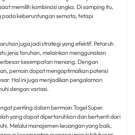
saat memilih kombinasi angka. Di samping itu,
ng pada keberuntungan semata, tetapi
ruhan juga jadi strategi yang efektif. Petaruh
tu jenis taruhan, melainkan menggunakan
emperbesar kesempatan menang. Dengan
uhan, pemain dapat mengoptimalkan potensi
esar. Hal ini juga menjadikan pengalaman
uhi dengan variasi.
angat penting dalam bermain Togel Super.
lah yang dapat dipertaruhkan dan berhenti dari
nuhi. Melalui manajemen keuangan yang baik,
angun kesempatan menang yang lebih besar.