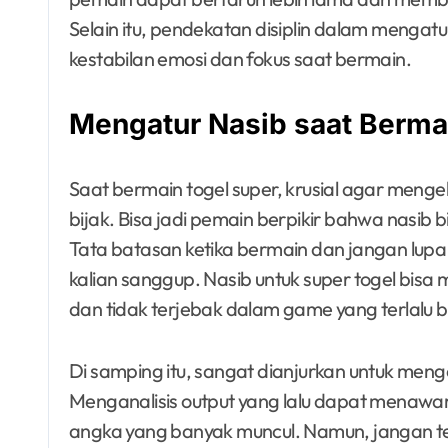
Selain itu, pendekatan disiplin dalam meng
kestabilan emosi dan fokus saat bermain.
Mengatur Nasib saat Berma
Saat bermain togel super, krusial agar meng
bijak. Bisa jadi pemain berpikir bahwa nasib bi
Tata batasan ketika bermain dan jangan lupa 
kalian sanggup. Nasib untuk super togel bisa m
dan tidak terjebak dalam game yang terlalu 
Di samping itu, sangat dianjurkan untuk menge
Menganalisis output yang lalu dapat menaw
angka yang banyak muncul. Namun, jangan te