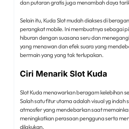
dan putaran gratis juga menambah daya tarik
Selain itu, Kuda Slot mudah diakses di beraga
perangkat mobile. Ini membuatnya sebagai p
hiburan dengan suasana seru dan menegangk
yang menawan dan efek suara yang mendeba
bermain yang yang tak terlupakan.
Ciri Menarik Slot Kuda
Slot Kuda menawarkan beragam kelebihan ser
Salah satu fitur utama adalah visual yg inda
atmosfer yang mendebarkan saat memainkan. 
meningkatkan perasaan pengguna serta menj
dilakukan.