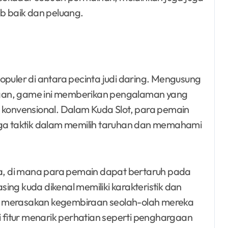
 baik dan peluang.
opuler di antara pecinta judi daring. Mengusung
gan, game ini memberikan pengalaman yang
t konvensional. Dalam Kuda Slot, para pemain
uga taktik dalam memilih taruhan dan memahami
uda, di mana para pemain dapat bertaruh pada
ing kuda dikenal memiliki karakteristik dan
t merasakan kegembiraan seolah-olah mereka
fitur menarik perhatian seperti penghargaan