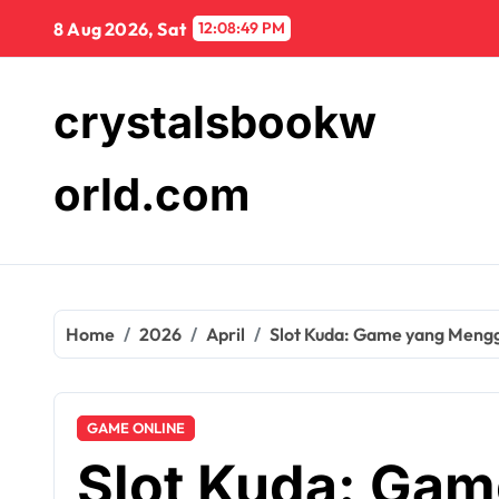
Skip
8 Aug 2026, Sat
12:08:50 PM
to
content
crystalsbookw
orld.com
Home
2026
April
Slot Kuda: Game yang Mengg
GAME ONLINE
Slot Kuda: Gam