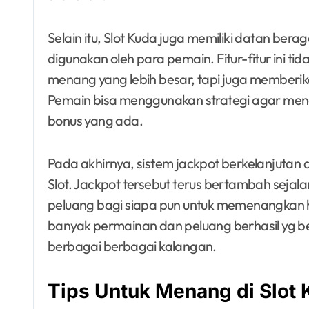
Selain itu, Slot Kuda juga memiliki datan ber
digunakan oleh para pemain. Fitur-fitur ini
menang yang lebih besar, tapi juga memberi
Pemain bisa menggunakan strategi agar men
bonus yang ada.
Pada akhirnya, sistem jackpot berkelanjutan 
Slot. Jackpot tersebut terus bertambah sej
peluang bagi siapa pun untuk memenangkan h
banyak permainan dan peluang berhasil yg be
berbagai berbagai kalangan.
Tips Untuk Menang di Slot 