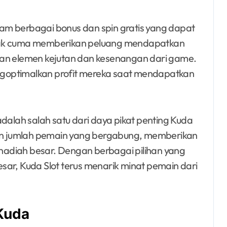
agam berbagai bonus dan spin gratis yang dapat
 tidak cuma memberikan peluang mendapatkan
kan elemen kejutan dan kesenangan dari game.
goptimalkan profit mereka saat mendapatkan
adalah salah satu dari daya pikat penting Kuda
alan jumlah pemain yang bergabung, memberikan
adiah besar. Dengan berbagai pilihan yang
sar, Kuda Slot terus menarik minat pemain dari
Kuda