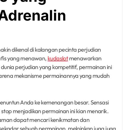
Adrenalin
afis yang menawan,
kudaslot
menawarkan
unia perjudian yang kompetitif, permainan ini
 karena mekanisme permainannya yang mudah
 menuntun Anda ke kemenangan besar. Sensasi
stop menjadikan permainan ini kian menarik.
aman dapat mencari kenikmatan dan
an sekadar sebuah permainan, melainkan juga juga