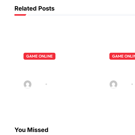
Related Posts
i
g
a
t
GAME ONLINE
GAME ONLI
i
Ciri Khas Kuda
Jeniust
o
Game Poker yang
Handal 
harus Kamu
Pengge
n
RAf4L
Jul 30, 2026
RAf4L
Pahami
You Missed