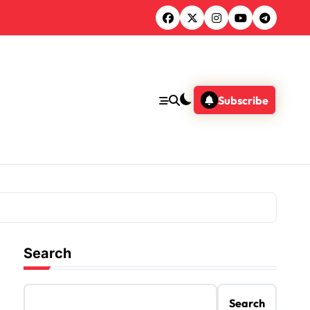
Subscribe
Search
Search