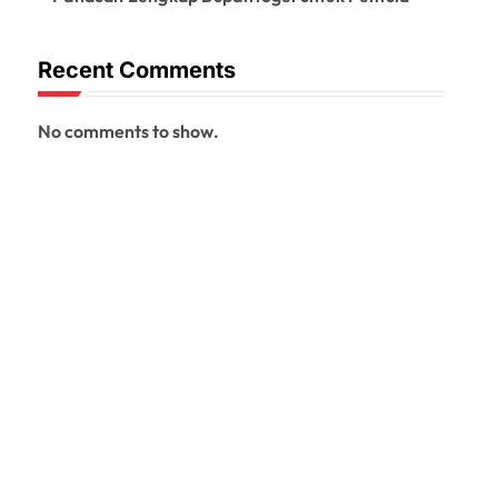
Recent Comments
No comments to show.