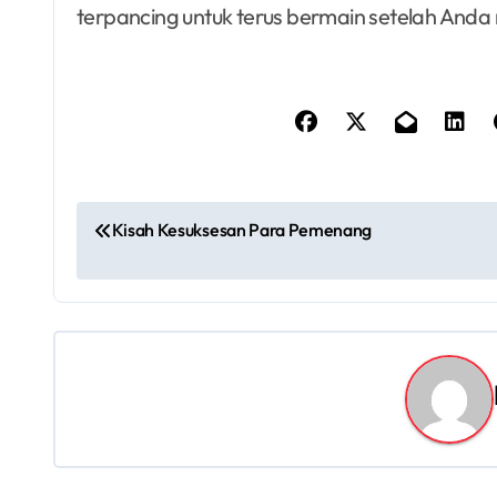
terpancing untuk terus bermain setelah And
P
Kisah Kesuksesan Para Pemenang
o
s
t
n
a
v