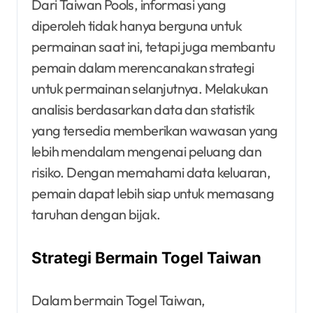
Dari Taiwan Pools, informasi yang
diperoleh tidak hanya berguna untuk
permainan saat ini, tetapi juga membantu
pemain dalam merencanakan strategi
untuk permainan selanjutnya. Melakukan
analisis berdasarkan data dan statistik
yang tersedia memberikan wawasan yang
lebih mendalam mengenai peluang dan
risiko. Dengan memahami data keluaran,
pemain dapat lebih siap untuk memasang
taruhan dengan bijak.
Strategi Bermain Togel Taiwan
Dalam bermain Togel Taiwan,