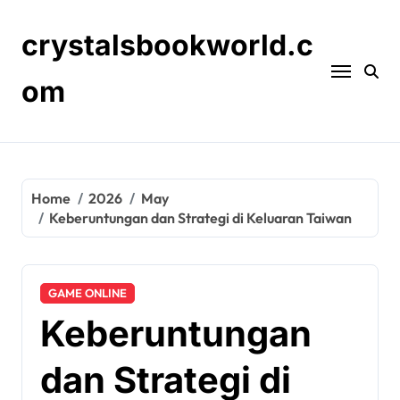
Skip
to
crystalsbookworld.c
content
om
Home
2026
May
Keberuntungan dan Strategi di Keluaran Taiwan
GAME ONLINE
Keberuntungan
dan Strategi di