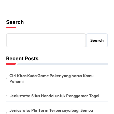
Search
Search
Recent Posts
Ciri Khas Kuda Game Poker yang harus Kamu
Pahami
Jeniustoto: Situs Handal untuk Penggemar Togel
Jeniustoto: Platform Terpercaya bagi Semua