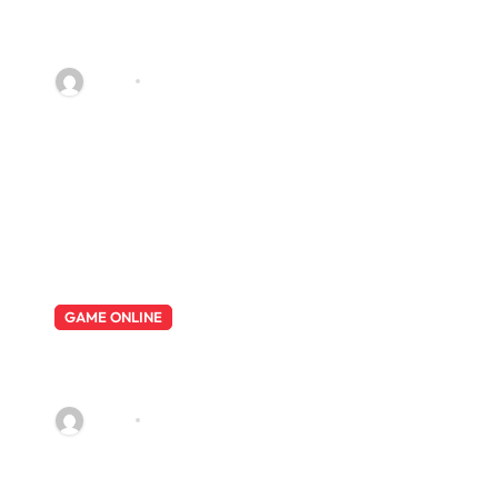
Jeniustoto: Situs Handal untuk
Penggemar Togel
RAf4L
Jul 29, 2026
GAME ONLINE
Jeniustoto: Platform Terpercaya
bagi Semua Penggemar
Permainan Togel
RAf4L
Jul 28, 2026