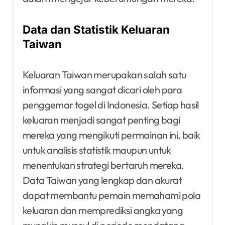
Data dan Statistik Keluaran
Taiwan
Keluaran Taiwan merupakan salah satu
informasi yang sangat dicari oleh para
penggemar togel di Indonesia. Setiap hasil
keluaran menjadi sangat penting bagi
mereka yang mengikuti permainan ini, baik
untuk analisis statistik maupun untuk
menentukan strategi bertaruh mereka.
Data Taiwan yang lengkap dan akurat
dapat membantu pemain memahami pola
keluaran dan memprediksi angka yang