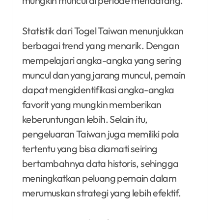
mungkin muncul di periode mendatang.
Statistik dari Togel Taiwan menunjukkan
berbagai trend yang menarik. Dengan
mempelajari angka-angka yang sering
muncul dan yang jarang muncul, pemain
dapat mengidentifikasi angka-angka
favorit yang mungkin memberikan
keberuntungan lebih. Selain itu,
pengeluaran Taiwan juga memiliki pola
tertentu yang bisa diamati seiring
bertambahnya data historis, sehingga
meningkatkan peluang pemain dalam
merumuskan strategi yang lebih efektif.