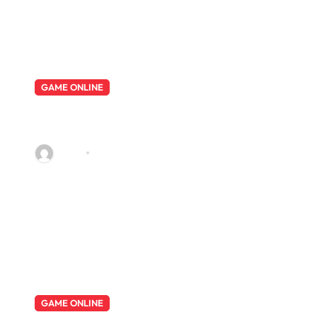
i
o
n
GAME ONLINE
Ciri Khas Kuda Game Poker
yang harus Kamu Pahami
RAf4L
Jul 30, 2026
GAME ONLINE