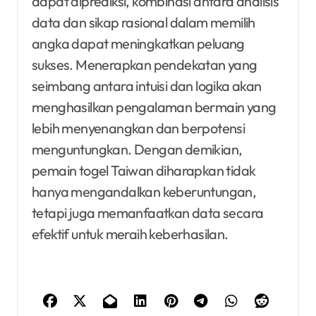
dapat diprediksi, kombinasi antara analisis
data dan sikap rasional dalam memilih
angka dapat meningkatkan peluang
sukses. Menerapkan pendekatan yang
seimbang antara intuisi dan logika akan
menghasilkan pengalaman bermain yang
lebih menyenangkan dan berpotensi
menguntungkan. Dengan demikian,
pemain togel Taiwan diharapkan tidak
hanya mengandalkan keberuntungan,
tetapi juga memanfaatkan data secara
efektif untuk meraih keberhasilan.