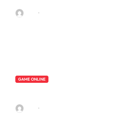
yang harus Kamu Pahami
RAf4L
Jul 30, 2026
GAME ONLINE
Jeniustoto: Situs Handal untuk
Penggemar Togel
RAf4L
Jul 29, 2026