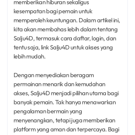
memberikan hiburan sekaligus
kesempatan bagi pemain untuk
memperoleh keuntungan. Dalam artikel ini,
kita akan membahas lebih dalam tentang
Salju4D, termasuk cara daftar, login, dan
tentu saja, link Salju4D untuk akses yang
lebih mudah.
Dengan menyediakan beragam
permainan menarik dan kemudahan
akses, Salju4D menjadi pilihan utama bagi
banyak pemain. Tak hanya menawarkan
pengalaman bermain yang
menyenangkan, tetapi juga memberikan
platform yang aman dan terpercaya. Bagi