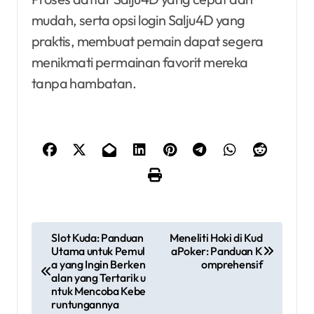
mudah, serta opsi login Salju4D yang
praktis, membuat pemain dapat segera
menikmati permainan favorit mereka
tanpa hambatan.
P
Slot Kuda: Panduan
Meneliti Hoki di Kud
Utama untuk Pemul
aPoker: Panduan K
o
a yang Ingin Berken
omprehensif
s
alan yang Tertarik u
ntuk Mencoba Kebe
t
runtungannya