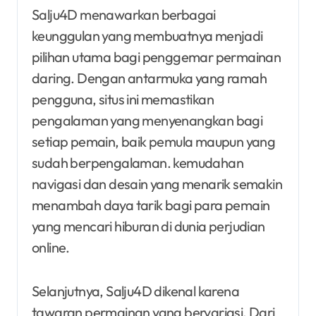
Salju4D menawarkan berbagai
keunggulan yang membuatnya menjadi
pilihan utama bagi penggemar permainan
daring. Dengan antarmuka yang ramah
pengguna, situs ini memastikan
pengalaman yang menyenangkan bagi
setiap pemain, baik pemula maupun yang
sudah berpengalaman. kemudahan
navigasi dan desain yang menarik semakin
menambah daya tarik bagi para pemain
yang mencari hiburan di dunia perjudian
online.
Selanjutnya, Salju4D dikenal karena
tawaran permainan yang bervariasi. Dari