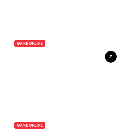
GAME ONLINE
Jeniustoto: Platform
Terpercaya bagi Semua
Penggemar Permainan
Togel
GAME ONLINE