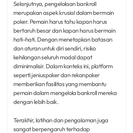
Selanjutnya, pengelolaan bankroll
merupakan aspek krusial dalam bermain
poker. Pemain harus tahu kapan harus
bertaruh besar dan kapan harus bermain
hati-hati. Dengan menetapkan batasan
dan aturan untuk diri sendiri, risiko
kehilangan seluruh modal dapat
diminimalisir. Dalam konteks ini, platform
seperti jeniuspoker dan rekanpoker
memberikan fasilitas yang membantu
pemain dalam mengelola bankroll mereka
dengan lebih baik.
Terakhir, latihan dan pengalaman juga
sangat berpengaruh terhadap