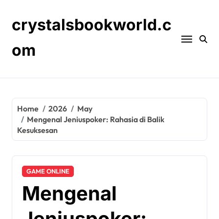
Skip
to
crystalsbookworld.c
content
om
Home
2026
May
Mengenal Jeniuspoker: Rahasia di Balik
Kesuksesan
GAME ONLINE
Mengenal
Jeniuspoker: