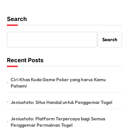
Search
Search
Recent Posts
Ciri Khas Kuda Game Poker yang harus Kamu
Pahami
Jeniustoto: Situs Handal untuk Penggemar Togel
Jeniustoto: Platform Terpercaya bagi Semua
Penggemar Permainan Togel