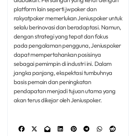
platform lain seperti jwpoker dan
rakyatpoker memerlukan Jeniuspoker untuk
selalu berinovasi dan beradaptasi. Namun,
dengan strategi yang tepat dan fokus
pada pengalaman pengguna, Jeniuspoker
dapat mempertahankan posisinya
sebagai pemimpin di industri ini. Dalam
jangka panjang, ekspektasi tumbuhnya
basis pemain dan peningkatan
pendapatan menjadi tujuan utama yang
akan terus dikejar oleh Jeniuspoker.