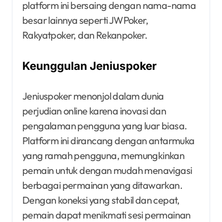
platform ini bersaing dengan nama-nama
besar lainnya seperti JWPoker,
Rakyatpoker, dan Rekanpoker.
Keunggulan Jeniuspoker
Jeniuspoker menonjol dalam dunia
perjudian online karena inovasi dan
pengalaman pengguna yang luar biasa.
Platform ini dirancang dengan antarmuka
yang ramah pengguna, memungkinkan
pemain untuk dengan mudah menavigasi
berbagai permainan yang ditawarkan.
Dengan koneksi yang stabil dan cepat,
pemain dapat menikmati sesi permainan